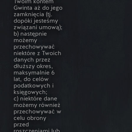
Twoim kontem
Gwinta aż do jego
zamknięcia (tj.
dopóki jesteśmy
związani umową);
b) następnie
możemy
przechowywać
niektóre z Twoich
danych przez
dłuższy okres,
maksymalnie 6
lat, do celów
podatkowych i
księgowych;
c) niektóre dane
możemy również
przechowywać w
celu obrony
przed
roszczeniami lub