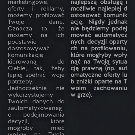
marketingowe,
najlepszą obsługę i
oferty i reklamy,
możliwie najlepiej d
możemy profilować
ostosować komunik
Twoje dane.
ację. Nigdy jednak
Oznacza to, że
nie będziemy podej
możemy na ich
mować automatycz
podstawie
nych decyzji oparty
dostosowywać
ch na profilowaniu,
komunikację
które mogłyby wpły
kierowaną do
nąć na Twoją sytua
Ciebie, tak, żeby
cję prawną (np. aut
lepiej spełnić Twoje
omatyczne oferty lu
potrzeby.
b zniżki oparte na T
Jednocześnie nie
woim zachowaniu
wykorzystujemy
w grze).
Twoich danych do
zautomatyzowaneg
o podejmowania
decyzji, które
mogłoby mieć