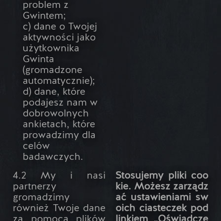
problem z
Gwintem;
c) dane o Twojej
aktywności jako
użytkownika
Gwinta
(gromadzone
automatycznie);
d) dane, które
podajesz nam w
dobrowolnych
ankietach, które
prowadzimy dla
celów
badawczych.
4.2 My i nasi
Stosujemy pliki coo
partnerzy
kie. Możesz zarządz
gromadzimy
ać ustawieniami sw
również Twoje dane
oich ciasteczek pod
za pomocą plików
linkiem „Oświadcze