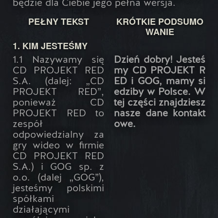
będzie dla Ciebie jego pełna wersja.
PEŁNY TEKST
KRÓTKIE PODSUMO
WANIE
1. KIM JESTEŚMY
1.1 Nazywamy się
Dzień dobry! Jesteś
CD PROJEKT RED
my CD PROJEKT R
S.A. (dalej: „CD
ED i GOG, mamy si
PROJEKT RED”,
edziby w Polsce. W
ponieważ CD
tej części znajdziesz
PROJEKT RED to
nasze dane kontakt
zespół
owe.
odpowiedzialny za
gry wideo w firmie
CD PROJEKT RED
S.A.) i GOG sp. z
o.o. (dalej „GOG”),
jesteśmy polskimi
spółkami
działającymi