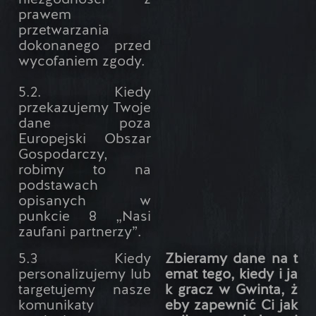
niezgodności z
prawem
przetwarzania
dokonanego przed
wycofaniem zgody.
5.2. Kiedy
przekazujemy Twoje
dane poza
Europejski Obszar
Gospodarczy,
robimy to na
podstawach
opisanych w
punkcie 8 „Nasi
zaufani partnerzy”.
5.3 Kiedy
Zbieramy dane na t
personalizujemy lub
emat tego, kiedy i ja
targetujemy nasze
k gracz w Gwinta, ż
komunikaty
eby zapewnić Ci jak