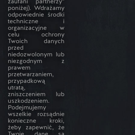
zaufani partnerzy”
poniżej). Wdrażamy
odpowiednie środki
techniczne i
organizacyjne w
celu ochrony
Twoich danych
przed
niedozwolonym lub
niezgodnym z
prawem
przetwarzaniem,
przypadkową
utratą,
zniszczeniem lub
uszkodzeniem.
Podejmujemy
wszelkie rozsądnie
konieczne kroki,
żeby zapewnić, że
Twoje dane są