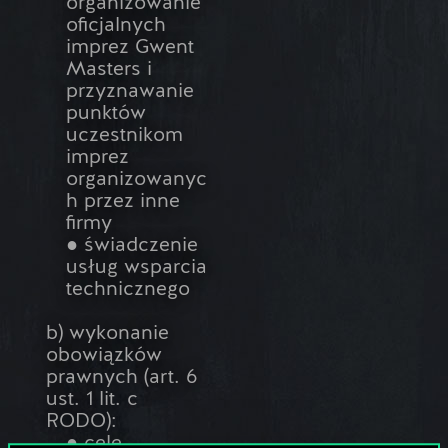
organizowanie
oficjalnych
imprez Gwent
Masters i
przyznawanie
punktów
uczestnikom
imprez
organizowanyc
h przez inne
firmy
● świadczenie
usług wsparcia
technicznego
b) wykonanie
obowiązków
prawnych (art. 6
ust. 1 lit. c
RODO):
● cele