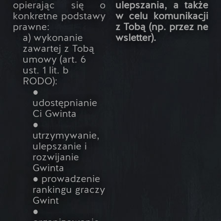
opierając się o
ulepszania, a także
konkretne podstawy
w celu komunikacji
prawne:
z Tobą (np. przez ne
a) wykonanie
wsletter).
zawartej z Tobą
umowy (art. 6
ust. 1 lit. b
RODO):
●
udostępnianie
Ci Gwinta
●
utrzymywanie,
ulepszanie i
rozwijanie
Gwinta
● prowadzenie
rankingu graczy
Gwint
●