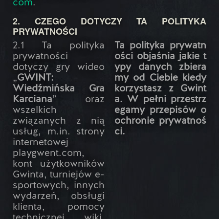
com
.
2. CZEGO DOTYCZY TA POLITYKA
PRYWATNOŚCI
2.1 Ta polityka
Ta polityka prywatn
prywatności
ości objaśnia jakie t
dotyczy gry wideo
ypy danych zbiera
„
GWINT:
my od Ciebie kiedy
Wiedźmińska Gra
korzystasz z Gwint
Karciana
” oraz
a. W pełni przestrz
wszelkich
egamy przepisów o
związanych z nią
ochronie prywatnoś
usług, m.in. strony
ci.
internetowej
playgwent.com,
kont użytkowników
Gwinta, turniejów e-
sportowych, innych
wydarzeń, obsługi
klienta, pomocy
technicznej, wiki,