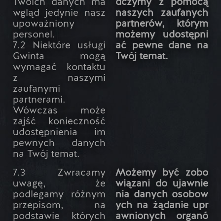
Twoich danych ma
dczymy z pomocą
wgląd jedynie nasz
naszych zaufanych
upoważniony
partnerów, którym
personel.
możemy udostępni
7.2 Niektóre usługi
ać pewne dane na
Gwinta mogą
Twój temat.
wymagać kontaktu
z naszymi
zaufanymi
partnerami.
Wówczas może
zajść konieczność
udostępnienia im
pewnych danych
na Twój temat.
7.3 Zwracamy
Możemy być zobo
uwagę, że
wiązani do ujawnie
podlegamy różnym
nia danych osobow
przepisom, na
ych na żądanie upr
podstawie których
awnionych organó