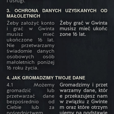
i usługi.
3. OCHRONA DANYCH UZYSKANYCH OD
MAŁOLETNICH
Żeby założyć konto
Żeby grać w Gwinta
i grać w Gwinta
musisz mieć ukońc
musisz mieć
zone 16 lat.
ukończone 16 lat.
Nie przetwarzamy
świadomie danych
osobowych osób
małoletnich poniżej
16 roku życia.
4. JAK GROMADZIMY TWOJE DANE
4.1 Możemy
Gromadzimy i przet
gromadzić lub
warzamy dane, któr
przetwarzać dane
e przekazujesz nam
bezpośrednio od
w związku z Gwinte
Ciebie lub za
m oraz które otrzym
pośrednictwem
ujemy na podstawie