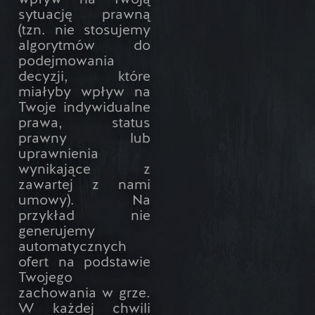
wpływ na Twoją
sytuację prawną
(tzn. nie stosujemy
algorytmów do
podejmowania
decyzji, które
miałyby wpływ na
Twoje indywidualne
prawa, status
prawny lub
uprawnienia
wynikające z
zawartej z nami
umowy). Na
przykład nie
generujemy
automatycznych
ofert na podstawie
Twojego
zachowania w grze.
W każdej chwili