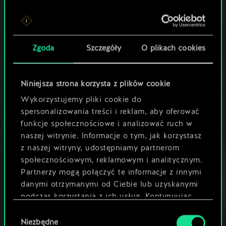
podatkowe,
prawne i
rachunkowe
● zapewnienie
Zgoda
Szczegóły
O plikach cookies
rozliczalności
na zasadach
przewidzianych
Niniejsza strona korzysta z plików cookie
w prawie UE
(RODO)
Wykorzystujemy pliki cookie do
spersonalizowania treści i reklam, aby oferować
c) realizacja
funkcje społecznościowe i analizować ruch w
naszych prawnie
naszej witrynie. Informacje o tym, jak korzystasz
uzasadnionych
z naszej witryny, udostępniamy partnerom
interesów, tj.
społecznościowym, reklamowym i analitycznym.
zgodnych z
Partnerzy mogą połączyć te informacje z innymi
prawem celów,
danymi otrzymanymi od Ciebie lub uzyskanymi
których
racjonalnie
podczas korzystania z ich usług. Kontynuując
można
korzystanie z naszej witryny, zgadasz się na
Wybór
spodziewać się w
używanie plików cookie.
Niezbędne
zgody