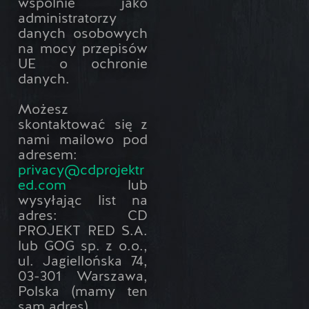
wspólnie jako
administratorzy
danych osobowych
na mocy przepisów
UE o ochronie
danych.
Możesz
skontaktować się z
nami mailowo pod
adresem:
privacy@cdprojektr
ed.com
lub
wysyłając list na
adres: CD
PROJEKT RED S.A.
lub GOG sp. z o.o.,
ul. Jagiellońska 74,
03-301 Warszawa,
Polska (mamy ten
sam adres).