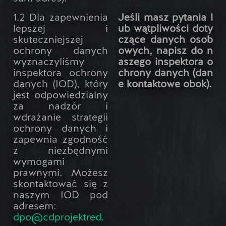
1.2 Dla zapewnienia
Jeśli masz pytania l
lepszej i
ub wątpliwości doty
skuteczniejszej
czące danych osob
ochrony danych
owych, napisz do n
wyznaczyliśmy
aszego inspektora o
inspektora ochrony
chrony danych (dan
danych (IOD), który
e kontaktowe obok).
jest odpowiedzialny
za nadzór i
wdrażanie strategii
ochrony danych i
zapewnia zgodność
z niezbędnymi
wymogami
prawnymi. Możesz
skontaktować się z
naszym IOD pod
adresem:
dpo@cdprojektred.