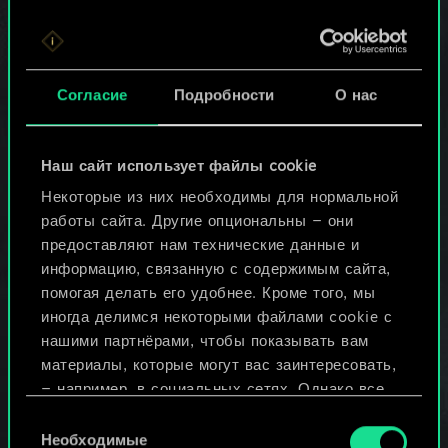
выполнения
м информационн
соглашения с
ых рассылок).
вами (GDPR, ст.
6.1., п. b):
Согласие
Подробности
О нас
● для
предоставлени
я вам Гвинта,
Наш сайт использует файлы cookie
● для
поддержки,
Некоторые из них необходимы для нормальной
улучшения и
работы сайта. Другие опциональны — они
развития
предоставляют нам технические данные и
Гвинта,
информацию, связанную с содержимым сайта,
● для ведения
помогая делать его удобнее. Кроме того, мы
рейтинга
иногда делимся некоторыми файлами cookie с
игроков в
нашими партнёрами, чтобы показывать вам
Гвинт,
материалы, которые могут вас заинтересовать,
● для
организации
— например, в социальных сетях. Однако все
официальных
опциональные файлы cookie требуют вашего
Выбор
мероприятий
разрешения.
Необходимые
согласия