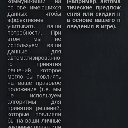
коммуникации на
(например, автома
основе имеющихся
тические предлож
данных, чтобы
ения или скидки н
эффективнее
а основе вашего п
учитывать ваши
оведения в игре).
потребности. При
этом мы не
используем ваши
данные для
автоматизированно
го принятия
решений, которое
могло бы повлиять
на ваше правовое
положение (т.е. мы
не используем
алгоритмы для
принятия решений,
которые повлияли
бы на ваши личные
законные права или