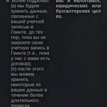
и. Более подробно:
вас в налоговых,
(а) мы будем
юридических или
хранить данные,
бухгалтерских цел
связанные с
ях.
вашей учетной
записью в
Гвинте, до тех
пор, пока вы не
закроете свою
учетную запись в
Гвинте (т.е., пока
у нас с вами есть
договор);
(b) после этого
мы можем
хранить
некоторые из
ваших данных в
течение более
длительного
периода