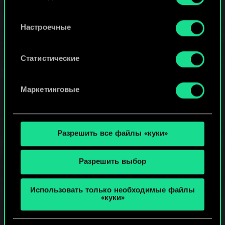
Gwent Masters
и присуждения
Найти подробную информацию о том, как мы
баллов
Настроечные
используем ваши файлы cookie, и изменить
участникам
связанные с ними параметры можно в меню
прочих
«Настройки» ниже.
Статистические
мероприятий,
● для
функционирова
Маркетинговые
ния служб
технической
поддержки,
Разрешить все файлы «куки»
(b) для
выполнения
наших
Разрешить выбор
юридических
обязательств
Использовать только необходимые файлы
(GDPR, ст. 6.1., п.
«куки»
с):
● для