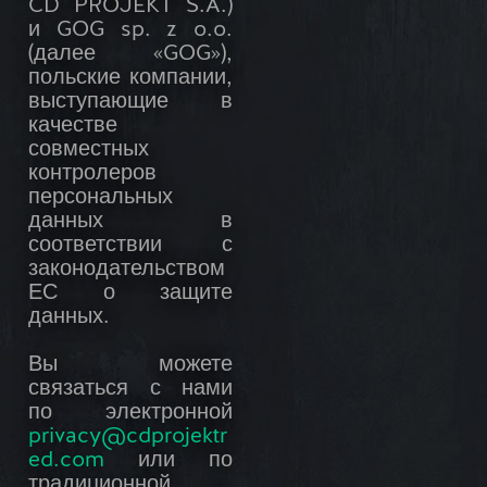
CD PROJEKT S.A.)
и GOG sp. z o.o.
(далее «GOG»),
польские компании,
выступающие в
качестве
совместных
контролеров
персональных
данных в
соответствии с
законодательством
ЕС о защите
данных.
Вы можете
связаться с нами
по электронной
privacy@cdprojektr
ed.com
или по
традиционной