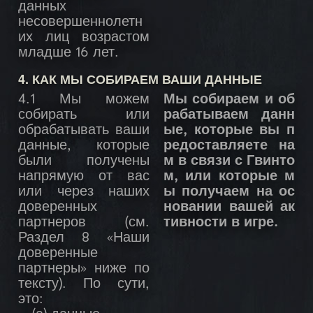
данных
несовершеннолетн
их лиц возрастом
младше 16 лет.
4. КАК МЫ СОБИРАЕМ ВАШИ ДАННЫЕ
4.1 Мы можем
Мы собираем и об
собирать или
рабатываем данн
обрабатывать ваши
ые, которые вы п
данные, которые
редоставляете на
были получены
м в связи с Гвинто
напрямую от вас
м, или которые м
или через наших
ы получаем на ос
доверенных
новании вашей ак
партнеров (см.
тивности в игре.
Раздел 8 «Наши
доверенные
партнеры» ниже по
тексту). По сути,
это: