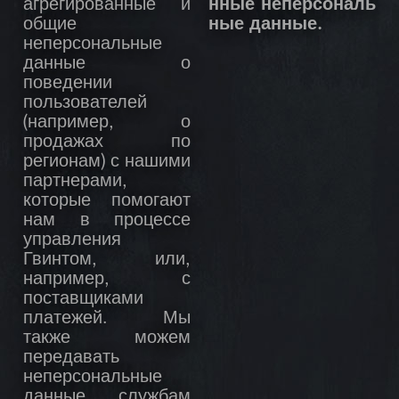
агрегированные и
нные неперсональ
общие
ные данные.
неперсональные
данные о
поведении
пользователей
(например, о
продажах по
регионам) с нашими
партнерами,
которые помогают
нам в процессе
управления
Гвинтом, или,
например, с
поставщиками
платежей. Мы
также можем
передавать
неперсональные
данные службам