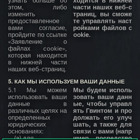
узнать больше об
ходится в нижней
этом, либо
части наших веб-с
изменить
траниц, вы сможе
предоставленное
те управлять наст
вами согласие,
ройками файлов c
пройдите по ссылке
ookie.
«Заявление о
файлах cookie»,
которая находится
в нижней части
наших веб-страниц.
5. КАК МЫ ИСПОЛЬЗУЕМ ВАШИ ДАННЫЕ
5.1 Мы можем
Мы будем исполь
использовать ваши
зовать ваши данн
данные в
ые, чтобы управл
различных целях на
ять Гвинтом и про
определенных
должать его улуч
юридических
шать, а также для
основаниях:
связи с вами (напр
(а) для
имер, посредство