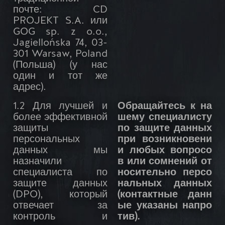
почте: CD
PROJEKT S.A. или
GOG sp. z o.o.,
Jagiellońska 74, 03-
301 Warsaw, Poland
(Польша) (у нас
один и тот же
адрес).
1.2 Для лучшей и
Обращайтесь к на
более эффективной
шему специалисту
защиты
по защите данных
персональных
при возникновени
данных мы
и любых вопросо
назначили
в или сомнений от
специалиста по
носительно персо
защите данных
нальных данных
(DPO), который
(контактные данн
отвечает за
ые указаны напро
контроль и
тив).