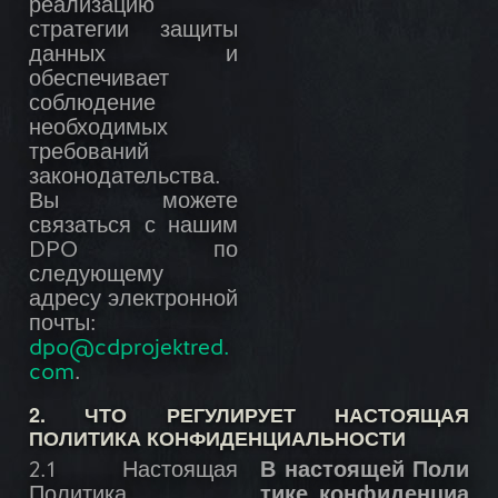
реализацию
стратегии защиты
данных и
обеспечивает
соблюдение
необходимых
требований
законодательства.
Вы можете
связаться с нашим
DPO по
следующему
адресу электронной
почты:
dpo@cdprojektred.
com
.
2. ЧТО РЕГУЛИРУЕТ НАСТОЯЩАЯ
ПОЛИТИКА КОНФИДЕНЦИАЛЬНОСТИ
2.1 Настоящая
В настоящей Поли
Политика
тике конфиденциа