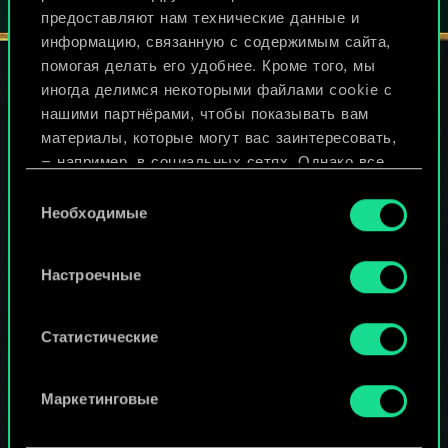
предоставляют нам технические данные и
информацию, связанную с содержимым сайта,
помогая делать его удобнее. Кроме того, мы
иногда делимся некоторыми файлами cookie с
нашими партнёрами, чтобы показывать вам
СЛЕДИТЕ ЗА НАМИ
материалы, которые могут вас заинтересовать,
— например, в социальных сетях. Однако все
опциональные файлы cookie требуют вашего
Выбор
разрешения.
Необходимые
согласия
Найти подробную информацию о том, как мы
Настроечные
используем ваши файлы cookie, и изменить
связанные с ними параметры можно в меню
«Настройки» ниже.
Статистические
Маркетинговые