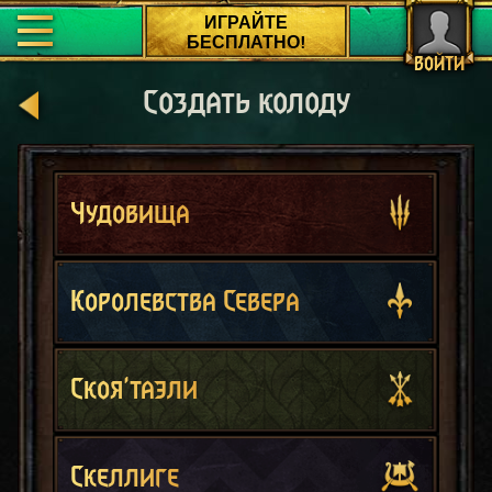
ИГРАЙТЕ
БЕСПЛАТНО!
ВОЙТИ
Создать колоду
Чудовища
Королевства Севера
Скоя'таэли
Скеллиге