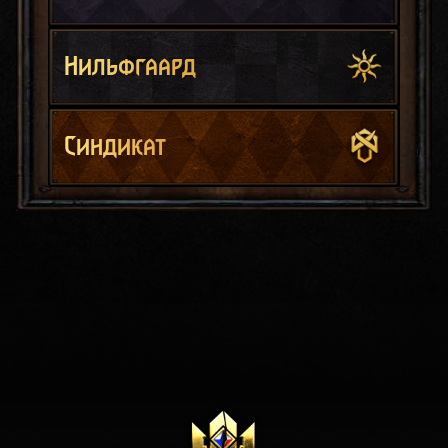
Нильфгаард
Синдикат