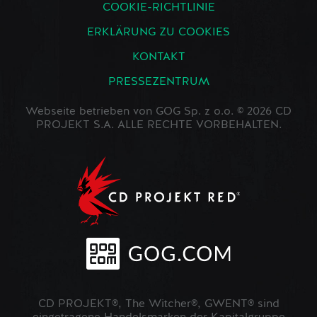
COOKIE-RICHTLINIE
ERKLÄRUNG ZU COOKIES
KONTAKT
PRESSEZENTRUM
Webseite betrieben von GOG Sp. z o.o. © 2026 CD
PROJEKT S.A. ALLE RECHTE VORBEHALTEN.
CD PROJEKT®, The Witcher®, GWENT® sind