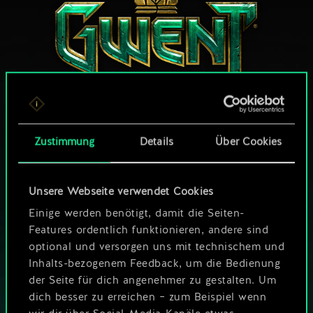
WIE WÄR’S MIT EINER RUNDE GWENT?
Zustimmung
Details
Über Cookies
KOSTENLOS AUF
PC SPIELEN
Unsere Webseite verwendet Cookies
Das Spiel bietet Ingame-Käufe
Einige werden benötigt, damit die Seiten-
Features ordentlich funktionieren, andere sind
SPIELE AUCH AUF:
optional und versorgen uns mit technischem und
Inhalts-bezogenem Feedback, um die Bedienung
der Seite für dich angenehmer zu gestalten. Um
dich besser zu erreichen – zum Beispiel wenn