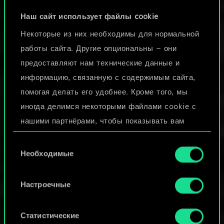
ЧУДОВИЩА
Наш сайт использует файлы cookie
Некоторые из них необходимы для нормальной
Эти жуткие чудовища подчиняются
работы сайта. Другие опциональны — они
звериным инстинктам и ради еще
предоставляют нам технические данные и
большей мощи готовы даже
информацию, связанную с содержимым сайта,
поглотить своих собратьев.
помогая делать его удобнее. Кроме того, мы
иногда делимся некоторыми файлами cookie с
нашими партнёрами, чтобы показывать вам
материалы, которые могут вас заинтересовать,
Выбор
— например, в социальных сетях. Однако все
Необходимые
согласия
опциональные файлы cookie требуют вашего
разрешения.
Настроечные
Найти подробную информацию о том, как мы
Статистические
используем ваши файлы cookie, и изменить