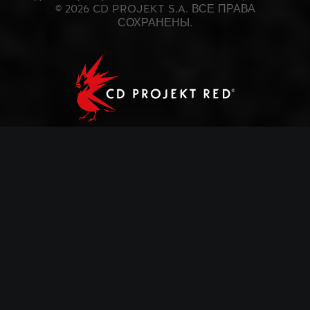
© 2026 CD PROJEKT S.A. ВСЕ ПРАВА
СОХРАНЕНЫ.
CD PROJEKT®, The Witcher® и GWENT®
являются зарегистрированными товарными
знаками CD PROJEKT Capital Group. GWENT ©
CD PROJEKT S.A. Все права сохраняются за их
владельцами. Разработано CD PROJEKT S.A.
Действие игры «ГВИНТ» разворачивается во
вселенной, созданной Анджеем Сапковским в
его серии книг. Все остальные авторские права и