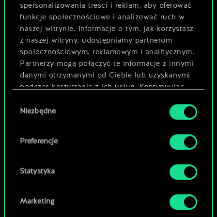
spersonalizowania treści i reklam, aby oferować
Rozkaz
: Zagraj ze swojej talii kartę
funkcje społecznościowe i analizować ruch w
specjalną o koszcie werbunku 9 lub
naszej witrynie. Informacje o tym, jak korzystasz
z naszej witryny, udostępniamy partnerom
niższym. Zwiększ tę wartość o 1 za
społecznościowym, reklamowym i analitycznym.
każdą wielokrotność 2 kart Zbrodni w
Partnerzy mogą połączyć te informacje z innymi
twojej talii początkowej.
danymi otrzymanymi od Ciebie lub uzyskanymi
podczas korzystania z ich usług. Kontynuując
korzystanie z naszej witryny, zgadasz się na
Wybór
”
używanie plików cookie.
Moje świnie lubią wrzucić coś na ząb. Dzisiaj to
Niezbędne
zgody
będziesz ty.
Preferencje
UWAGA PROJEKTANTA:
Statystyka
Carlo Varese, znany szerzej jako Tasak, to w
gorącej wodzie kąpany przywódca Złotników –
Marketing
szajki bezlitosnych „krasnoludów interesu” stale