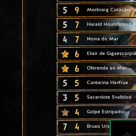
5
9
Morkvarg Coração Ter
5
7
Harald Houndsnout
4
7
Noiva do Mar
6
Elixir de Gigaescorpi
6
Oferenda ao Mar
5
5
Cantarina Havfrue
3
5
Sacerdote Svalblod
4
Golpe Estripador
7
4
Bruxo Urso Adepto