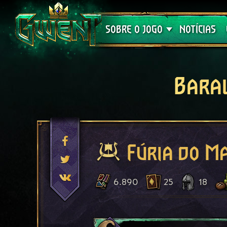
Suporte
SOBRE O JOGO
NOTÍCIAS
Bara
Fúria do M
6.890
25
18