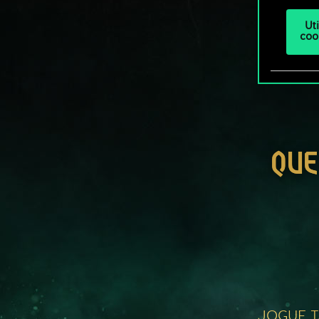
Ut
coo
QUE
JOGUE 