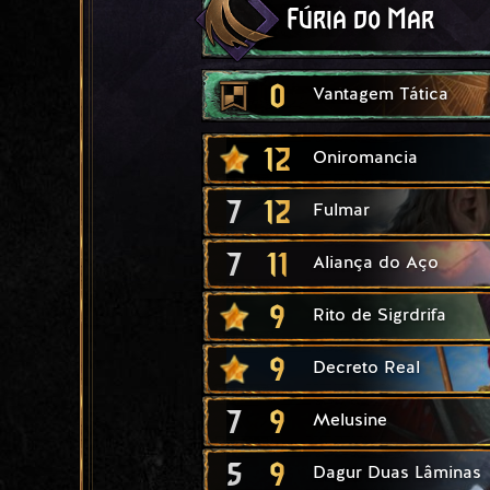
Fúria do Mar
0
Vantagem Tática
12
Oniromancia
7
12
Fulmar
7
11
Aliança do Aço
9
Rito de Sigrdrifa
9
Decreto Real
7
9
Melusine
5
9
Dagur Duas Lâminas