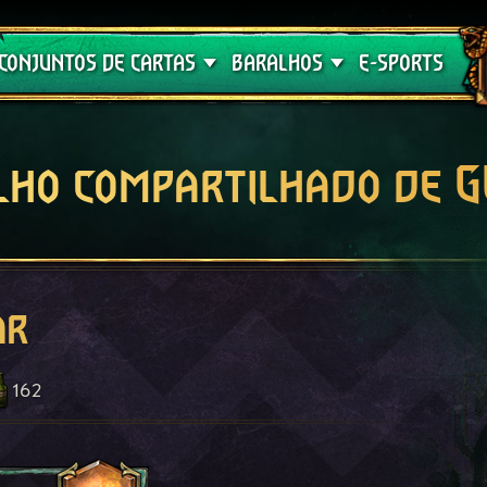
Crimson Curse
Guia de Baralhos
CONJUNTOS DE CARTAS
BARALHOS
E-SPORTS
lho compartilhado de 
ar
162