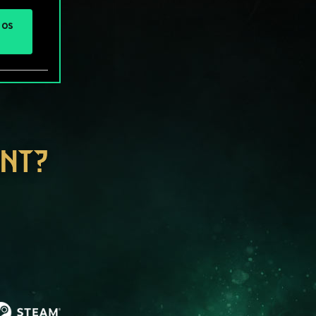
 os
ENT?