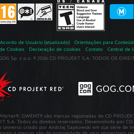
Acordo de Usuário (atualizado)
Orientações para Conteúd
 de Cookies
Declaração de cookies
Contato
Central de 
r GOG Sp. z o.o. © 2026 CD PROJEKT S.A. TODOS OS DIR
itcher®, GWENT® são marcas registradas de CD PROJEKT 
S.A. Todos os direitos reservados. Desenvolvido por CD
universo criado por Andrzej Sapkowski em sua série de liv
utorais e marcas são de propriedade de seus respectivos pro