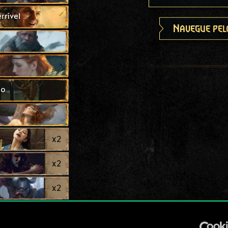
rível
Navegue pel
ão
x
2
x
2
x
2