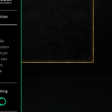
okies
são
eúdos
ançar
 seu
os
a
rá
ting