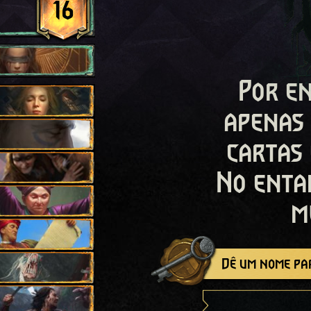
16
Por en
apenas
cartas
No enta
m
Dê um nome par