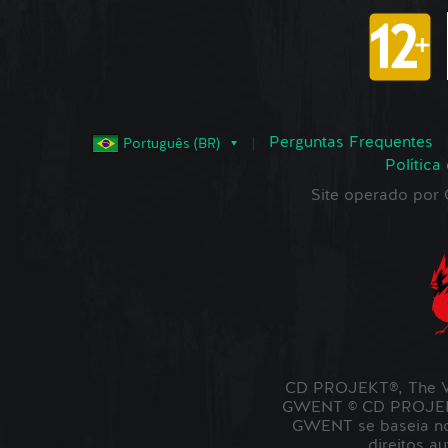
Perguntas Frequentes
Português (BR)
Política
Site operado po
CD PROJEKT®, The W
GWENT © CD PROJEKT 
GWENT se baseia no 
direitos a