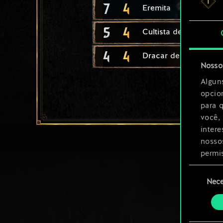
7
4
Eremita
5
4
Cultista de Svalblod
4
4
Dracar de Armadura
Nosso 
Algun
opcio
para 
você,
inter
nosso
permi
Seleção
Você 
Nece
de
ajust
consenti