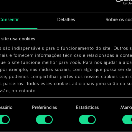
x
2
x
2
Consentir
Detalhes
Sobre os co
x
2
site usa cookies
s são indispensáveis para o funcionamento do site. Outros 
nais e fornecem informações técnicas e relacionadas a cont
que o site funcione melhor para você. Para nos ajudar a alc
 por exemplo, nas mídias sociais, com algo que possa ser de
esse, podemos compartilhar partes dos nossos cookies com 
s parceiros. Todos esses cookies adicionais precisarão da su
ssão, no entanto.
encontrará todos os detalhes sobre o uso de cookies e pode
ssário
Preferências
Estatísticas
Marke
ar as suas preferências no menu "Configurações" abaixo.
mento