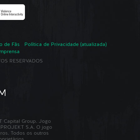
o de Fãs
Política de Privacidade (atualizada)
Imprensa
EITOS RESERVADOS
Capital Group. Jogo
 PROJEKT S.A. O jogo
ros. Todos os outros
prietários.