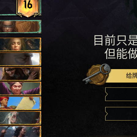
16
目前只
但能
给