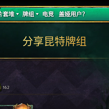
的代价
牌组攻略
片套堆
牌组
电竞
盖娅用户？
分享昆特牌组
162