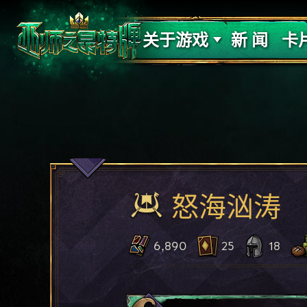
支持
力量
关于游戏
新 闻
卡
怒海汹涛
6,890
25
18