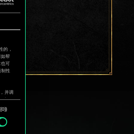
制性的，
例如帮
尔也可
强制性
息，并调
"确
0})