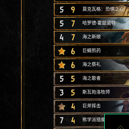
5
9
莫克瓦格：恐惧之心
5
7
哈罗德·霍兹诺特
4
7
海之新娘
6
巨蝎煎药
6
海之祭礼
5
5
海之歌者
3
5
斯瓦勃洛牧师
4
巨斧挥击
7
4
熊学派猎魔人学徒