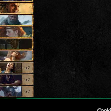
x
2
x
2
x
2