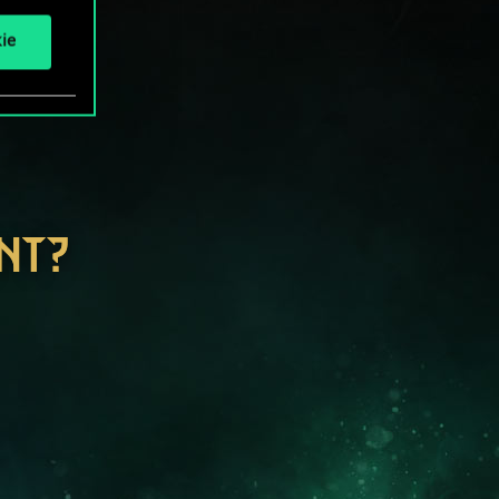
ie
NT?