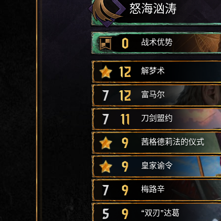
怒海汹涛
0
战术优势
12
解梦术
7
12
富马尔
7
11
刀剑盟约
9
茜格德莉法的仪式
9
皇家谕令
7
9
梅路辛
5
9
“双刃”达葛