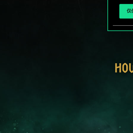
仅使
HO