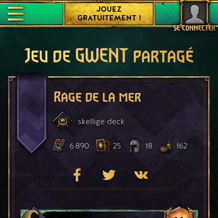
JOUEZ
GRATUITEMENT !
SE CONNECTER
Jeu de GWENT partagé
Rage de la mer
skellige
deck
6 890
25
18
162