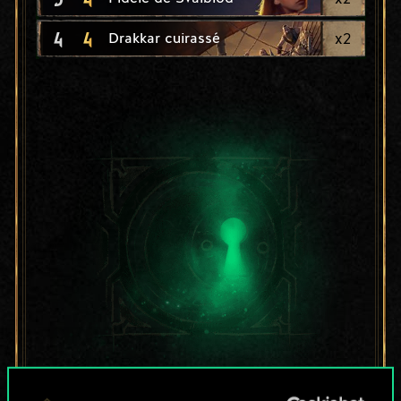
4
4
x
2
Drakkar cuirassé
Pour l'instant, ce