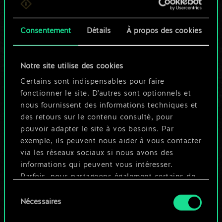
n'est qu'un jeu de
Consentement
Détails
À propos des cookies
cartes partagé.
Mais cela peut être
Notre site utilise des cookies
tellement plus !
Certains sont indispensables pour faire
fonctionner le site. D'autres sont optionnels et
nous fournissent des informations techniques et
Nommer ce jeu et créer un guide
des retours sur le contenu consulté, pour
pouvoir adapter le site à vos besoins. Par
exemple, ils peuvent nous aider à vous contacter
Modifier le jeu
via les réseaux sociaux si nous avons des
informations qui peuvent vous intéresser.
OU
Parfois, nous partageons également certains de
nos cookies avec nos partenaires. Cependant,
Sélection
ces cookies optionnels ne seront appliqués
Nécessaires
du
Parcourir les jeux de la communauté
qu'avec votre permission.
consentement