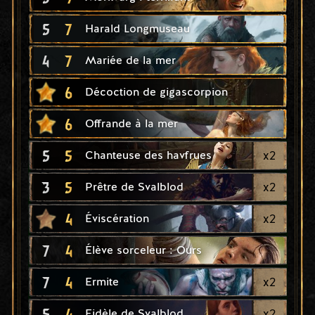
5
7
Harald Longmuseau
4
7
Mariée de la mer
6
Décoction de gigascorpion
6
Offrande à la mer
5
5
x
2
Chanteuse des havfrues
3
5
x
2
Prêtre de Svalblod
4
x
2
Éviscération
7
4
Élève sorceleur : Ours
7
4
x
2
Ermite
5
4
x
2
Fidèle de Svalblod