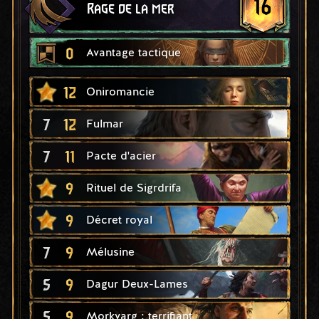
16
Rage de la mer
0
Avantage tactique
12
Oniromancie
7
12
Fulmar
7
11
Pacte d'acier
9
Rituel de Sigrdrifa
9
Décret royal
7
9
Mélusine
5
9
Dagur Deux-Lames
5
9
Morkvarg : terrifiant