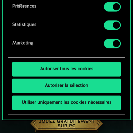
Préférences
Vous pouvez consulter tous les détails sur notre
utilisation des cookies et modifier vos
préférences dans le menu "Paramètres" ci-
Statistiques
dessous.
Marketing
Autoriser tous les cookies
Autoriser la sélection
Utiliser uniquement les cookies nécessaires
UNE PETITE PARTIE DE GWENT ?
JOUEZ GRATUITEMENT
SUR PC