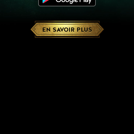
EN SAVOIR PLUS
Mise à jour sur Windows 7, 8
et 8.1 support
Le dernier tournoi des GWENT
World Masters aura lieu ce week-
end !
La saison d'octobre a commencé