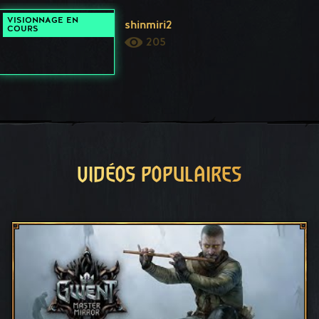
VISIONNAGE EN
shinmiri2
COURS
205
VIDÉOS POPULAIRES