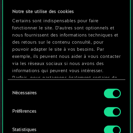
GWENT MASTERS
Notre site utilise des cookies
Revivez les moments forts du
Certains sont indispensables pour faire
championnat e-sport officiel !
fonctionner le site. D'autres sont optionnels et
nous fournissent des informations techniques et
des retours sur le contenu consulté, pour
EN SAVOIR PLUS
pouvoir adapter le site à vos besoins. Par
exemple, ils peuvent nous aider à vous contacter
via les réseaux sociaux si nous avons des
informations qui peuvent vous intéresser.
Parfois, nous partageons également certains de
nos cookies avec nos partenaires. Cependant,
Sélection
ces cookies optionnels ne seront appliqués
Nécessaires
du
qu'avec votre permission.
consentement
Préférences
Vous pouvez consulter tous les détails sur notre
utilisation des cookies et modifier vos
préférences dans le menu "Paramètres" ci-
Statistiques