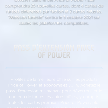
comprendra 26 nouvelles cartes, dont 4 cartes de
raretés différentes par faction et 2 cartes neutres.
"Moisson funeste" sortira le 5 octobre 2021 sur
toutes les plateformes compatibles.
PASS D'EXTENSION PRICE
OF POWER
Profitez de la meilleure offre sur les produits
Price of Power et économisez 30 %. Achetez le
pass d'extension maintenant pour déverrouiller le
contenu de toutes les autres offres, y compris
toutes les cartes premium Price of Power, plus