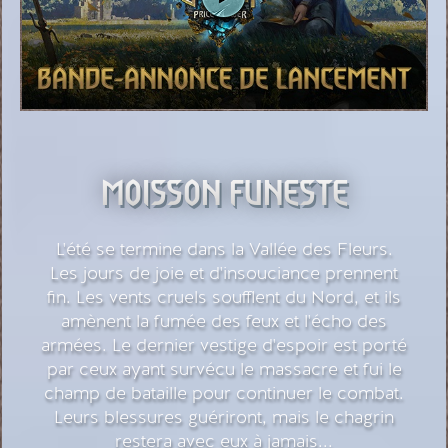
MOISSON FUNESTE
L'été se termine dans la Vallée des Fleurs.
Les jours de joie et d'insouciance prennent
fin. Les vents cruels soufflent du Nord, et ils
amènent la fumée des feux et l'écho des
armées. Le dernier vestige d'espoir est porté
par ceux ayant survécu le massacre et fui le
champ de bataille pour continuer le combat.
Leurs blessures guériront, mais le chagrin
restera avec eux à jamais...