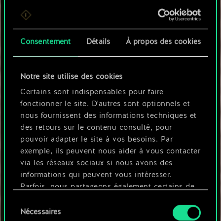
de l'unité choisie, améliorez l'unité à
l'extrême gauche, une unité aléatoire ou
l'unité à l'extrême droite dans votre main
de 2 point(s).
Consentement
Détails
À propos des cookies
Jamais nous n'avons labouré ou déchiré la
terre, contrairement à vous autres dh'oine avec
vos socs et vos houes. Vous arrachez de
sanglants tributs à la Reine des Champs, alors
Notre site utilise des cookies
que nous célébrons chacun de ses cadeaux.
Certains sont indispensables pour faire
fonctionner le site. D'autres sont optionnels et
nous fournissent des informations techniques et
des retours sur le contenu consulté, pour
pouvoir adapter le site à vos besoins. Par
exemple, ils peuvent nous aider à vous contacter
via les réseaux sociaux si nous avons des
informations qui peuvent vous intéresser.
Parfois, nous partageons également certains de
nos cookies avec nos partenaires. Cependant,
Sélection
ces cookies optionnels ne seront appliqués
4
4
Nécessaires
du