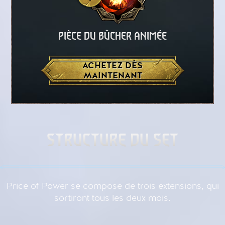
PIÈCE DU BÛCHER ANIMÉE
ACHETEZ DÈS
MAINTENANT
STRUCTURE DU SET
Price of Power se compose de trois extensions, qui
sortiront tous les deux mois.