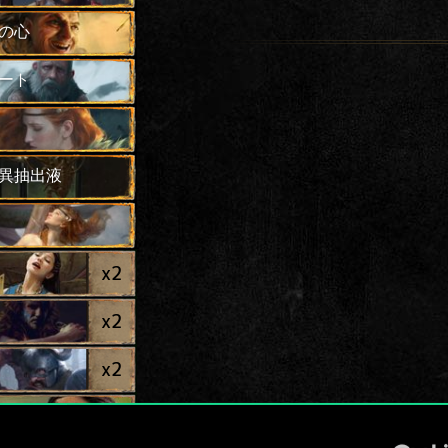
の心
ート
異抽出液
x
2
x
2
x
2
熟練者