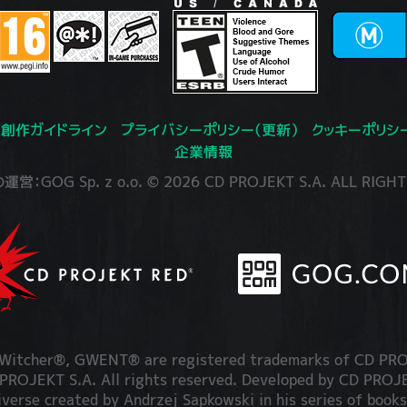
創作ガイドライン
プライバシーポリシー（更新）
クッキーポリシ
企業情報
：GOG Sp. z o.o. © 2026 CD PROJEKT S.A. ALL RIGHT
itcher®, GWENT® are registered trademarks of CD PRO
OJEKT S.A. All rights reserved. Developed by CD PRO
iverse created by Andrzej Sapkowski in his series of books