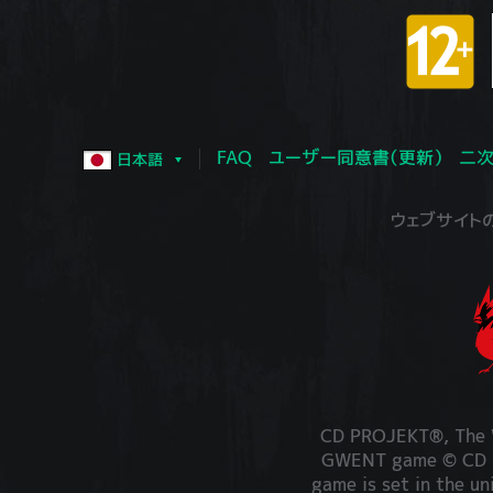
FAQ
ユーザー同意書（更新）
二次
日本語
ウェブサイトの運営
CD PROJEKT®, The W
GWENT game © CD PR
game is set in the un