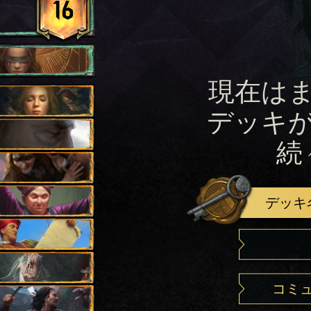
16
現在は
デッキ
続
デッキ
コミ