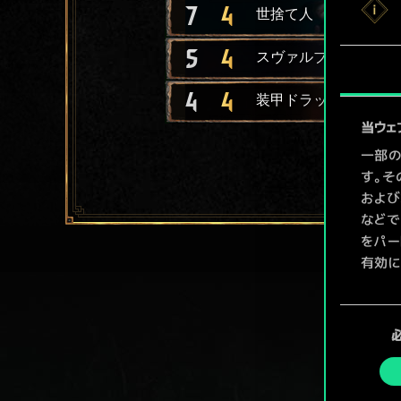
7
4
世捨て人
5
4
スヴァルブロドの教団
4
4
装甲ドラッカー船
当ウェ
一部の
す。そ
および
などで
をパー
有効に
Coo
同
ューで
意
の
選
択