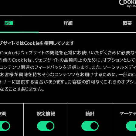
x
2
x
2
員
同意
詳細
概要
x
2
ブサイトではCookieを使用しています
Cookieはウェブサイトの機能を正常にお使いいただくために必要な
の他のCookieは、ウェブサイトの品質向上のために、オプションとし
コンテンツ関連のフィードバックを送信します。また、ソーシャルメデ
お客様が興味を持ちそうなコンテンツをお届けするために、一部のCoo
トナーに提供する場合があります。お客様の許可なくこれらのオプシ
なることはありません。
kieの使用およびパフォーマンスの変更点に関する詳細は、下記の「設
ご確認ください。
必須
設定情報
統計
マーケ