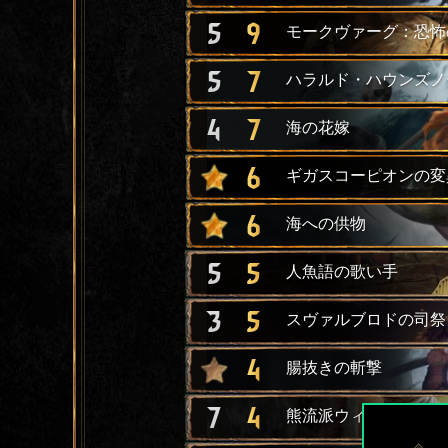
5
9
モークヴァーグ：恐怖
5
7
ハラルド・ハウンズノ
4
7
海の花嫁
6
ギガスコーピオンの変
6
海への供物
5
5
人魚語の歌い手
3
5
スヴァルブロドの司祭
4
腸抜きの斬撃
7
4
熊流派ウィッチャーの