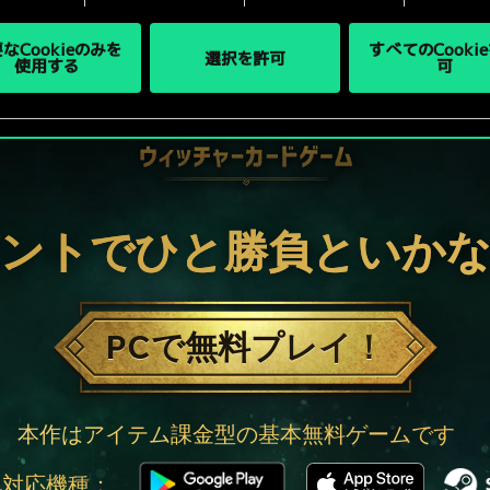
なCookieのみを
すべてのCooki
選択を許可
使用する
可
ントでひと勝負といか
PCで無料プレイ！
本作はアイテム課金型の基本無料ゲームです
他対応機種：