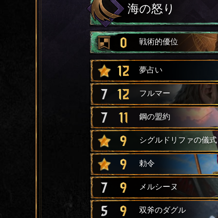
海の怒り
0
戦術的優位
12
夢占い
7
12
フルマー
7
11
鋼の盟約
9
シグルドリファの儀式
9
勅令
7
9
メルシーヌ
5
9
双斧のダグル