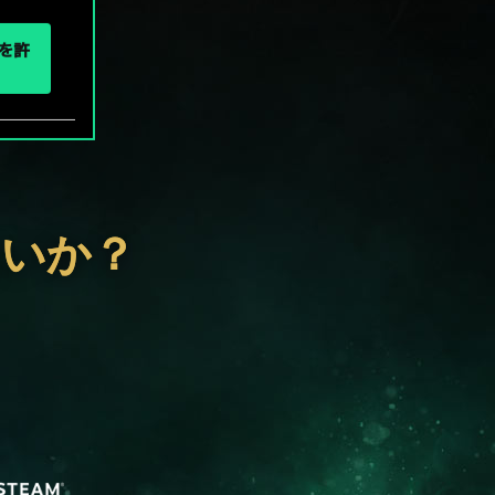
eを許
ないか？