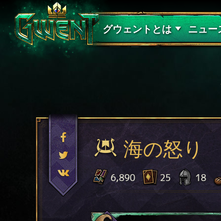
サポート
グウェントとは
ニュー
海の怒り
6,890
25
18