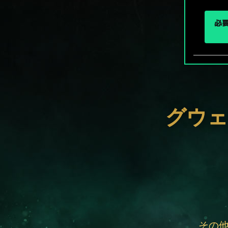
必要
グウェ
その