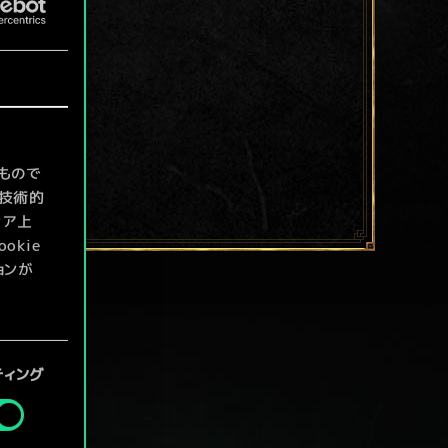
もので
て技術的
ィア上
kie
ョンが
定」メニ
ティング