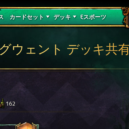
紅き血の呪縛
デッキガイド
ス
カードセット
デッキ
Eスポーツ
グウェント デッキ共
162