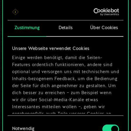
ein geteilter Satz
Karten.
Zustimmung
Details
Über Cookies
Wo es doch so viel
mehr sein kann!
Unsere Webseite verwendet Cookies
Einige werden benötigt, damit die Seiten-
Features ordentlich funktionieren, andere sind
Deck benennen und Leitfaden
optional und versorgen uns mit technischem und
erstellen
Inhalts-bezogenem Feedback, um die Bedienung
der Seite für dich angenehmer zu gestalten. Um
dich besser zu erreichen – zum Beispiel wenn
Deck bearbeiten
wir dir über Social-Media-Kanäle etwas
Interessantes mitteilen wollen –, geben wir
ODER
gegebenenfalls auch Teile unserer Cookies an
unsere Partner weiter. Jeder dieser optionalen
Einwilligungsauswahl
Cookies erfordert allerdings deine Zustimmung.
Notwendig