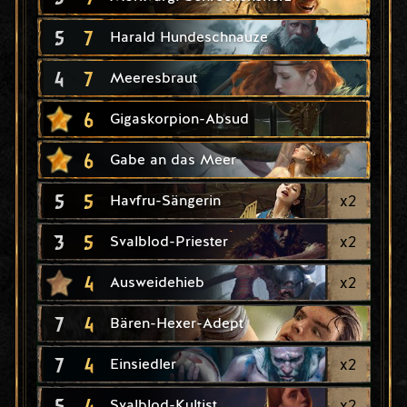
5
7
Harald Hundeschnauze
4
7
Meeresbraut
6
Gigaskorpion-Absud
6
Gabe an das Meer
5
5
x
2
Havfru-Sängerin
3
5
x
2
Svalblod-Priester
4
x
2
Ausweidehieb
7
4
Bären-Hexer-Adept
7
4
x
2
Einsiedler
5
4
x
2
Svalblod-Kultist