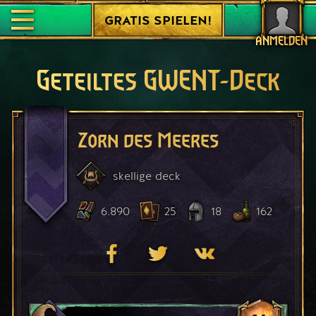
GRATIS SPIELEN!
ANMELDEN
Geteiltes GWENT-Deck
Zorn des Meeres
skellige
deck
6.890
25
18
162