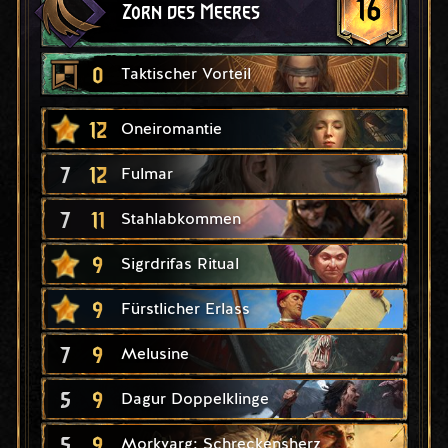
16
Zorn des Meeres
0
Taktischer Vorteil
12
Oneiromantie
7
12
Fulmar
7
11
Stahlabkommen
9
Sigrdrifas Ritual
9
Fürstlicher Erlass
7
9
Melusine
5
9
Dagur Doppelklinge
5
9
Morkvarg: Schreckensherz