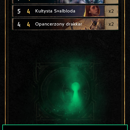
5
4
x
2
Kultysta Svalbloda
4
4
x
2
Opancerzony drakkar