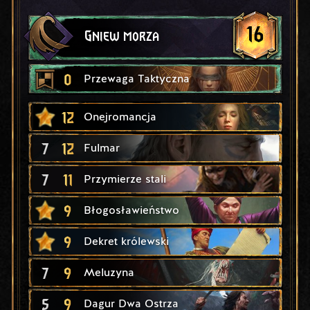
16
Gniew morza
0
Przewaga Taktyczna
12
Onejromancja
7
12
Fulmar
7
11
Przymierze stali
9
Błogosławieństwo
9
Dekret królewski
7
9
Meluzyna
5
9
Dagur Dwa Ostrza