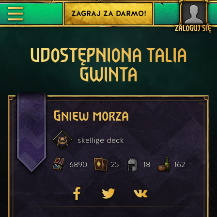
ZAGRAJ ZA DARMO!
ZALOGUJ SIĘ
UDOSTĘPNIONA TALIA
GWINTA
Gniew morza
skellige
deck
6890
25
18
162