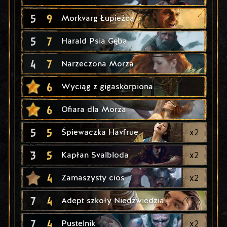
5
9
Morkvarg Łupieżca
5
7
Harald Psia Gęba
4
7
Narzeczona Morza
6
Wyciąg z gigaskorpiona
6
Ofiara dla Morza
5
5
x
2
Śpiewaczka Havfrue
3
5
x
2
Kapłan Svalbloda
4
x
2
Zamaszysty cios
7
4
Adept szkoły Niedźwiedzia
7
4
x
2
Pustelnik