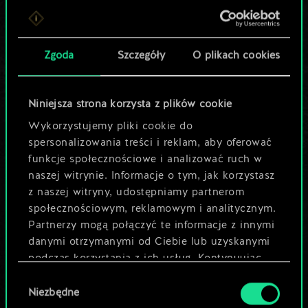
Lubisz grać tą talią?
Pomóż społeczności
Zgoda
Szczegóły
O plikach cookies
odkryć jej
potencjał!
Niniejsza strona korzysta z plików cookie
Wykorzystujemy pliki cookie do
spersonalizowania treści i reklam, aby oferować
Nazwij talię i opisz swoją strategię
funkcje społecznościowe i analizować ruch w
naszej witrynie. Informacje o tym, jak korzystasz
z naszej witryny, udostępniamy partnerom
Edytuj talię
społecznościowym, reklamowym i analitycznym.
Partnerzy mogą połączyć te informacje z innymi
LUB
danymi otrzymanymi od Ciebie lub uzyskanymi
podczas korzystania z ich usług. Kontynuując
korzystanie z naszej witryny, zgadasz się na
Wybór
Przeglądaj talie społeczności
używanie plików cookie.
Niezbędne
zgody