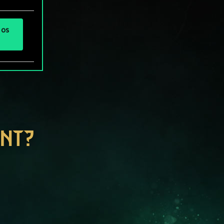
 os
ENT?