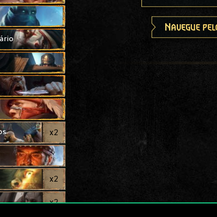
Navegue pel
ário
os
x
2
x
2
x
2