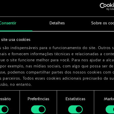
x
2
Consentir
Detalhes
Sobre os co
site usa cookies
h
x
2
s são indispensáveis para o funcionamento do site. Outros 
nais e fornecem informações técnicas e relacionadas a cont
que o site funcione melhor para você. Para nos ajudar a alc
 por exemplo, nas mídias sociais, com algo que possa ser de
esse, podemos compartilhar partes dos nossos cookies com 
s parceiros. Todos esses cookies adicionais precisarão da su
ssão, no entanto.
encontrará todos os detalhes sobre o uso de cookies e pode
ssário
Preferências
Estatísticas
Marke
ar as suas preferências no menu "Configurações" abaixo.
mento