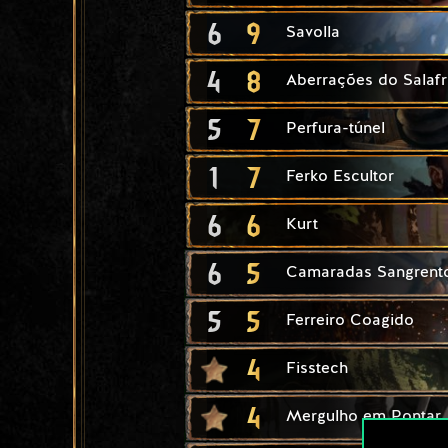
6
9
Savolla
4
8
Aberrações do Salafr
5
7
Perfura-túnel
1
7
Ferko Escultor
6
6
Kurt
6
5
Camaradas Sangrent
5
5
Ferreiro Coagido
4
Fisstech
4
Mergulho em Pontar