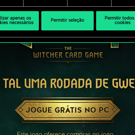
ilizar apenas os
Permitir todos
Permitir seleção
kies necessários
cookies
 TAL UMA RODADA DE GW
JOGUE GRÁTIS NO PC
Este jogo oferece compras no jogo