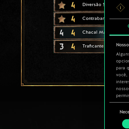
4
Diversão Sinistra
4
Contrabandear
4
4
Chacal Marinho
3
4
Nosso 
Traficante de Fisstec
Algun
opcio
para 
você,
inter
nosso
permi
Seleção
Você 
Nece
de
ajust
consenti