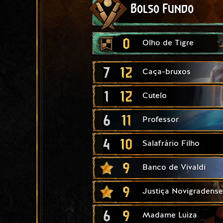
Bolso Fundo
0
Olho de Tigre
7
12
Caça-bruxos
1
12
Cutelo
6
11
Professor
4
10
Salafrário Filho
9
Banco de Vivaldi
9
Justiça Novigradense
6
9
Madame Luiza