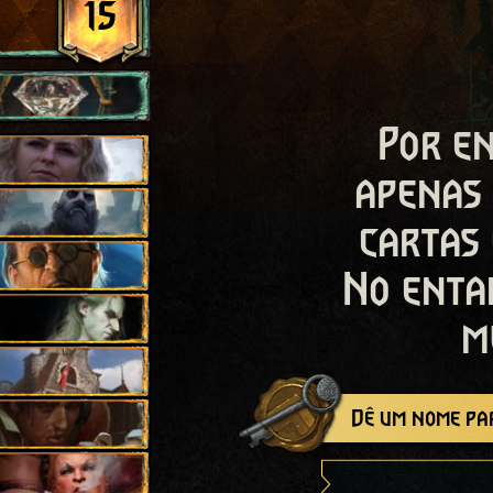
15
Por en
apenas
cartas
No enta
m
Dê um nome par