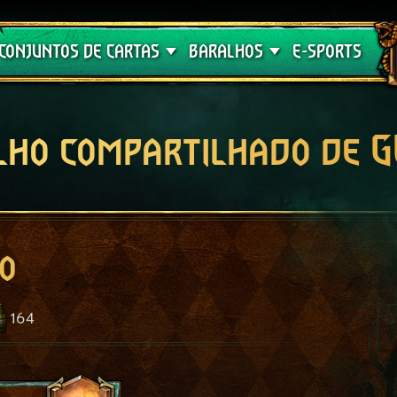
Crimson Curse
Guia de Baralhos
CONJUNTOS DE CARTAS
BARALHOS
E-SPORTS
lho compartilhado de 
o
164