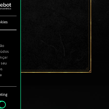
okies
são
eúdos
ançar
 seu
os
a
rá
ting