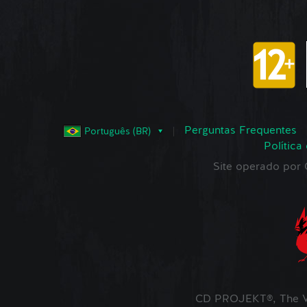
Perguntas Frequentes
Português (BR)
Política
Site operado po
CD PROJEKT®, The W