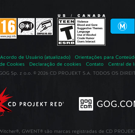
Acordo de Usuário (atualizado)
Orientações para Conteúd
 de Cookies
Declaração de cookies
Contato
Central de 
r GOG Sp. z o.o. © 2026 CD PROJEKT S.A. TODOS OS DIR
itcher®, GWENT® são marcas registradas de CD PROJEKT 