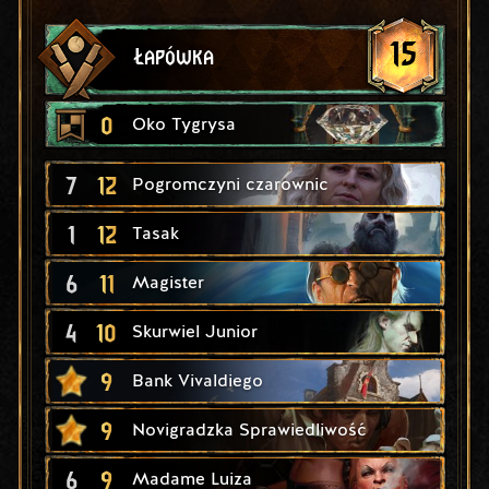
15
Łapówka
0
Oko Tygrysa
7
12
Pogromczyni czarownic
1
12
Tasak
6
11
Magister
4
10
Skurwiel Junior
9
Bank Vivaldiego
9
Novigradzka Sprawiedliwość
6
9
Madame Luiza