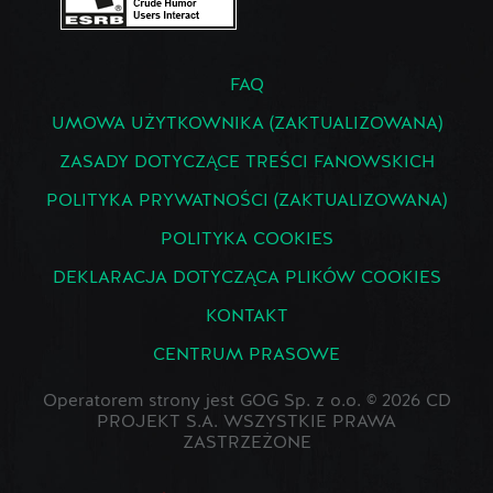
FAQ
UMOWA UŻYTKOWNIKA (ZAKTUALIZOWANA)
ZASADY DOTYCZĄCE TREŚCI FANOWSKICH
POLITYKA PRYWATNOŚCI (ZAKTUALIZOWANA)
POLITYKA COOKIES
DEKLARACJA DOTYCZĄCA PLIKÓW COOKIES
KONTAKT
CENTRUM PRASOWE
Operatorem strony jest GOG Sp. z o.o. © 2026 CD
PROJEKT S.A. WSZYSTKIE PRAWA
ZASTRZEŻONE