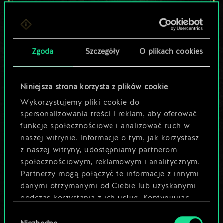
Lubisz grać tą talią?
Zgoda
Szczegóły
O plikach cookies
Pomóż społeczności
odkryć jej
Niniejsza strona korzysta z plików cookie
potencjał!
Wykorzystujemy pliki cookie do
spersonalizowania treści i reklam, aby oferować
funkcje społecznościowe i analizować ruch w
Nazwij talię i opisz swoją strategię
naszej witrynie. Informacje o tym, jak korzystasz
z naszej witryny, udostępniamy partnerom
społecznościowym, reklamowym i analitycznym.
Edytuj talię
Partnerzy mogą połączyć te informacje z innymi
danymi otrzymanymi od Ciebie lub uzyskanymi
LUB
podczas korzystania z ich usług. Kontynuując
korzystanie z naszej witryny, zgadasz się na
Wybór
używanie plików cookie.