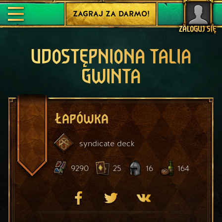
ZAGRAJ ZA DARMO!
ZALOGUJ SIĘ
UDOSTĘPNIONA TALIA
GWINTA
Łapówka
syndicate
deck
9290
25
16
164