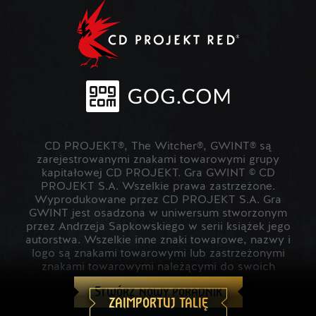
CD PROJEKT®, The Witcher®, GWINT® są
zarejestrowanymi znakami towarowymi grupy
kapitałowej CD PROJEKT. Gra GWINT © CD
PROJEKT S.A. Wszelkie prawa zastrzeżone.
Wyprodukowane przez CD PROJEKT S.A. Gra
GWINT jest osadzona w uniwersum stworzonym
przez Andrzeja Sapkowskiego w serii książek jego
autorstwa. Wszelkie inne znaki towarowe, nazwy i
logo są znakami towarowymi lub zastrzeżonymi
znakami towarowymi należącymi do swoich
prawowitych właścicieli.
Stwórz nowy poradnik
ZAIMPORTUJ TALIĘ