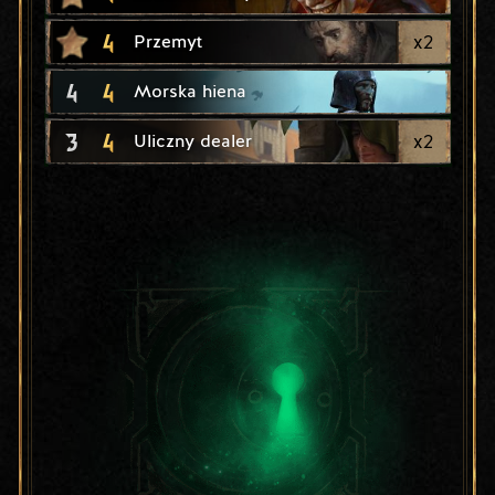
4
x
2
Przemyt
4
4
Morska hiena
3
4
x
2
Uliczny dealer