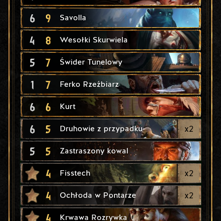
6
9
Savolla
4
8
Wesołki Skurwiela
5
7
Świder Tunelowy
1
7
Ferko Rzeźbiarz
6
6
Kurt
6
5
x
2
Druhowie z przypadku
5
5
Zastraszony kowal
4
x
2
Fisstech
4
x
2
Ochłoda w Pontarze
4
Krwawa Rozrywka