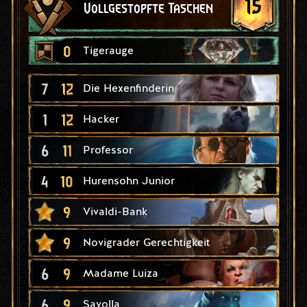
15
Vollgestopfte Taschen
0
Tigerauge
7
12
Die Hexenfinderin
1
12
Hacker
6
11
Professor
4
10
Hurensohn Junior
9
Vivaldi-Bank
9
Novigrader Gerechtigkeit
6
9
Madame Luiza
6
9
Savolla