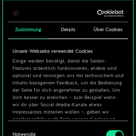
Bis jetzt ist dies nur
ein geteilter Satz
Zustimmung
Details
Über Cookies
Karten.
Wo es doch so viel
Unsere Webseite verwendet Cookies
mehr sein kann!
Einige werden benötigt, damit die Seiten-
Features ordentlich funktionieren, andere sind
optional und versorgen uns mit technischem und
Inhalts-bezogenem Feedback, um die Bedienung
Deck benennen und Leitfaden
der Seite für dich angenehmer zu gestalten. Um
erstellen
dich besser zu erreichen – zum Beispiel wenn
wir dir über Social-Media-Kanäle etwas
Interessantes mitteilen wollen –, geben wir
Deck bearbeiten
gegebenenfalls auch Teile unserer Cookies an
unsere Partner weiter. Jeder dieser optionalen
Einwilligungsauswahl
ODER
Cookies erfordert allerdings deine Zustimmung.
Notwendig