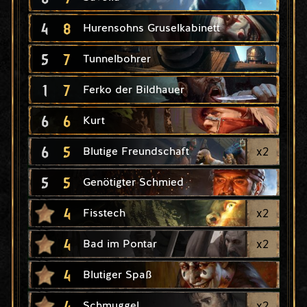
4
8
Hurensohns Gruselkabinett
5
7
Tunnelbohrer
1
7
Ferko der Bildhauer
6
6
Kurt
6
5
x
2
Blutige Freundschaft
5
5
Genötigter Schmied
4
x
2
Fisstech
4
x
2
Bad im Pontar
4
Blutiger Spaß
4
x
2
Schmuggel