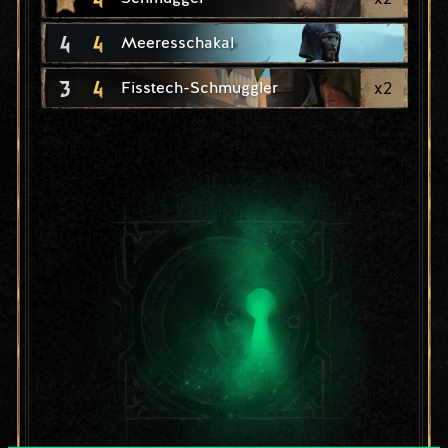
4
4
Meeresschakal
3
4
x
2
Fisstech-Schmuggler