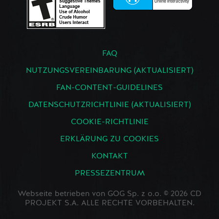
FAQ
NUTZUNGSVEREINBARUNG (AKTUALISIERT)
FAN-CONTENT-GUIDELINES
DATENSCHUTZRICHTLINIE (AKTUALISIERT)
COOKIE-RICHTLINIE
ERKLÄRUNG ZU COOKIES
KONTAKT
PRESSEZENTRUM
Webseite betrieben von GOG Sp. z o.o. © 2026 CD
PROJEKT S.A. ALLE RECHTE VORBEHALTEN.