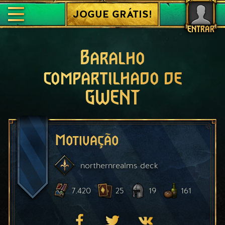
JOGUE GRÁTIS!
ENTRAR
Baralho
compartilhado de
GWENT
Motivação
northernrealms
deck
7.420
25
19
161