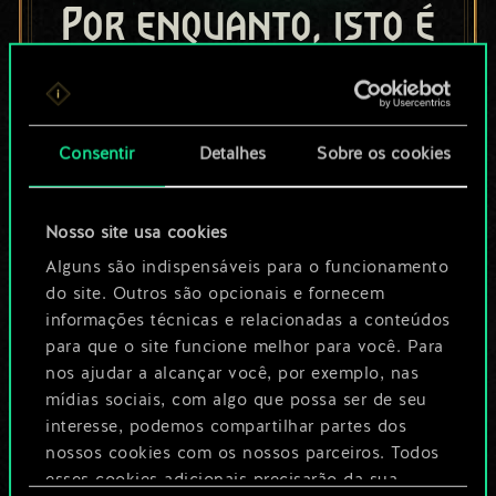
Por enquanto, isto é
apenas um conjunto
de cartas
Consentir
Detalhes
Sobre os cookies
compartilhado.
No entanto, dá para
Nosso site usa cookies
ser muito mais!
Alguns são indispensáveis para o funcionamento
do site. Outros são opcionais e fornecem
informações técnicas e relacionadas a conteúdos
para que o site funcione melhor para você. Para
Dê um nome para este baralho e crie
nos ajudar a alcançar você, por exemplo, nas
um guia
mídias sociais, com algo que possa ser de seu
interesse, podemos compartilhar partes dos
Editar baralho
nossos cookies com os nossos parceiros. Todos
esses cookies adicionais precisarão da sua