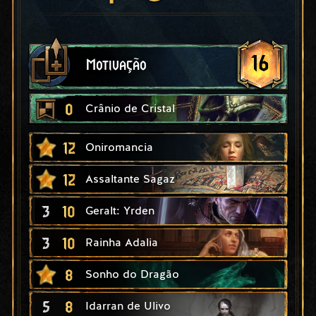
16
Motivação
0
Crânio de Cristal
12
Oniromancia
12
Assaltante Sagaz
3
10
Geralt: Yrden
3
10
Rainha Adalia
8
Sonho do Dragão
5
8
Idarran de Ulivo