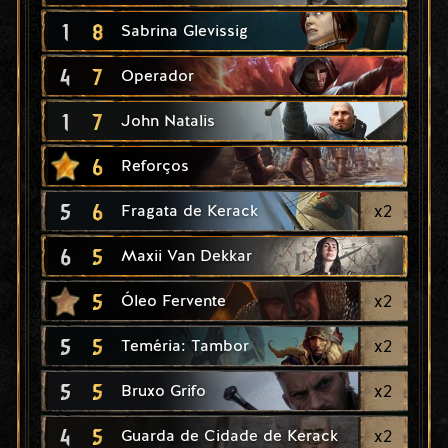
1
8
Sabrina Glevissig
4
7
Operador
1
7
John Natalis
6
Reforços
5
6
x
2
Fragata de Kerack
6
5
Maxii Van Dekkar
5
x
2
Óleo Fervente
5
5
x
2
Teméria: Tambor
5
5
x
2
Bruxo Grifo
4
5
x
2
Guarda de Cidade de Kerack