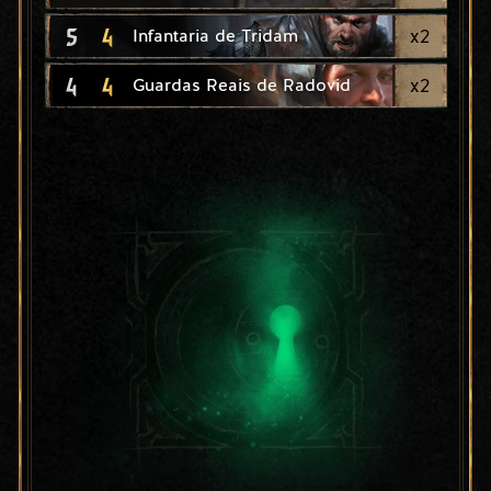
5
4
x
2
Infantaria de Tridam
4
4
x
2
Guardas Reais de Radovid