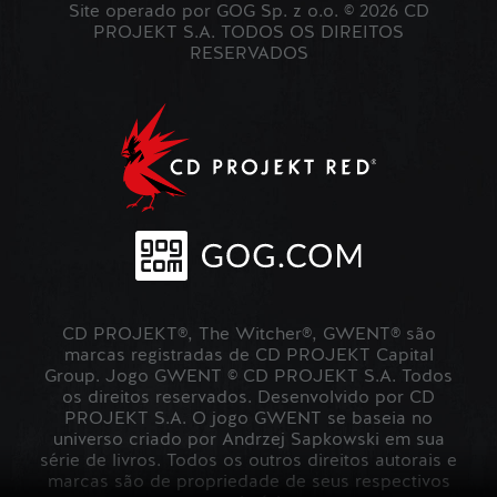
Site operado por GOG Sp. z o.o. © 2026 CD
PROJEKT S.A. TODOS OS DIREITOS
RESERVADOS
CD PROJEKT®, The Witcher®, GWENT® são
marcas registradas de CD PROJEKT Capital
Group. Jogo GWENT © CD PROJEKT S.A. Todos
os direitos reservados. Desenvolvido por CD
PROJEKT S.A. O jogo GWENT se baseia no
universo criado por Andrzej Sapkowski em sua
série de livros. Todos os outros direitos autorais e
marcas são de propriedade de seus respectivos