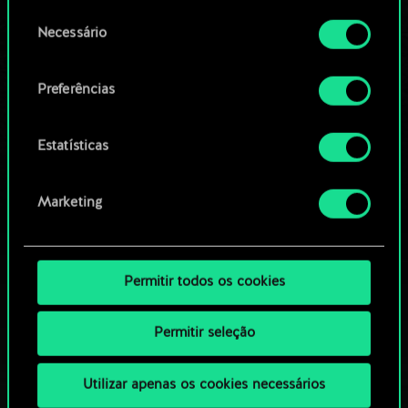
permissão, no entanto.
OU
Seleção
Necessário
de
Você encontrará todos os detalhes sobre o uso
consentimento
Navegue pelos baralhos da
de cookies e poderá ajustar as suas preferências
Preferências
no menu "Configurações" abaixo.
comunidade
Estatísticas
Marketing
Permitir todos os cookies
Permitir seleção
Utilizar apenas os cookies necessários