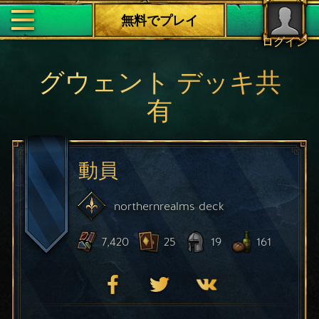
無料でプレイ
ログイン
グウェント デッキ共
有
動員
northernrealms
deck
7,420
25
19
161