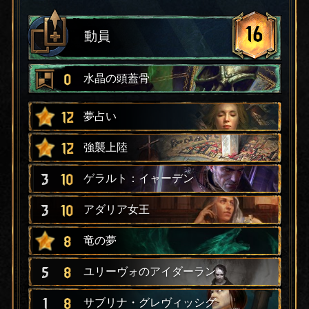
16
動員
0
水晶の頭蓋骨
12
夢占い
12
強襲上陸
3
10
ゲラルト：イャーデン
3
10
アダリア女王
8
竜の夢
5
8
ユリーヴォのアイダーラン
1
8
サブリナ・グレヴィッシグ