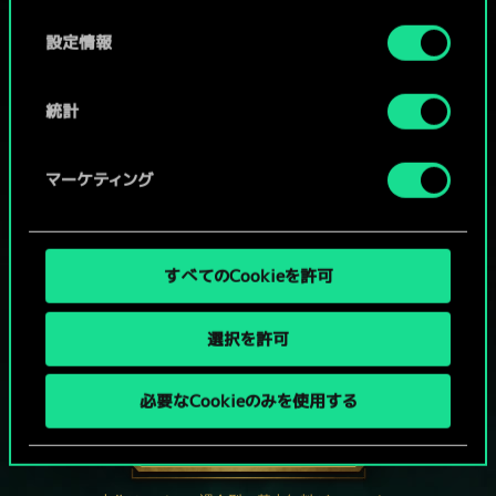
の
選
設定情報
択
統計
マーケティング
すべてのCookieを許可
選択を許可
グウェントでひと勝負といかない
か？
必要なCookieのみを使用する
PCで無料プレイ！