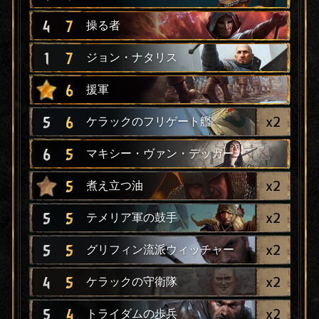
4
7
操る者
1
7
ジョン・ナタリス
6
援軍
x
2
5
6
ケラックのフリゲート艦
6
5
マキシー・ヴァン・デッカー
x
2
5
煮え立つ油
x
2
5
5
テメリア軍の鼓手
x
2
5
5
グリフィン流派ウィッチャー
x
2
4
5
ケラックの守衛隊
x
2
5
4
トライダムの歩兵