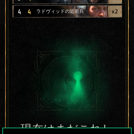
x
2
4
4
ラドヴィッドの近衛兵
現在はまだこれし