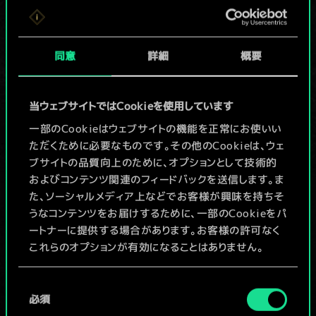
か共有デッキがあ
りませんが、
同意
詳細
概要
続々追加中！
当ウェブサイトではCookieを使用しています
一部のCookieはウェブサイトの機能を正常にお使いい
デッキ名入力＆ガイドを作成
ただくために必要なものです。その他のCookieは、ウェ
ブサイトの品質向上のために、オプションとして技術的
デッキを編集
およびコンテンツ関連のフィードバックを送信します。ま
た、ソーシャルメディア上などでお客様が興味を持ちそ
うなコンテンツをお届けするために、一部のCookieをパ
/
ートナーに提供する場合があります。お客様の許可なく
これらのオプションが有効になることはありません。
コミュニティデッキを閲覧
Cookieの使用およびパフォーマンスの変更点に関する
同
詳細は、下記の「設定」メニューでご確認ください。
必須
意