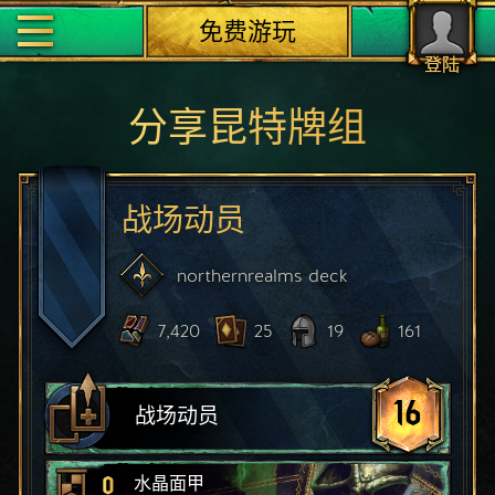
免费游玩
登陆
分享昆特牌组
战场动员
northernrealms
deck
7,420
25
19
161
16
战场动员
0
水晶面甲