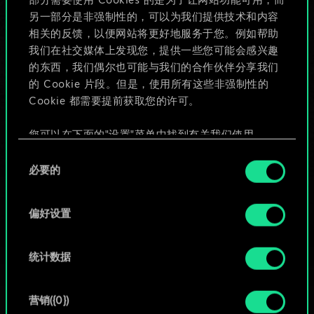
部分需要使用 Cookies 的是为了让网站功能可用，而
给牌组命名并撰写攻略
另一部分是非强制性的，可以为我们提供技术和内容
相关的反馈，以便网站将更好地服务于您。例如帮助
我们在社交媒体上发现您，提供一些您可能会感兴趣
编辑牌组
的东西，我们偶尔也可能与我们的合作伙伴分享我们
的 Cookie 片段。但是，使用所有这些非强制性的
或
Cookie 都需要提前获取您的许可。
您可以在下面的"设置"菜单中找到有关我们使用
浏览社区牌组
Cookie 的所有详细信息，并调整您对 Cookie 的偏
同
好。一旦您了解了其中的内容并准备好继续，请点
必要的
意
击"确定"。
选
择
偏好设置
统计数据
营销({0})