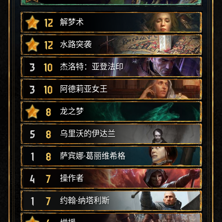
12
解梦术
12
水路突袭
3
10
杰洛特：亚登法印
3
10
阿德莉亚女王
8
龙之梦
5
8
乌里沃的伊达兰
1
8
萨宾娜·葛丽维希格
4
7
操作者
1
7
约翰·纳塔利斯