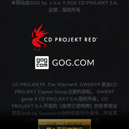
本网站由GOG Sp. z o.o. © 2026 CD PROJEKT S.A.
运营，版权所有
CD PROJEKT®, The Witcher®, GWENT® 是由CD
PROJEKT Capital Group注册的商标。 GWENT
game © CD PROJEKT S.A.版权所有。CD
PROJEKT S.A.开发的《巫师之昆特牌》的世界观设
定在Andrzej Sapkowski创作的系列小说中。所有其
它版权和商标权都属于其各自拥有者。
创建一个新牌组