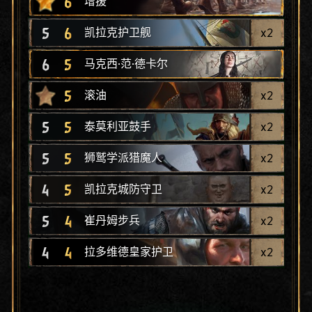
6
增援
5
6
x
2
凯拉克护卫舰
6
5
马克西·范·德卡尔
5
x
2
滚油
5
5
x
2
泰莫利亚鼓手
5
5
x
2
狮鹫学派猎魔人
4
5
x
2
凯拉克城防守卫
5
4
x
2
崔丹姆步兵
4
4
x
2
拉多维德皇家护卫