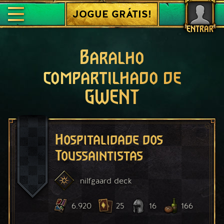
JOGUE GRÁTIS!
ENTRAR
Baralho
compartilhado de
GWENT
Hospitalidade dos
Toussaintistas
nilfgaard
deck
6.920
25
16
166