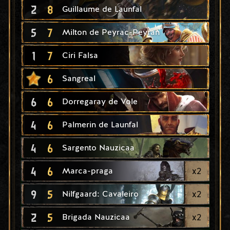
2
8
Guillaume de Launfal
5
7
Milton de Peyrac-Peyran
1
7
Ciri Falsa
6
Sangreal
6
6
Dorregaray de Vole
4
6
Palmerin de Launfal
4
6
Sargento Nauzicaa
4
6
x
2
Marca-praga
9
5
x
2
Nilfgaard: Cavaleiro
2
5
x
2
Brigada Nauzicaa