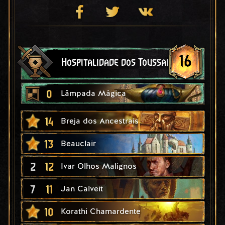
16
Hospitalidade dos Toussaintistas
0
Lâmpada Mágica
14
Breja dos Ancestrais
13
Beauclair
2
12
Ivar Olhos Malignos
7
11
Jan Calveit
10
Korathi Chamardente