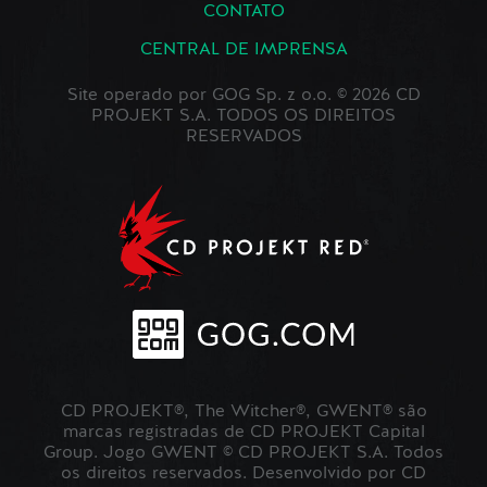
CONTATO
CENTRAL DE IMPRENSA
Site operado por GOG Sp. z o.o. © 2026 CD
PROJEKT S.A. TODOS OS DIREITOS
RESERVADOS
CD PROJEKT®, The Witcher®, GWENT® são
marcas registradas de CD PROJEKT Capital
Group. Jogo GWENT © CD PROJEKT S.A. Todos
os direitos reservados. Desenvolvido por CD