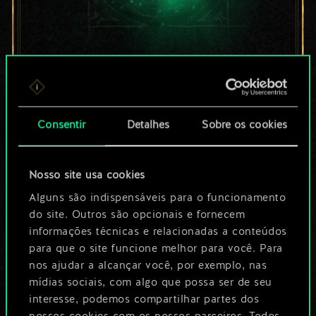
Por enquanto, isto é
apenas um conjunto
Consentir
Detalhes
Sobre os cookies
de cartas
compartilhado.
Nosso site usa cookies
No entanto, dá para
Alguns são indispensáveis para o funcionamento
do site. Outros são opcionais e fornecem
ser muito mais!
informações técnicas e relacionadas a conteúdos
para que o site funcione melhor para você. Para
nos ajudar a alcançar você, por exemplo, nas
Dê um nome para este baralho e crie
mídias sociais, com algo que possa ser de seu
um guia
interesse, podemos compartilhar partes dos