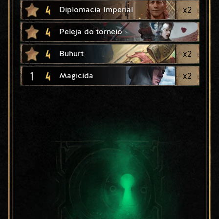
4
x
2
Diplomacia Imperial
4
Peleja do torneio
4
x
2
Buhurt
1
4
x
2
Magicida