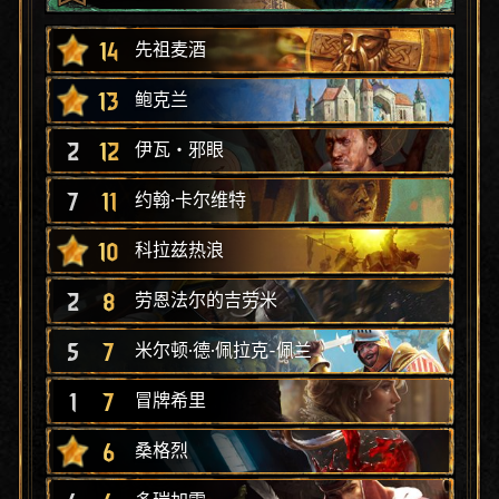
14
先祖麦酒
13
鲍克兰
2
12
伊瓦‧邪眼
7
11
约翰·卡尔维特
10
科拉兹热浪
2
8
劳恩法尔的吉劳米
5
7
米尔顿·德·佩拉克-佩兰
1
7
冒牌希里
6
桑格烈