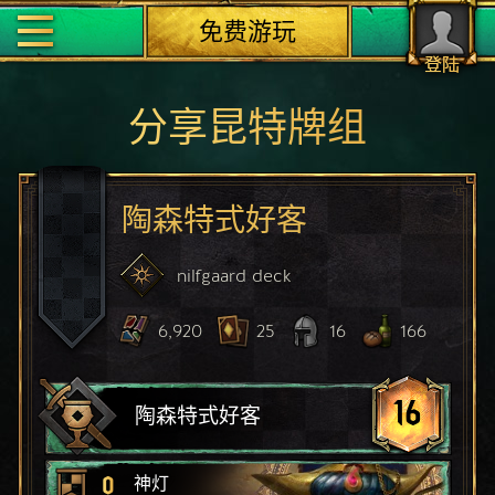
免费游玩
登陆
分享昆特牌组
陶森特式好客
nilfgaard
deck
6,920
25
16
166
16
陶森特式好客
0
神灯