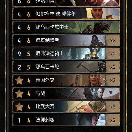
6
6
多瑞加雷
4
6
帕尔梅林·德·郎佛尔
4
6
那乌西卡旅中士
4
6
x
2
瘟疫制造者
9
5
x
2
尼弗迦德骑士
2
5
x
2
那乌西卡旅
4
x
2
帝国外交
4
马战
4
x
2
比武大赛
1
4
x
2
法师刺客