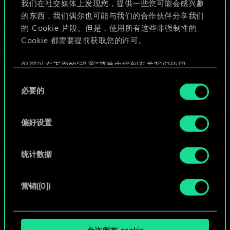
我们在社交媒体上发现您，提供一些您可能会感兴趣
的东西，我们偶尔也可能与我们的合作伙伴分享我们
的 Cookie 片段。但是，使用所有这些非强制性的
给牌组命名并撰写攻略
Cookie 都需要提前获取您的许可。
编辑牌组
您可以在下面的"设置"菜单中找到有关我们使用
Cookie 的所有详细信息，并调整您对 Cookie 的偏
同
好。一旦您了解了其中的内容并准备好继续，请点
必要的
意
或
击"确定"。
选
择
偏好设置
浏览社区牌组
统计数据
营销({0})