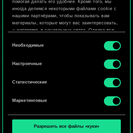
помогая делать его удобнее. Кроме того, мы
Изменить колоду
иногда делимся некоторыми файлами cookie с
нашими партнёрами, чтобы показывать вам
ИЛИ
материалы, которые могут вас заинтересовать,
— например, в социальных сетях. Однако все
опциональные файлы cookie требуют вашего
Просмотреть колоды
Выбор
разрешения.
Необходимые
согласия
Найти подробную информацию о том, как мы
Настроечные
используем ваши файлы cookie, и изменить
связанные с ними параметры можно в меню
«Настройки» ниже.
Статистические
Маркетинговые
Разрешить все файлы «куки»