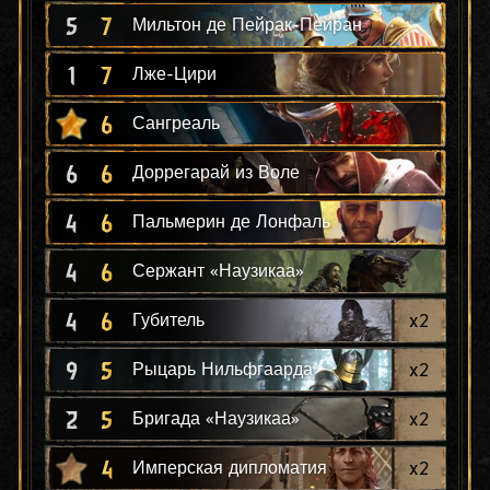
5
7
Мильтон де Пейрак-Пейран
1
7
Лже-Цири
6
Сангреаль
6
6
Доррегарай из Воле
4
6
Пальмерин де Лонфаль
4
6
Сержант «Наузикаа»
4
6
x
2
Губитель
9
5
x
2
Рыцарь Нильфгаарда
2
5
x
2
Бригада «Наузикаа»
4
x
2
Имперская дипломатия