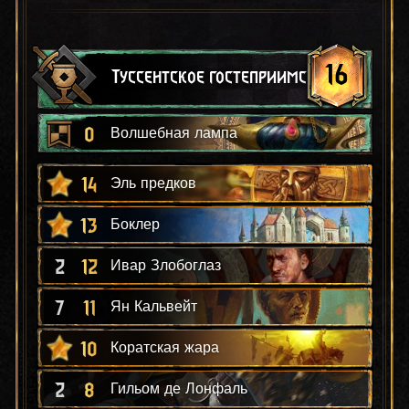
16
Туссентское гостеприимство
0
Волшебная лампа
14
Эль предков
13
Боклер
2
12
Ивар Злобоглаз
7
11
Ян Кальвейт
10
Коратская жара
2
8
Гильом де Лонфаль