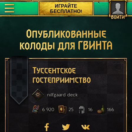
ИГРАЙТЕ
БЕСПЛАТНО!
ВОЙТИ
Опубликованные
колоды для ГВИНТА
Туссентское
гостеприимство
nilfgaard
deck
6 920
25
16
166