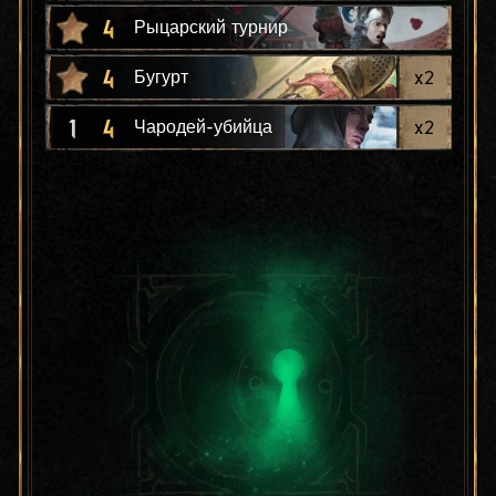
4
Рыцарский турнир
4
x
2
Бугурт
1
4
x
2
Чародей-убийца