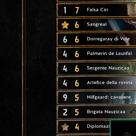
1
7
Falsa Ciri
6
Sangreal
6
6
Dorregaray di Vole
4
6
Palmerin de Launfal
4
6
Sergente Nauzicaa
4
6
Artefice della rovina
9
5
Nilfgaard: cavaliere
2
5
Brigata Nauzicaa
4
Diplomazia imperiale