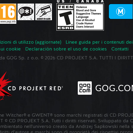
zioni di utilizzo (aggiornate)
Linee guida per i contenuti dei
sui cookie
Declaración sobre el uso de cookies
Contatti
o da GOG Sp. z o.o. © 2026 CD PROJEKT S.A. TUTTI I DIRIT
 Witcher® e GWENT® sono marchi registrati di CD PROJE
 CD PROJEKT S.A. Tutti i diritti riservati. Sviluppato da
entato nell'universo creato da Andrzej Sapkowski nella sua s
 diritti d'autore e marchi sono di proprietà dei rispettivi propri