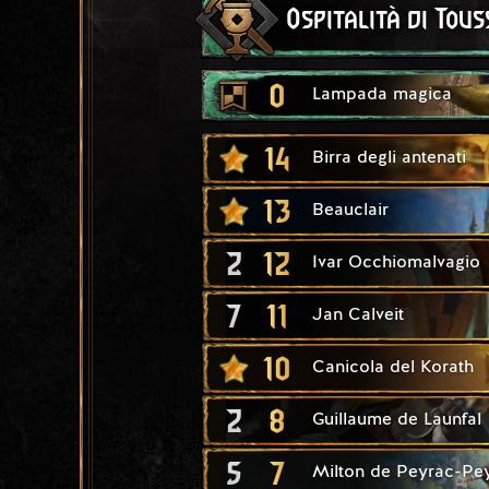
Ospitalità di Tous
0
Lampada magica
14
Birra degli antenati
13
Beauclair
2
12
Ivar Occhiomalvagio
7
11
Jan Calveit
10
Canicola del Korath
2
8
Guillaume de Launfal
5
7
Milton de Peyrac-Pe