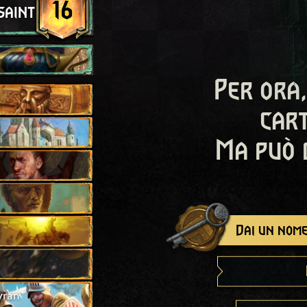
16
saint
Per ora,
cart
Ma può 
Dai un nome
yran