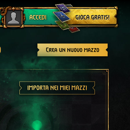
Esci
GIOCA GRATIS!
ACCEDI
o
Crea un nuovo mazzo
IMPORTA NEI MIEI MAZZI