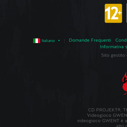
Domande Frequenti
Condi
Italiano
Informativa 
Sito gestit
CD PROJEKT®, The
Videogioco GWENT ©
videogioco GWENT è ambi
altri