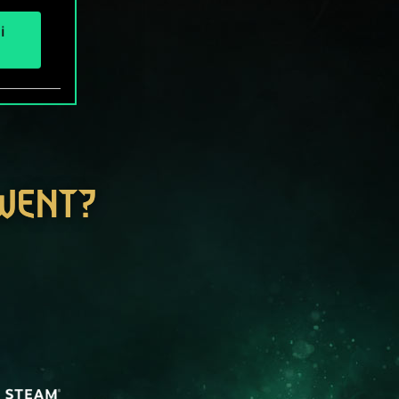
i
GWENT?