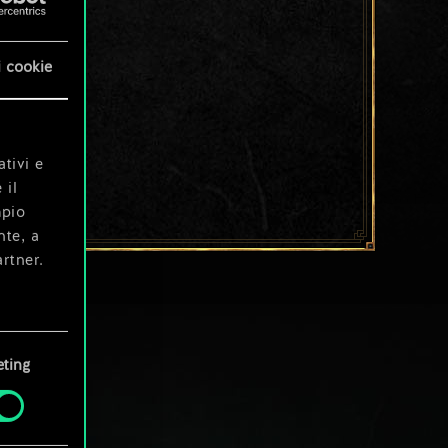
i cookie
ativi e
 il
mpio
nte, a
rtner.
e tue
ting