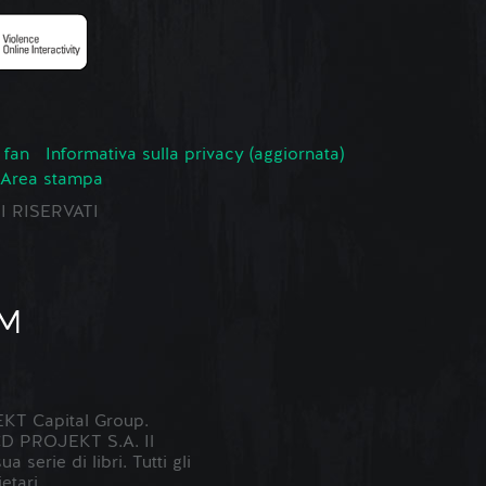
 fan
Informativa sulla privacy (aggiornata)
Area stampa
TI RISERVATI
KT Capital Group.
 CD PROJEKT S.A. Il
erie di libri. Tutti gli
etari.