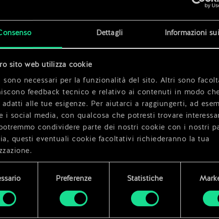
x
2
Consenso
Dettagli
Informazioni su
x
2
tro sito web utilizza cookie
 sono necessari per la funzionalità del sito. Altri sono facolt
niscono feedback tecnico e relativo ai contenuti in modo che
i adatti alle tue esigenze. Per aiutarci a raggiungerti, ad ese
e i social media, con qualcosa che potresti trovare interessa
potremmo condividere parte dei nostri cookie con i nostri pa
ia, questi eventuali cookie facoltativi richiederanno la tua
zzazione.
i dettagli su come utilizziamo i cookie e su come impostare l
ssario
Preferenze
Statistiche
Marke
enze sono disponibili nel menu "Impostazioni" qui sotto.