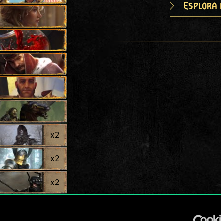
Esplora 
x
2
x
2
x
2
x
2