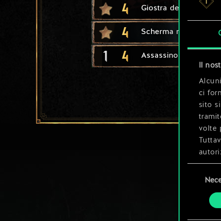
4
Giostra del torneo
4
Scherma medievale
1
4
Assassino mago
Il nos
Alcuni
ci for
sito s
tramit
volte 
Tuttav
autori
Selezione
Tutti 
Nece
del
prefer
consenso