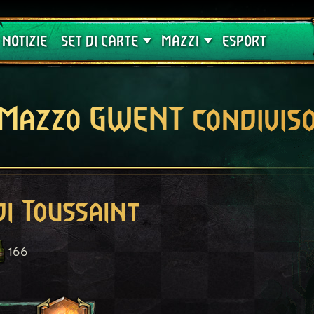
Crimson Curse
Guide
NOTIZIE
SET DI CARTE
MAZZI
ESPORT
Mazzo GWENT condivis
di Toussaint
166