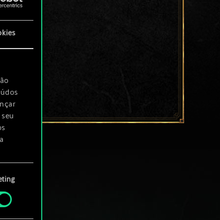
okies
são
eúdos
ançar
 seu
os
a
rá
ting