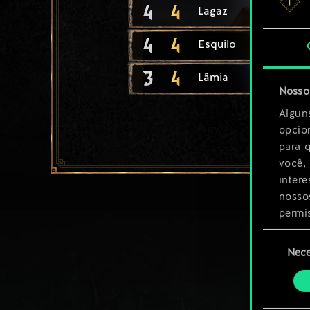
4
4
Lagaz
4
4
Esquilo
3
4
Lâmia
Nosso 
Algun
opcio
para 
você,
inter
nosso
permi
Seleção
Você 
Nece
de
ajust
consenti