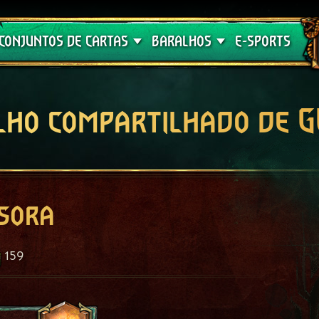
Crimson Curse
Guia de Baralhos
CONJUNTOS DE CARTAS
BARALHOS
E-SPORTS
lho compartilhado de 
sora
159