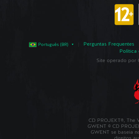
Perguntas Frequentes
Português (BR)
Política
Site operado po
CD PROJEKT®, The W
GWENT © CD PROJEKT 
GWENT se baseia no 
direitos a