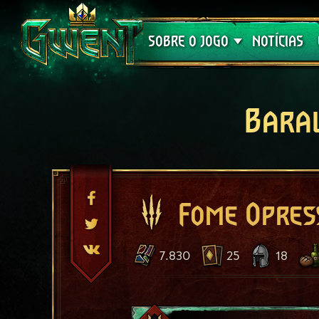
Suporte
SOBRE O JOGO
NOTÍCIAS
Bara
Fome Opres
7.830
25
18