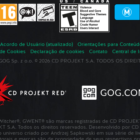
Acordo de Usuário (atualizado)
Orientações para Conteúd
 de Cookies
Declaração de cookies
Contato
Central de 
r GOG Sp. z o.o. © 2026 CD PROJEKT S.A. TODOS OS DIR
itcher®, GWENT® são marcas registradas de CD PROJEKT 
S.A. Todos os direitos reservados. Desenvolvido por CD
universo criado por Andrzej Sapkowski em sua série de liv
utorais e marcas são de propriedade de seus respectivos pro