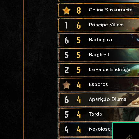
8
Colina Sussurrante
1
6
Príncipe Villem
6
5
Barbegazi
5
5
Barghest
2
5
Larva de Endriúga
4
Esporos
6
4
Aparição Diurna
5
4
Tordo
4
4
Nevoloso