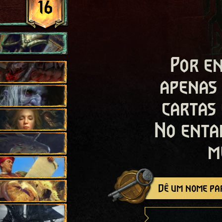
16
Por en
apenas
cartas
No enta
m
Dê um nome par