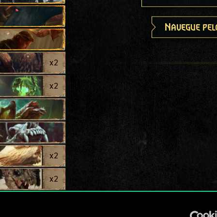
Navegue pel
x
2
x
2
x
2
x
2
x
2