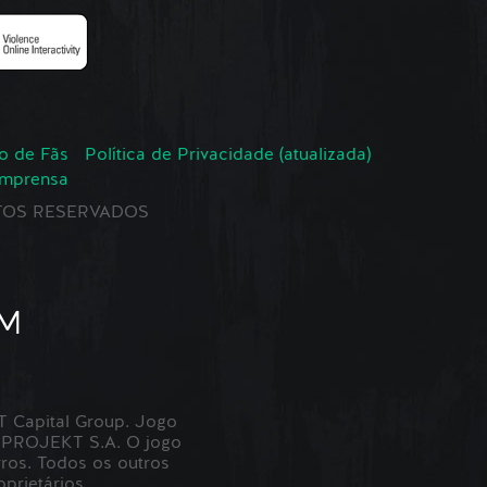
o de Fãs
Política de Privacidade (atualizada)
Imprensa
EITOS RESERVADOS
Capital Group. Jogo
 PROJEKT S.A. O jogo
ros. Todos os outros
prietários.