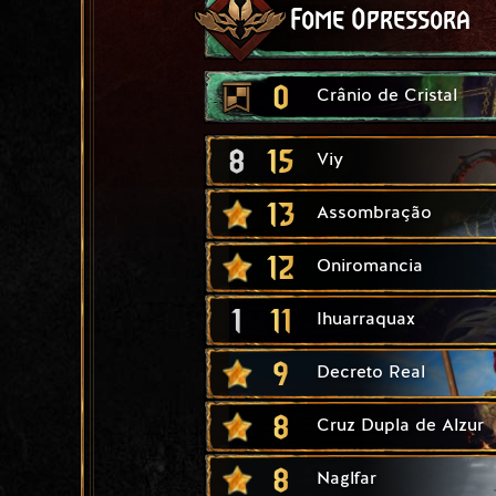
Fome Opressora
0
Crânio de Cristal
8
15
Viy
13
Assombração
12
Oniromancia
1
11
Ihuarraquax
9
Decreto Real
8
Cruz Dupla de Alzur
8
Naglfar