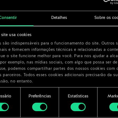
x
2
Consentir
Detalhes
Sobre os co
site usa cookies
s são indispensáveis para o funcionamento do site. Outros 
nais e fornecem informações técnicas e relacionadas a cont
que o site funcione melhor para você. Para nos ajudar a alc
 por exemplo, nas mídias sociais, com algo que possa ser de
esse, podemos compartilhar partes dos nossos cookies com 
s parceiros. Todos esses cookies adicionais precisarão da su
ssão, no entanto.
encontrará todos os detalhes sobre o uso de cookies e pode
ssário
Preferências
Estatísticas
Marke
ar as suas preferências no menu "Configurações" abaixo.
mento