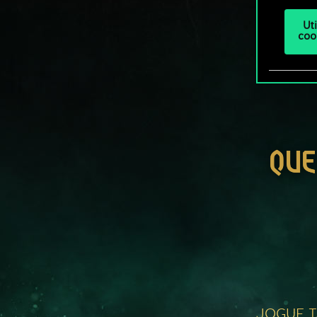
Ut
coo
QUE
JOGUE 