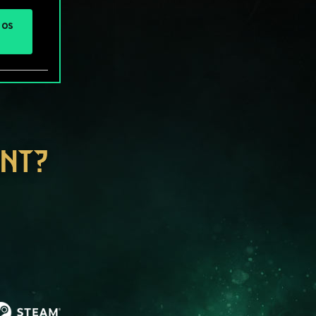
 os
ENT?