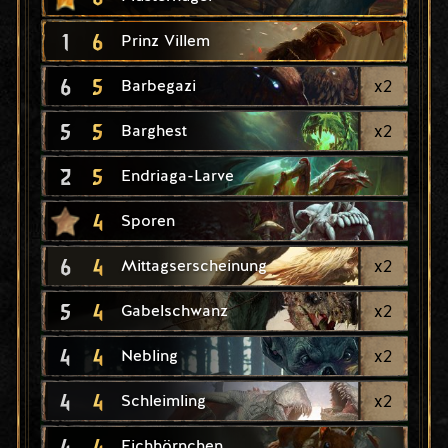
1
6
Prinz Villem
6
5
x
2
Barbegazi
5
5
x
2
Barghest
2
5
Endriaga-Larve
4
Sporen
6
4
x
2
Mittagserscheinung
5
4
x
2
Gabelschwanz
4
4
x
2
Nebling
4
4
x
2
Schleimling
4
4
Eichhörnchen