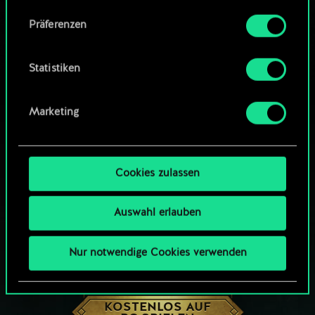
Community-Decks durchsuchen
Alle Details zu unserer Nutzung von Cookies
Präferenzen
findest du unten im Menü „Einstellungen“, wo
du, falls gewünscht, auch alle Einstellungen rund
um das Thema Cookies ändern kannst.
Statistiken
Marketing
Cookies zulassen
Auswahl erlauben
Nur notwendige Cookies verwenden
WIE WÄR’S MIT EINER RUNDE GWENT?
KOSTENLOS AUF