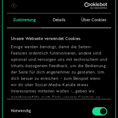
ein geteilter Satz
Karten.
Zustimmung
Details
Über Cookies
Wo es doch so viel
Unsere Webseite verwendet Cookies
mehr sein kann!
Einige werden benötigt, damit die Seiten-
Features ordentlich funktionieren, andere sind
optional und versorgen uns mit technischem und
Deck benennen und Leitfaden
Inhalts-bezogenem Feedback, um die Bedienung
erstellen
der Seite für dich angenehmer zu gestalten. Um
dich besser zu erreichen – zum Beispiel wenn
wir dir über Social-Media-Kanäle etwas
Deck bearbeiten
Interessantes mitteilen wollen –, geben wir
gegebenenfalls auch Teile unserer Cookies an
ODER
unsere Partner weiter. Jeder dieser optionalen
Einwilligungsauswahl
Cookies erfordert allerdings deine Zustimmung.
Notwendig