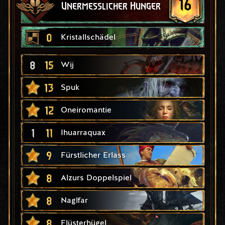
16
Unermesslicher Hunger
0
Kristallschädel
8
15
Wij
13
Spuk
12
Oneiromantie
1
11
Ihuarraquax
9
Fürstlicher Erlass
8
Alzurs Doppelspiel
8
Naglfar
8
Flüsterhügel