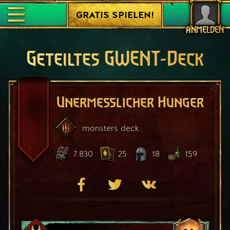
GRATIS SPIELEN!
ANMELDEN
Geteiltes GWENT-Deck
Unermesslicher Hunger
monsters
deck
7.830
25
18
159