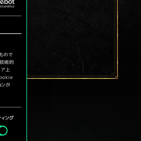
もので
て技術的
ィア上
kie
ョンが
定」メニ
ティング