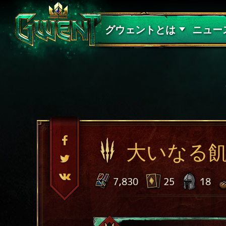
サポート
グウェントとは
ニュー
大いなる
7,830
25
18