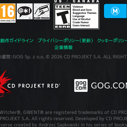
創作ガイドライン
プライバシーポリシー（更新）
クッキーポリシ
企業情報
：GOG Sp. z o.o. © 2026 CD PROJEKT S.A. ALL RIGHT
itcher®, GWENT® are registered trademarks of CD PRO
OJEKT S.A. All rights reserved. Developed by CD PRO
iverse created by Andrzej Sapkowski in his series of books