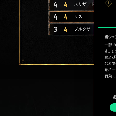
4
4
スリザード
4
4
リス
3
4
ブルクサ
当ウェ
一部の
す。そ
および
などで
をパー
有効に
Coo
同
ューで
意
の
選
択