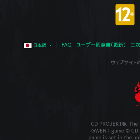
FAQ
ユーザー同意書（更新）
二次
日本語
ウェブサイトの運営
CD PROJEKT®, The W
GWENT game © CD PR
game is set in the un