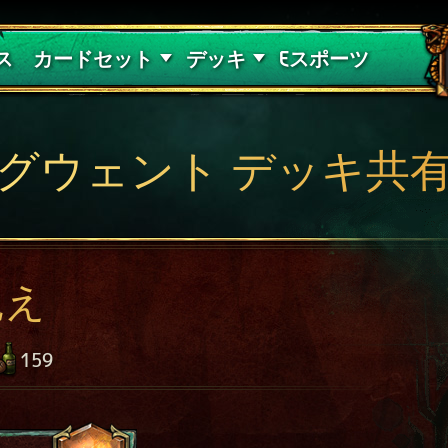
紅き血の呪縛
デッキガイド
ス
カードセット
デッキ
Eスポーツ
グウェント デッキ共
飢え
159