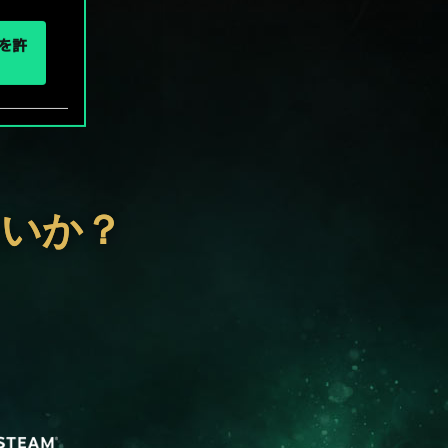
eを許
ないか？