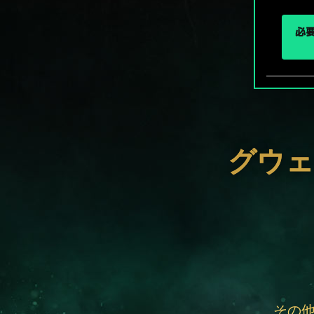
必要
グウェ
その