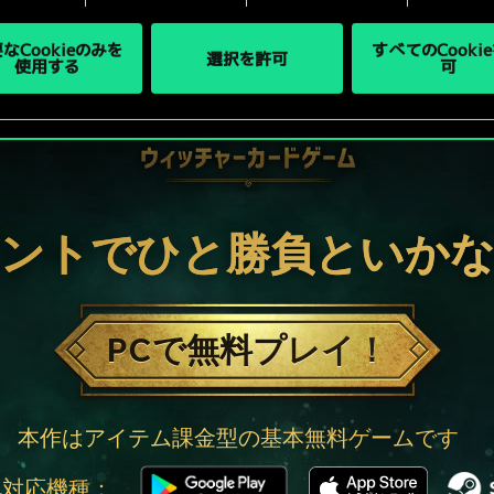
なCookieのみを
すべてのCooki
選択を許可
使用する
可
ントでひと勝負といか
PCで無料プレイ！
本作はアイテム課金型の基本無料ゲームです
他対応機種：