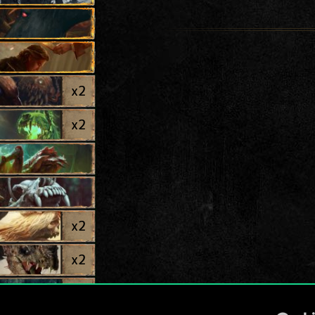
x
2
x
2
x
2
x
2
x
2