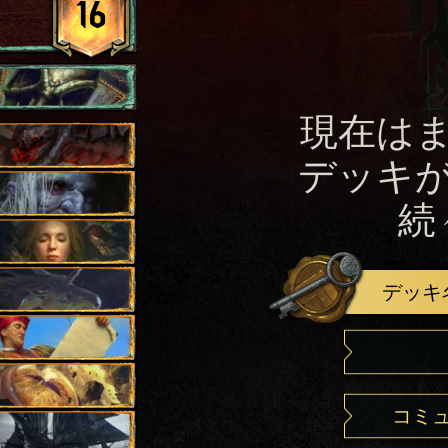
16
現在は
デッキ
続
デッキ
コミ