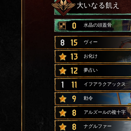
大いなる飢え
0
水晶の頭蓋骨
8
15
ヴィー
13
お化け
12
夢占い
1
11
イフアラクアックス
9
勅令
8
アルズールの複十字
8
ナグルファー