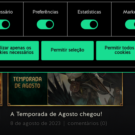
Perguntas Frequentes sobre o
encontrará todos os detalhes sobre o uso de cookies e pode
Conselho de Balanceamento: O que
ssário
Preferências
Estatísticas
Marke
ar as suas preferências no menu "Configurações" abaixo.
é? Como usá-lo?
mento
24 de outubro de 2023
comentários (0)
ilizar apenas os
Permitir todos
Permitir seleção
kies necessários
cookies
A Temporada de Agosto chegou!
8 de agosto de 2023
comentários (0)