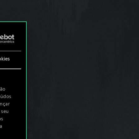
okies
são
eúdos
ançar
 seu
os
a