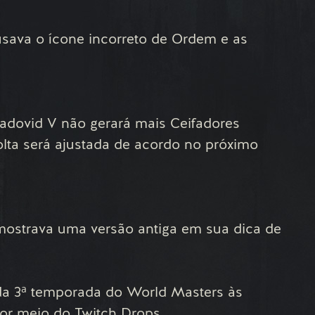
sava o ícone incorreto de Ordem e as
Radovid V não gerará mais Ceifadores
olta será ajustada de acordo no próximo
mostrava uma versão antiga em sua dica de
a 3ª temporada do World Masters às
or meio do Twitch Drops.