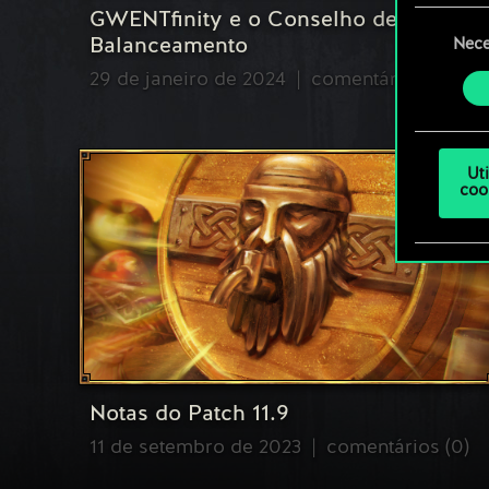
GWENTfinity e o Conselho de
Seleção
Você 
Balanceamento
Nece
de
ajust
consenti
29 de janeiro de 2024
comentários (0)
Ut
coo
Notas do Patch 11.9
11 de setembro de 2023
comentários (0)