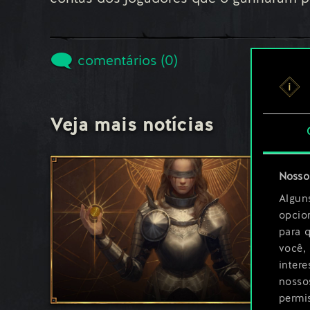
comentários (0)
Veja mais notícias
Nosso 
Algun
opcio
para 
você,
inter
nosso
permi