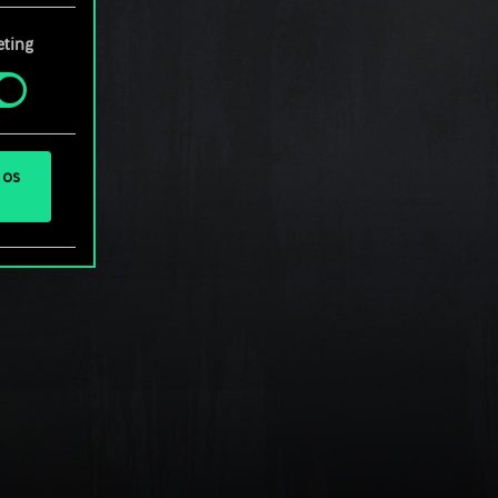
rá
ting
 os