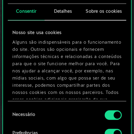
aprovada.
Consentir
Detalhes
Sobre os cookies
8. É possível alterar uma carta em mais de
Nosso site usa cookies
uma chave?
Alguns são indispensáveis para o funcionamento
Não. Para garantir que nada seja amortecido
do site. Outros são opcionais e fornecem
ou intensificado demais, só é possível alterar
informações técnicas e relacionadas a conteúdos
para que o site funcione melhor para você. Para
cada carta em apenas uma chave — a que
nos ajudar a alcançar você, por exemplo, nas
recebeu mais votos. Em caso de empate, a
mídias sociais, com algo que possa ser de seu
prioridade dos votos (número de votos de
interesse, podemos compartilhar partes dos
maior valor) servirá como critério de
nossos cookies com os nossos parceiros. Todos
esses cookies adicionais precisarão da sua
desempate. No entanto, se a carta obtiver
permissão, no entanto.
Seleção
igual número de votos em cada valor, por
Necessário
de
chave, os resultados se anularão.
Você encontrará todos os detalhes sobre o uso
consentimento
de cookies e poderá ajustar as suas preferências
Preferências