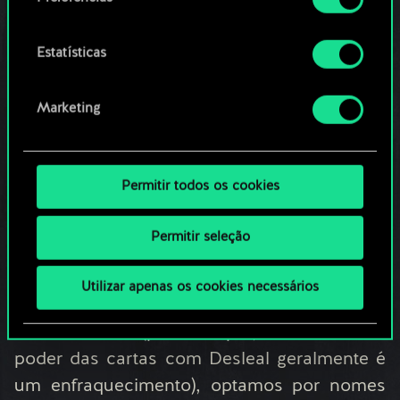
no menu "Configurações" abaixo.
9. Posso votar em menos de doze cartas?
Estatísticas
Sim. Embora não seja possível votar em
mais de doze cartas, não haverá um mínimo
Marketing
definido.
Permitir todos os cookies
10. Quero enfraquecer/fortalecer uma
habilidade de líder. Em que chave devo
Permitir seleção
colocá-la?
Como nem sempre fica claro se uma
Utilizar apenas os cookies necessários
alteração é um enfraquecimento ou um
fortalecimento (por exemplo, o aumento de
poder das cartas com Desleal geralmente é
um enfraquecimento), optamos por nomes