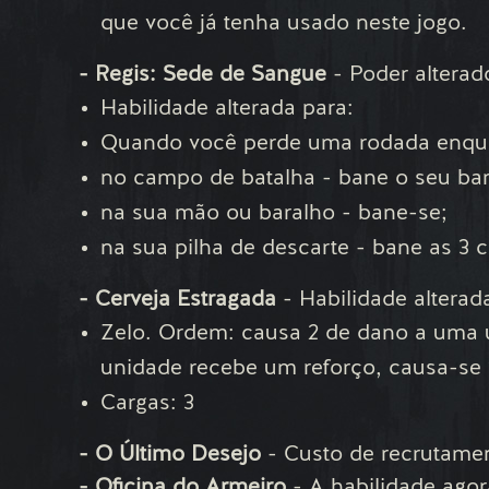
que você já tenha usado neste jogo.
- Regis: Sede de Sangue
- Poder alterad
Habilidade alterada para:
Quando você perde uma rodada enquan
no campo de batalha - bane o seu bar
na sua mão ou baralho - bane-se;
na sua pilha de descarte - bane as 3 
- Cerveja Estragada
- Habilidade alterad
Zelo. Ordem: causa 2 de dano a uma 
unidade recebe um reforço, causa-se 
Cargas: 3
- O Último Desejo
- Custo de recrutamen
- Oficina do Armeiro
- A habilidade ago