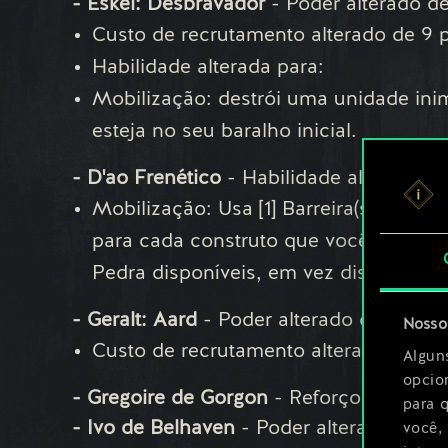
- Eskel: Desbravador
- Poder alterado de
Custo de recrutamento alterado de 9 p
Habilidade alterada para:
Mobilização: destrói uma unidade ini
esteja no seu baralho inicial.
- D'ao Frenético
- Habilidade alterada pa
Mobilização: Usa [1] Barreira(s) de P
para cada construto que você já tenha
Pedra disponíveis, em vez disso, move 
- Geralt: Aard
- Poder alterado de 3 para
Nosso 
Custo de recrutamento alterado de 10 
Algun
opcio
- Gregoire de Gorgon
- Reforço de Golpe
para 
- Ivo de Belhaven
- Poder alterado de 5 p
você,