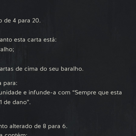
o de 4 para 20.
to esta carta está:
alho;
cartas de cima do seu baralho.
a para:
unidade e infunde-a com “Sempre que esta
1 de dano”.
to alterado de 8 para 6.
ra contém: