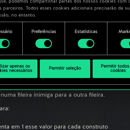
esse, podemos compartilhar partes dos nossos cookies com 
s parceiros. Todos esses cookies adicionais precisarão da su
ta este valor para cada carta jogada nesta
ssão, no entanto.
encontrará todos os detalhes sobre o uso de cookies e pode
ssário
Preferências
Estatísticas
Marke
terada para:
ar as suas preferências no menu "Configurações" abaixo.
mento
iliência.
ilizar apenas os
Permitir todos
Permitir seleção
kies necessários
cookies
ara 8.
ma fileira inimiga para a outra fileira.
ara:
enta em 1 esse valor para cada construto