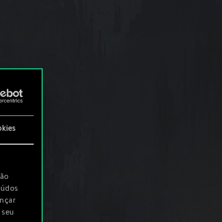
okies
são
eúdos
ançar
 seu