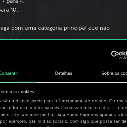
 7 para 4.
ara 10.
miga com uma categoria principal que não
ra:
edra do seu baralho. Aumenta em 1 esse valor
 usado neste jogo. Se não há Barreiras de
Consentir
Detalhes
Sobre os co
uma unidade inimiga para a outra fileira.
 4.
site usa cookies
para 9.
s são indispensáveis para o funcionamento do site. Outros 
nais e fornecem informações técnicas e relacionadas a cont
 Fatal alterado de 5 para 8.
que o site funcione melhor para você. Para nos ajudar a alc
ara 1.
 por exemplo, nas mídias sociais, com algo que possa ser de