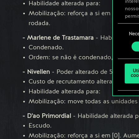
inter
Habilidade alterada para:
nosso
Mobilização: reforça a si em 0. Aumen
permi
rodada.
Seleção
Você 
Nece
de
- Marlene de Trastamara
- Habilidade al
ajust
consenti
Condenado.
Ordem: se não é condenado, ganha res
Ut
- Nivellen
- Poder alterado de 5 para 8.
coo
Custo de recrutamento alterado de 6 p
Habilidade alterada para:
Mobilização: move todas as unidades nu
- D'ao Primordial
- Habilidade alterada p
Escudo.
Mobilização: reforça a si em [0]. Aum