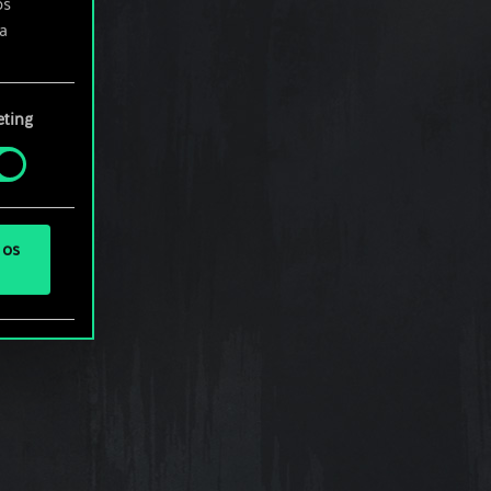
os
a
rá
ting
 os