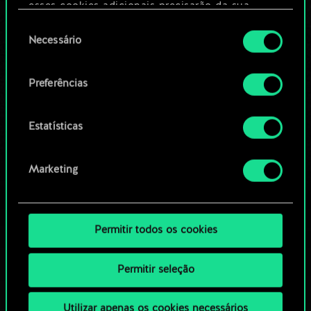
Editar baralho
esses cookies adicionais precisarão da sua
permissão, no entanto.
Seleção
Necessário
OU
de
Você encontrará todos os detalhes sobre o uso
consentimento
de cookies e poderá ajustar as suas preferências
Preferências
Navegue pelos baralhos da
no menu "Configurações" abaixo.
comunidade
Estatísticas
Marketing
Permitir todos os cookies
Permitir seleção
Utilizar apenas os cookies necessários