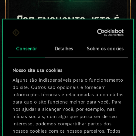
Por enquanto, isto é
apenas um conjunto
de cartas
Consentir
Detalhes
Sobre os cookies
compartilhado.
Nosso site usa cookies
No entanto, dá para
Alguns são indispensáveis para o funcionamento
ser muito mais!
do site. Outros são opcionais e fornecem
informações técnicas e relacionadas a conteúdos
para que o site funcione melhor para você. Para
Dê um nome para este baralho e crie
nos ajudar a alcançar você, por exemplo, nas
mídias sociais, com algo que possa ser de seu
um guia
interesse, podemos compartilhar partes dos
nossos cookies com os nossos parceiros. Todos