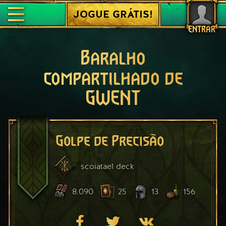
JOGUE GRÁTIS!
ENTRAR
Baralho
compartilhado de
GWENT
Golpe de Precisão
scoiatael
deck
8.090
25
13
156