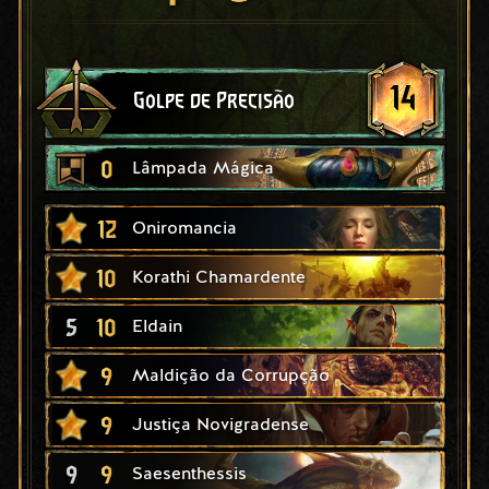
14
Golpe de Precisão
0
Lâmpada Mágica
12
Oniromancia
10
Korathi Chamardente
5
10
Eldain
9
Maldição da Corrupção
9
Justiça Novigradense
9
9
Saesenthessis