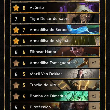
8
Acônito
7
8
Tigre Dente-de-sabre
7
Armadilha de Serpente
6
Armadilha de Alçapão
6
6
Éibhear Hattori
6
x
2
Armadilha Esmagadora
6
5
Maxii Van Dekkar
5
Trovão de Alzur
4
x
2
Bomba de Dimerítio
4
4
x
2
Pirotécnico