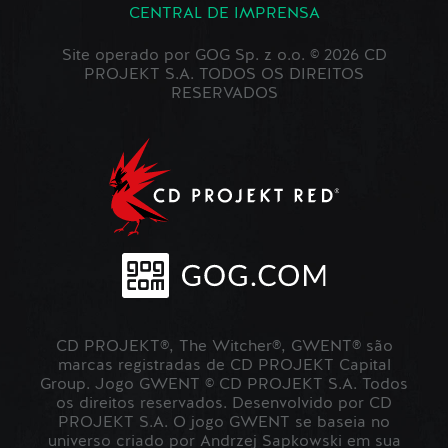
CENTRAL DE IMPRENSA
Site operado por GOG Sp. z o.o. © 2026 CD
PROJEKT S.A. TODOS OS DIREITOS
RESERVADOS
CD PROJEKT®, The Witcher®, GWENT® são
marcas registradas de CD PROJEKT Capital
Group. Jogo GWENT © CD PROJEKT S.A. Todos
os direitos reservados. Desenvolvido por CD
PROJEKT S.A. O jogo GWENT se baseia no
universo criado por Andrzej Sapkowski em sua