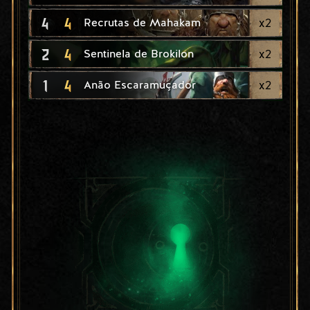
4
4
x
2
Recrutas de Mahakam
2
4
x
2
Sentinela de Brokilon
1
4
x
2
Anão Escaramuçador