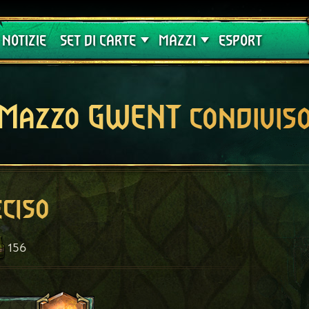
Crimson Curse
Guide
NOTIZIE
SET DI CARTE
MAZZI
ESPORT
Mazzo GWENT condivis
ciso
156