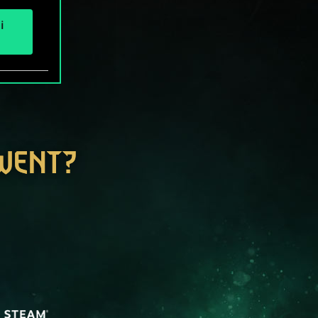
i
GWENT?