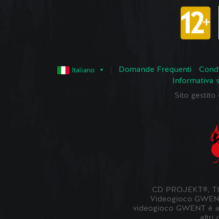
Domande Frequenti
Condi
Italiano
Informativa 
Sito gestit
CD PROJEKT®, The
Videogioco GWENT ©
videogioco GWENT è ambi
altri