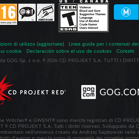
zioni di utilizzo (aggiornate)
Linee guida per i contenuti dei
sui cookie
Declaración sobre el uso de cookies
Contatti
o da GOG Sp. z o.o. © 2026 CD PROJEKT S.A. TUTTI I DIRIT
 Witcher® e GWENT® sono marchi registrati di CD PROJE
 CD PROJEKT S.A. Tutti i diritti riservati. Sviluppato da
entato nell'universo creato da Andrzej Sapkowski nella sua s
 diritti d'autore e marchi sono di proprietà dei rispettivi propri