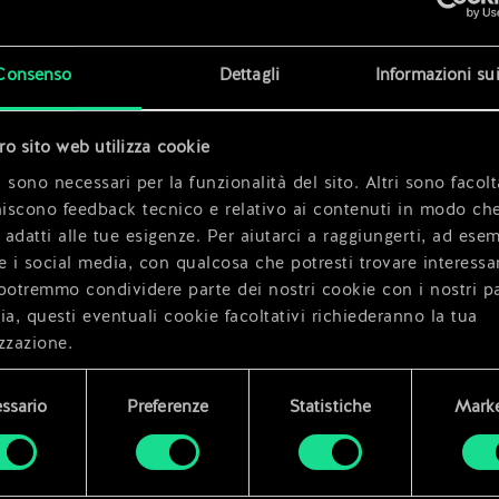
m
x
2
x
2
Consenso
Dettagli
Informazioni su
x
2
tro sito web utilizza cookie
 sono necessari per la funzionalità del sito. Altri sono facolt
niscono feedback tecnico e relativo ai contenuti in modo che
i adatti alle tue esigenze. Per aiutarci a raggiungerti, ad ese
e i social media, con qualcosa che potresti trovare interessa
potremmo condividere parte dei nostri cookie con i nostri pa
ia, questi eventuali cookie facoltativi richiederanno la tua
zzazione.
i dettagli su come utilizziamo i cookie e su come impostare l
ssario
Preferenze
Statistiche
Marke
enze sono disponibili nel menu "Impostazioni" qui sotto.