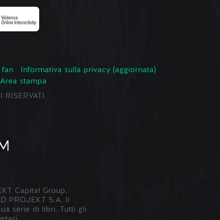
 fan
Informativa sulla privacy (aggiornata)
Area stampa
TI RISERVATI
KT Capital Group.
 CD PROJEKT S.A. Il
erie di libri. Tutti gli
etari.