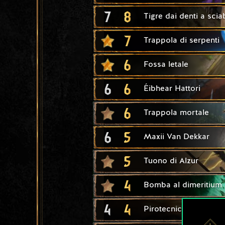
7
8
Tigre dai denti a scia
7
Trappola di serpenti
6
Fossa letale
6
6
Éibhear Hattori
6
Trappola mortale
6
5
Maxii Van Dekkar
5
Tuono di Alzur
4
Bomba al dimeritium
4
4
Pirotecnico