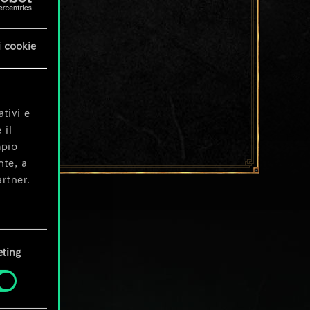
i cookie
ativi e
 il
mpio
nte, a
rtner.
e tue
ting