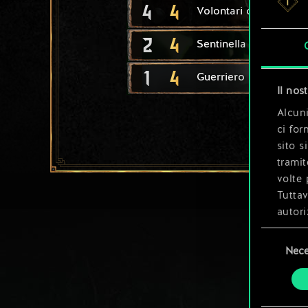
4
4
Volontari di Mahaka
2
4
Sentinella Brokilon
1
4
Guerriero nanico
Il nos
Alcuni
ci for
sito s
tramit
volte 
Tuttav
autori
Selezione
Tutti 
Nece
del
prefer
consenso