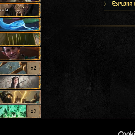
Esplora 
bola
x
2
x
2
x
2