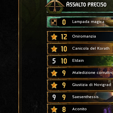
Assalto preciso
0
Lampada magica
12
Oniromanzia
10
Canicola del Korath
5
10
Eldain
9
Maledizione corruttiv
9
Giustizia di Novigrad
9
9
Saesenthessis
8
Aconito