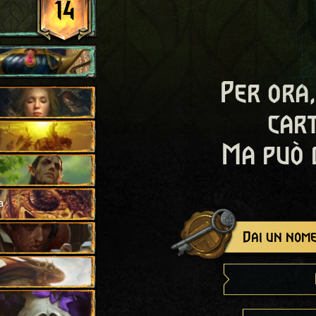
14
Per ora,
cart
Ma può 
a
Dai un nome