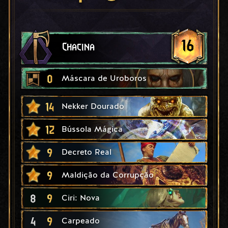
16
Chacina
0
Máscara de Uroboros
14
Nekker Dourado
12
Bússola Mágica
9
Decreto Real
9
Maldição da Corrupção
8
9
Ciri: Nova
4
9
Carpeado