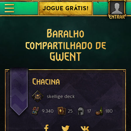
JOGUE GRÁTIS!
ENTRAR
Baralho
compartilhado de
GWENT
Chacina
skellige
deck
9.340
25
17
180