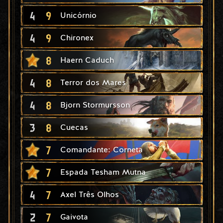
4
9
Unicórnio
4
9
Chironex
8
Haern Caduch
4
8
Terror dos Mares
4
8
Bjorn Stormursson
3
8
Cuecas
7
Comandante: Corneta
7
Espada Tesham Mutna
4
7
Axel Três Olhos
2
7
Gaivota