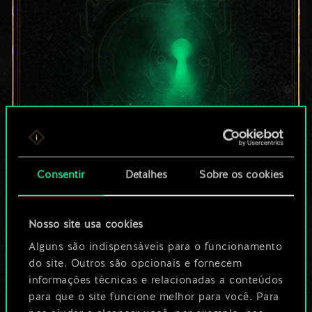
Por enquanto, isto é
Consentir
Detalhes
Sobre os cookies
apenas um conjunto
Nosso site usa cookies
de cartas
Alguns são indispensáveis para o funcionamento
compartilhado.
do site. Outros são opcionais e fornecem
informações técnicas e relacionadas a conteúdos
No entanto, dá para
para que o site funcione melhor para você. Para