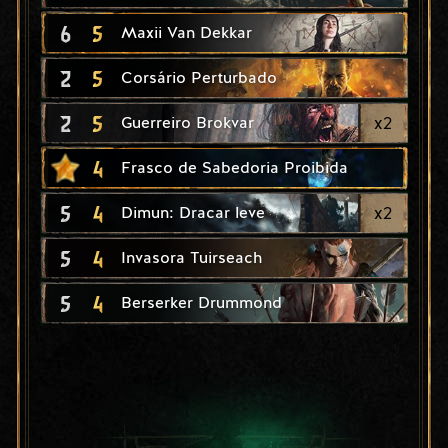
6
5
Maxii Van Dekkar
2
5
Corsário Perturbado
2
5
x
2
Guerreiro Brokvar
4
Frasco de Sabedoria Proibida
5
4
x
2
Dimun: Dracar leve
5
4
Invasora Tuirseach
5
4
Berserker Drummond