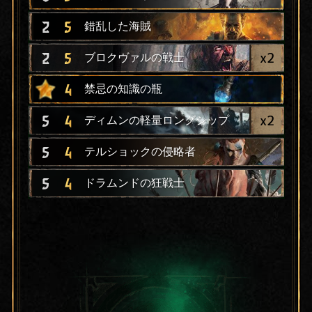
2
5
錯乱した海賊
x
2
2
5
ブロクヴァルの戦士
4
禁忌の知識の瓶
x
2
5
4
ディムンの軽量ロングシップ
5
4
テルショックの侵略者
5
4
ドラムンドの狂戦士