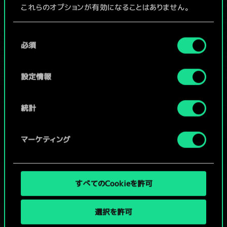
これらのオプションが有効になることはありません。
デッキを編集
Cookieの使用およびパフォーマンスの変更点に関する
同
詳細は、下記の「設定」メニューでご確認ください。
/
必須
意
の
選
設定情報
コミュニティデッキを閲覧
択
統計
マーケティング
すべてのCookieを許可
選択を許可