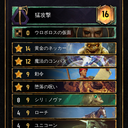
16
猛攻撃
0
ウロボロスの仮面
14
黄金のネッカー
12
魔法のコンパス
9
勅令
9
堕落の呪い
8
9
シリ：ノヴァ
4
9
ローチ
4
9
ユニコーン