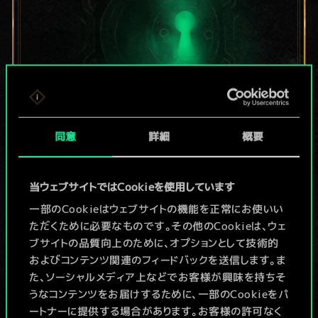
同意
詳細
概要
現在はまだこれし
か共有デッキがあ
当ウェブサイトではCookieを使用しています
りませんが、
一部のCookieはウェブサイトの機能を正常にお使いい
ただくために必要なものです。その他のCookieは、ウェ
続々追加中！
ブサイトの品質向上のために、オプションとして技術的
およびコンテンツ関連のフィードバックを送信します。ま
た、ソーシャルメディア上などでお客様が興味を持ちそ
うなコンテンツをお届けするために、一部のCookieをパ
デッキ名入力＆ガイドを作成
ートナーに提供する場合があります。お客様の許可なく