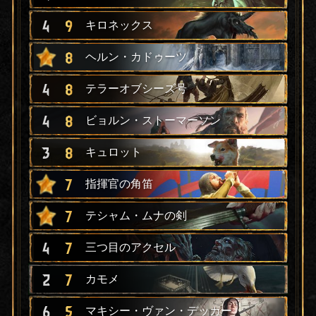
4
9
キロネックス
8
ヘルン・カドゥーツ
4
8
テラーオブシーズ号
4
8
ビョルン・ストーマーソン
3
8
キュロット
7
指揮官の角笛
7
テシャム・ムナの剣
4
7
三つ目のアクセル
2
7
カモメ
6
5
マキシー・ヴァン・デッカー