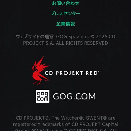
お問い合わせ
プレスセンター
企業情報
ウェブサイトの運営：GOG Sp. z o.o. © 2026 CD
PROJEKT S.A. ALL RIGHTS RESERVED
CD PROJEKT®, The Witcher®, GWENT® are
registered trademarks of CD PROJEKT Capital
Group. GWENT game © CD PROJEKT S.A. All