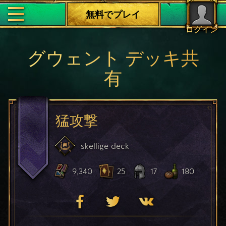
無料でプレイ
ログイン
グウェント デッキ共
有
猛攻撃
skellige
deck
9,340
25
17
180