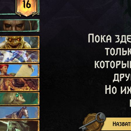
16
Пока зд
толь
которы
дру
л
Но и
Назват