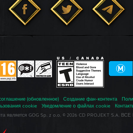
соглашение (обновленное)
Создание фан-контента
Поли
ьзования cookie
Уведомление о файлах cookie
Контакт
йта является GOG Sp. z o.o. © 2026 CD PROJEKT S.A. В