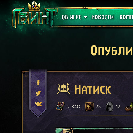
Поддержка
Алое
ОБ ИГРЕ
НОВОСТИ
КОМП
Опубли
Натиск
9 340
25
17