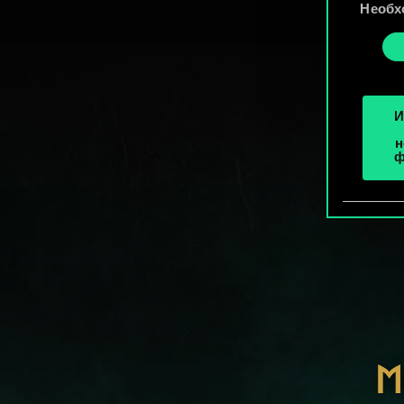
Найти
Необх
согласия
cooki
«Наст
И
н
ф
М