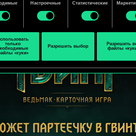
 подробную информацию о том, как мы используем ваши 
одимые
Настроечные
Статистические
Маркети
e, и изменить связанные с ними параметры можно в меню
ройки» ниже.
спользовать
только
Разрешить в
Разрешить выбор
еобходимые
файлы «кук
айлы «куки»
ОЖЕТ ПАРТЕЕЧКУ В ГВИН