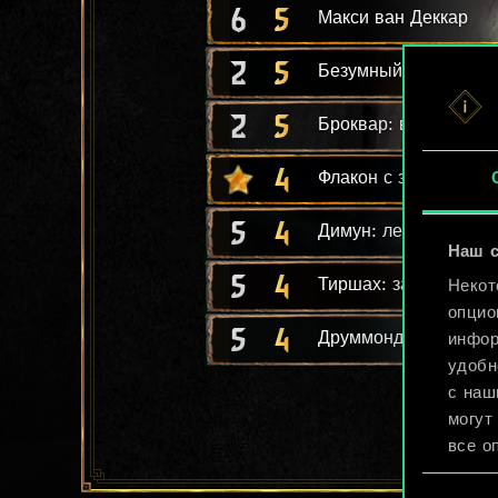
6
5
Макси ван Деккар
2
5
Безумный пират
2
5
Броквар: воин
4
Флакон с запретным 
5
4
Димун: легкий дракк
Наш с
5
4
Тиршах: захватчица
Некот
опцио
5
4
Друммонд: берсерк
инфор
удобн
с наш
могут
все о
Выбор