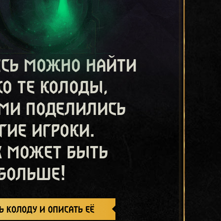
есь можно найти
ко те колоды,
ми поделились
гие игроки.
х может быть
больше!
ь колоду и описать её