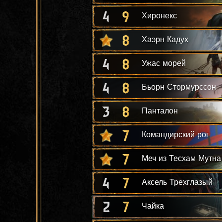
4
9
Хиронекс
8
Хаэрн Кадух
4
8
Ужас морей
4
8
Бьорн Стормурссон
3
8
Панталон
7
Командирский рог
7
Меч из Тесхам Мутна
4
7
Аксель Трехглазый
2
7
Чайка