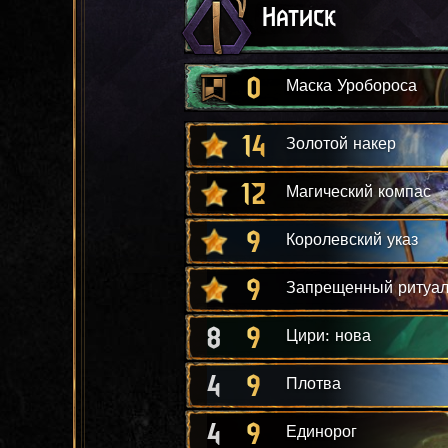
Натиск
0
Маска Уробороса
14
Золотой накер
12
Магический компас
9
Королевский указ
9
Запрещенный ритуа
8
9
Цири: нова
4
9
Плотва
4
9
Единорог