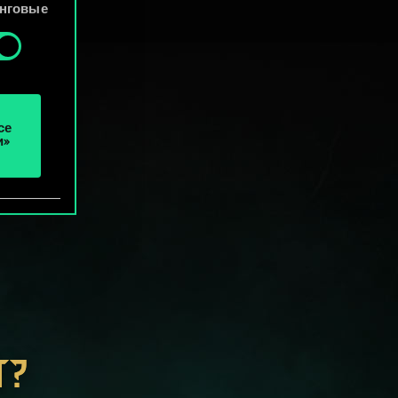
файлы
нговые
се
и»
Т?