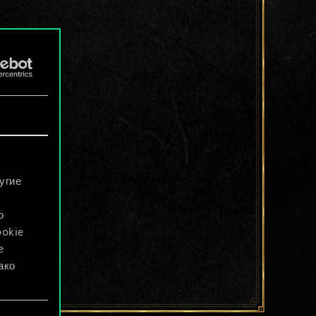
угие
о
ookie
е
ако