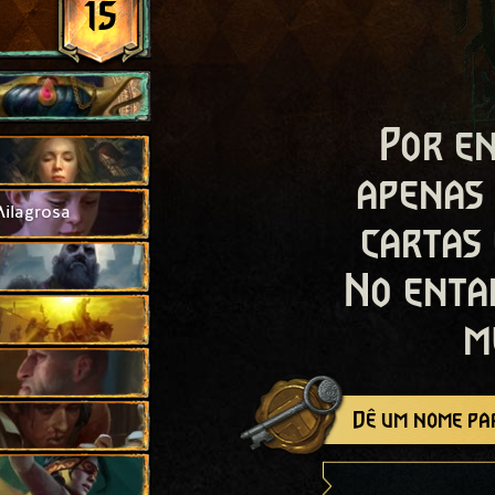
15
Por en
apenas
ilagrosa
cartas
No enta
m
Dê um nome par