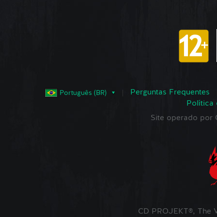
Perguntas Frequentes
Português (BR)
Política
Site operado po
CD PROJEKT®, The W