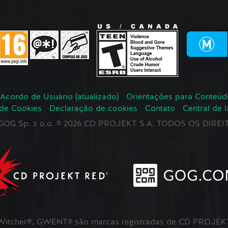
Acordo de Usuário (atualizado)
Orientações para Conteúd
 de Cookies
Declaração de cookies
Contato
Central de 
r GOG Sp. z o.o. © 2026 CD PROJEKT S.A. TODOS OS DIR
itcher®, GWENT® são marcas registradas de CD PROJEKT 