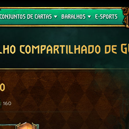
Crimson Curse
Guia de Baralhos
CONJUNTOS DE CARTAS
BARALHOS
E-SPORTS
lho compartilhado de 
o
160