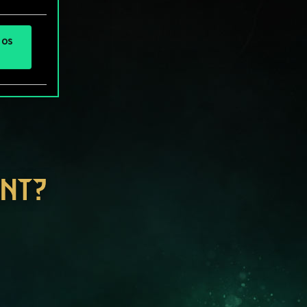
 os
ENT?