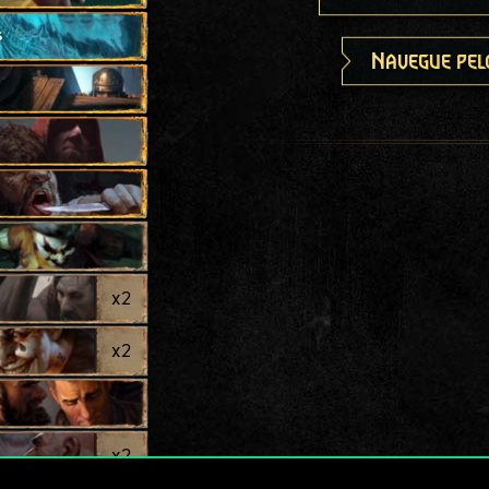
s
Navegue pel
x
2
x
2
x
2