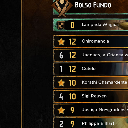
Bolso Fundo
0
Lâmpada Mágica
12
Oniromancia
6
12
Jacques, a Criança M
1
12
Cutelo
10
Korathi Chamardente
4
10
Sigi Reuven
9
Justiça Novigradense
2
9
Philippa Eilhart