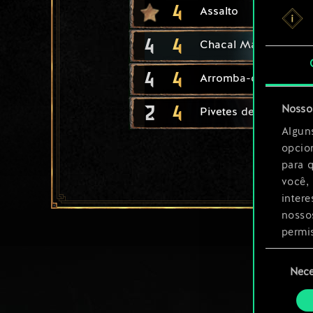
4
Assalto
4
4
Chacal Marinho
4
4
Arromba-cofres Anan
2
4
Nosso 
Pivetes de Rua
Algun
opcio
para 
você,
inter
nosso
permi
Seleção
Você 
Nece
de
ajust
consenti