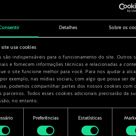
x
2
Consentir
Detalhes
Sobre os co
ico
x
2
site usa cookies
s são indispensáveis para o funcionamento do site. Outros 
nais e fornecem informações técnicas e relacionadas a cont
que o site funcione melhor para você. Para nos ajudar a alc
 por exemplo, nas mídias sociais, com algo que possa ser de
esse, podemos compartilhar partes dos nossos cookies com 
s parceiros. Todos esses cookies adicionais precisarão da su
ssão, no entanto.
encontrará todos os detalhes sobre o uso de cookies e pode
ssário
Preferências
Estatísticas
Marke
ar as suas preferências no menu "Configurações" abaixo.
mento