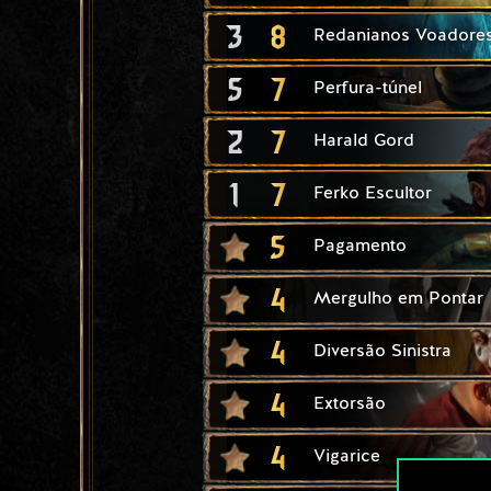
3
8
Redanianos Voadore
5
7
Perfura-túnel
2
7
Harald Gord
1
7
Ferko Escultor
5
Pagamento
4
Mergulho em Pontar
4
Diversão Sinistra
4
Extorsão
4
Vigarice