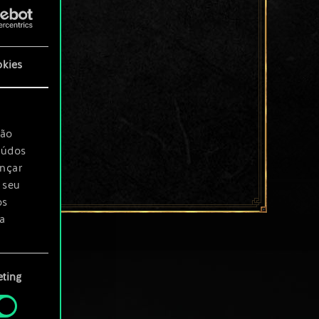
okies
são
eúdos
ançar
 seu
os
a
rá
ting