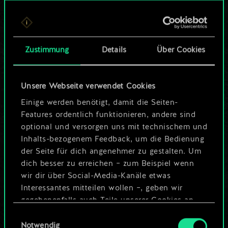
Bis jetzt ist dies nur
ein geteilter Satz
Zustimmung
Details
Über Cookies
Karten.
Wo es doch so viel
Unsere Webseite verwendet Cookies
mehr sein kann!
Einige werden benötigt, damit die Seiten-
Features ordentlich funktionieren, andere sind
optional und versorgen uns mit technischem und
Inhalts-bezogenem Feedback, um die Bedienung
Deck benennen und Leitfaden
der Seite für dich angenehmer zu gestalten. Um
erstellen
dich besser zu erreichen – zum Beispiel wenn
wir dir über Social-Media-Kanäle etwas
Interessantes mitteilen wollen –, geben wir
Deck bearbeiten
gegebenenfalls auch Teile unserer Cookies an
unsere Partner weiter. Jeder dieser optionalen
Einwilligungsauswahl
ODER
Cookies erfordert allerdings deine Zustimmung.
Notwendig