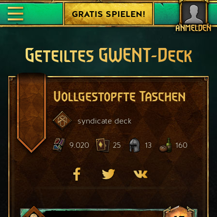
GRATIS SPIELEN!
ANMELDEN
Geteiltes GWENT-Deck
Vollgestopfte Taschen
syndicate
deck
9.020
25
13
160