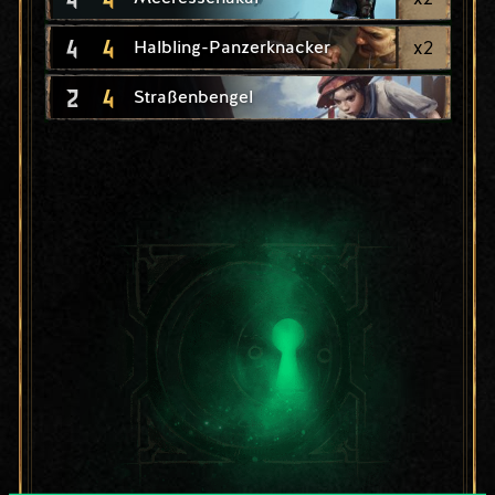
4
4
x
2
Halbling-Panzerknacker
2
4
Straßenbengel