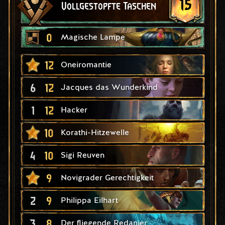
15
Vollgestopfte Taschen
0
Magische Lampe
12
Oneiromantie
6
12
Jacques das Wunderkind
1
12
Hacker
10
Korathi-Hitzewelle
4
10
Sigi Reuven
9
Novigrader Gerechtigkeit
2
9
Philippa Eilhart
3
8
Der fliegende Redanier