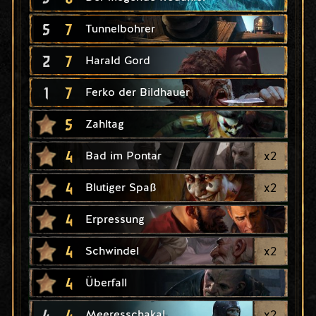
5
7
Tunnelbohrer
2
7
Harald Gord
1
7
Ferko der Bildhauer
5
Zahltag
4
x
2
Bad im Pontar
4
x
2
Blutiger Spaß
4
Erpressung
4
x
2
Schwindel
4
Überfall
4
4
x
2
Meeresschakal