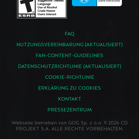
FAQ
NUTZUNGSVEREINBARUNG (AKTUALISIERT)
FAN-CONTENT-GUIDELINES
DATENSCHUTZRICHTLINIE (AKTUALISIERT)
COOKIE-RICHTLINIE
ERKLÄRUNG ZU COOKIES
KONTAKT
PRESSEZENTRUM
Webseite betrieben von GOG Sp. z o.o. © 2026 CD
PROJEKT S.A. ALLE RECHTE VORBEHALTEN.