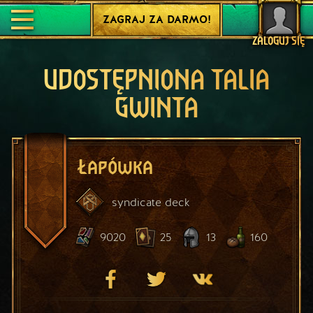
ZAGRAJ ZA DARMO!
ZALOGUJ SIĘ
UDOSTĘPNIONA TALIA
GWINTA
Łapówka
syndicate
deck
9020
25
13
160