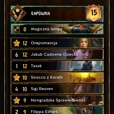
15
Łapówka
0
Magiczna lampa
12
Onejromancja
6
12
Jakub Cudowne Dziecko
1
12
Tasak
10
Sirocco z Korath
4
10
Sigi Reuven
9
Novigradzka Sprawiedliwość
2
9
Filippa Eilhart