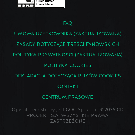
FAQ
UMOWA UŻYTKOWNIKA (ZAKTUALIZOWANA)
ZASADY DOTYCZĄCE TREŚCI FANOWSKICH
POLITYKA PRYWATNOŚCI (ZAKTUALIZOWANA)
POLITYKA COOKIES
DEKLARACJA DOTYCZĄCA PLIKÓW COOKIES
KONTAKT
CENTRUM PRASOWE
Operatorem strony jest GOG Sp. z o.o. © 2026 CD
PROJEKT S.A. WSZYSTKIE PRAWA
ZASTRZEŻONE