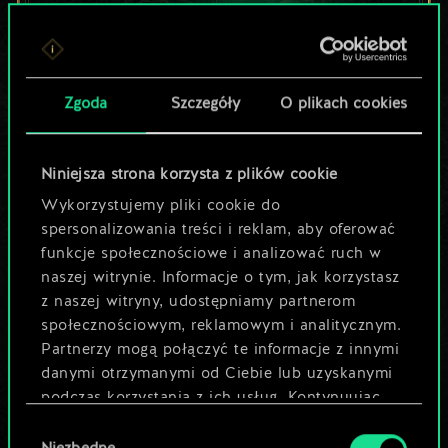
Lubisz grać tą talią?
Zgoda
Szczegóły
O plikach cookies
Pomóż społeczności
odkryć jej
Niniejsza strona korzysta z plików cookie
potencjał!
Wykorzystujemy pliki cookie do
spersonalizowania treści i reklam, aby oferować
funkcje społecznościowe i analizować ruch w
Nazwij talię i opisz swoją strategię
naszej witrynie. Informacje o tym, jak korzystasz
z naszej witryny, udostępniamy partnerom
społecznościowym, reklamowym i analitycznym.
Edytuj talię
Partnerzy mogą połączyć te informacje z innymi
danymi otrzymanymi od Ciebie lub uzyskanymi
LUB
podczas korzystania z ich usług. Kontynuując
korzystanie z naszej witryny, zgadasz się na
Wybór
używanie plików cookie.