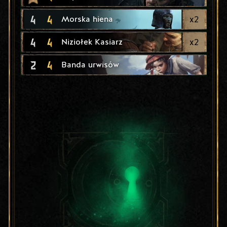
4
4
x
2
Morska hiena
4
4
x
2
Niziołek Kasiarz
2
4
Banda urwisów