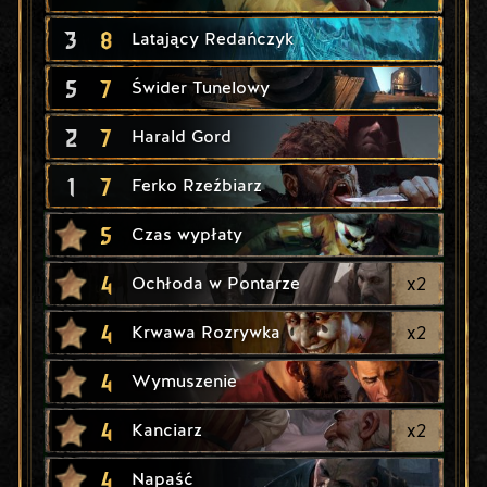
3
8
Latający Redańczyk
5
7
Świder Tunelowy
2
7
Harald Gord
1
7
Ferko Rzeźbiarz
5
Czas wypłaty
4
x
2
Ochłoda w Pontarze
4
x
2
Krwawa Rozrywka
4
Wymuszenie
4
x
2
Kanciarz
4
Napaść