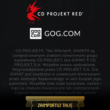
CD PROJEKT®, The Witcher®, GWINT® są
zarejestrowanymi znakami towarowymi grupy
kapitałowej CD PROJEKT. Gra GWINT © CD
PROJEKT S.A. Wszelkie prawa zastrzeżone.
Wyprodukowane przez CD PROJEKT S.A. Gra
GWINT jest osadzona w uniwersum stworzonym
przez Andrzeja Sapkowskiego w serii książek jego
autorstwa. Wszelkie inne znaki towarowe, nazwy i
logo są znakami towarowymi lub zastrzeżonymi
znakami towarowymi należącymi do swoich
prawowitych właścicieli.
Stwórz nowy poradnik
ZAIMPORTUJ TALIĘ