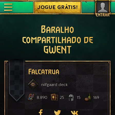
JOGUE GRÁTIS!
ENTRAR
Baralho
compartilhado de
GWENT
Falcatrua
nilfgaard
deck
8.890
25
15
169