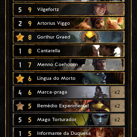
5
9
Vilgefortz
2
9
Artorius Viggo
8
Gorthur Gvaed
1
8
Cantarella
1
7
Menno Coehoorn
6
Língua do Morto
4
6
x
2
Marca-praga
5
x
2
Remédio Experimental
5
5
x
2
Mago Torturador
1
5
Informante da Duquesa