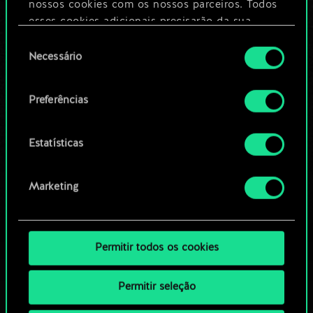
nossos cookies com os nossos parceiros. Todos
esses cookies adicionais precisarão da sua
Editar baralho
permissão, no entanto.
Seleção
Necessário
de
Você encontrará todos os detalhes sobre o uso
OU
consentimento
de cookies e poderá ajustar as suas preferências
Preferências
no menu "Configurações" abaixo.
Navegue pelos baralhos da
comunidade
Estatísticas
Marketing
Permitir todos os cookies
Permitir seleção