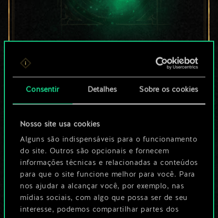
Por enquanto, isto é
apenas um conjunto
Consentir
Detalhes
Sobre os cookies
de cartas
compartilhado.
Nosso site usa cookies
No entanto, dá para
Alguns são indispensáveis para o funcionamento
do site. Outros são opcionais e fornecem
ser muito mais!
informações técnicas e relacionadas a conteúdos
para que o site funcione melhor para você. Para
nos ajudar a alcançar você, por exemplo, nas
Dê um nome para este baralho e crie
mídias sociais, com algo que possa ser de seu
interesse, podemos compartilhar partes dos
um guia