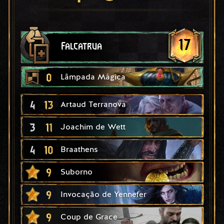
17
Falcatrua
0
Lâmpada Mágica
4
13
Artaud Terranova
3
11
Joachim de Wett
4
10
Braathens
9
Suborno
9
Invocação de Yennefer
9
Coup de Grace