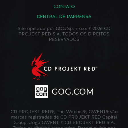
CONTATO
CENTRAL DE IMPRENSA
Site operado por GOG Sp. z o.o. © 2026 CD
PROJEKT RED S.A. TODOS OS DIREITOS
RESERVADOS
CD PROJEKT RED®, The Witcher®, GWENT® são
marcas registradas de CD PROJEKT RED Capital
Group. Jogo GWENT © CD PROJEKT RED S.A.