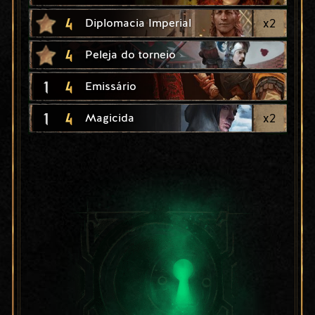
4
x
2
Diplomacia Imperial
4
Peleja do torneio
1
4
Emissário
1
4
x
2
Magicida