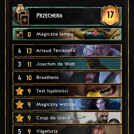
17
Przechera
0
Magiczna lampa
4
13
Artaud Terranova
3
11
Joachim de Wett
4
10
Braathens
9
Test lojalności
9
Magiczny wstrząs
9
Coup de Grace
5
9
Vilgefortz