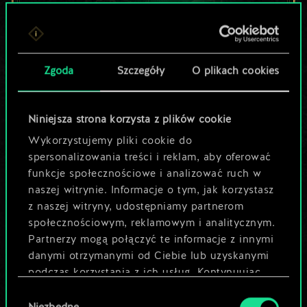
Lubisz grać tą talią?
Zgoda
Szczegóły
O plikach cookies
Pomóż społeczności
odkryć jej
Niniejsza strona korzysta z plików cookie
potencjał!
Wykorzystujemy pliki cookie do
spersonalizowania treści i reklam, aby oferować
funkcje społecznościowe i analizować ruch w
Nazwij talię i opisz swoją strategię
naszej witrynie. Informacje o tym, jak korzystasz
z naszej witryny, udostępniamy partnerom
społecznościowym, reklamowym i analitycznym.
Edytuj talię
Partnerzy mogą połączyć te informacje z innymi
danymi otrzymanymi od Ciebie lub uzyskanymi
LUB
podczas korzystania z ich usług. Kontynuując
korzystanie z naszej witryny, zgadasz się na
Wybór
używanie plików cookie.