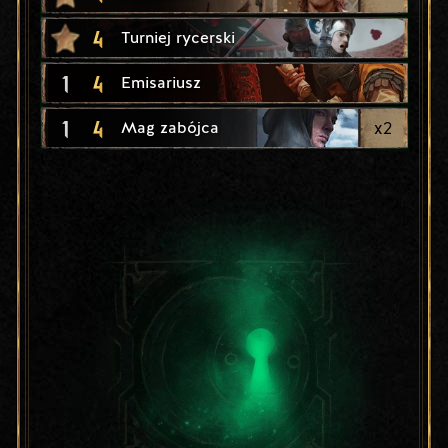
4
Turniej rycerski
1
4
Emisariusz
1
4
x
2
Mag zabójca