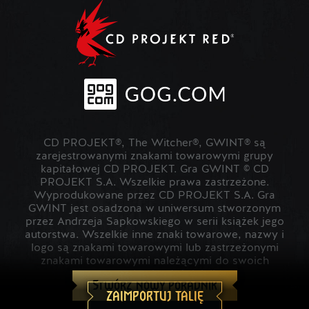
CD PROJEKT®, The Witcher®, GWINT® są
zarejestrowanymi znakami towarowymi grupy
kapitałowej CD PROJEKT. Gra GWINT © CD
PROJEKT S.A. Wszelkie prawa zastrzeżone.
Wyprodukowane przez CD PROJEKT S.A. Gra
GWINT jest osadzona w uniwersum stworzonym
przez Andrzeja Sapkowskiego w serii książek jego
autorstwa. Wszelkie inne znaki towarowe, nazwy i
logo są znakami towarowymi lub zastrzeżonymi
znakami towarowymi należącymi do swoich
prawowitych właścicieli.
Stwórz nowy poradnik
ZAIMPORTUJ TALIĘ