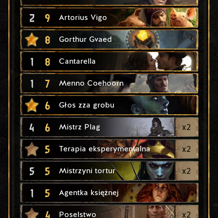
2
9
Artorius Vigo
8
Gorthur Gvaed
1
8
Cantarella
1
7
Menno Coehoorn
6
Głos zza grobu
4
6
x
2
Mistrz Plag
5
x
2
Terapia eksperymentalna
5
5
x
2
Mistrzyni tortur
1
5
Agentka księżnej
4
x
2
Poselstwo