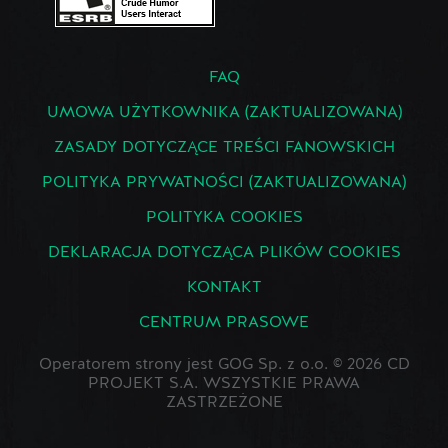
FAQ
UMOWA UŻYTKOWNIKA (ZAKTUALIZOWANA)
ZASADY DOTYCZĄCE TREŚCI FANOWSKICH
POLITYKA PRYWATNOŚCI (ZAKTUALIZOWANA)
POLITYKA COOKIES
DEKLARACJA DOTYCZĄCA PLIKÓW COOKIES
KONTAKT
CENTRUM PRASOWE
Operatorem strony jest GOG Sp. z o.o. © 2026 CD
PROJEKT S.A. WSZYSTKIE PRAWA
ZASTRZEŻONE