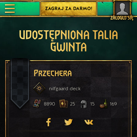
ZAGRAJ ZA DARMO!
ZALOGUJ SIĘ
UDOSTĘPNIONA TALIA
GWINTA
Przechera
nilfgaard
deck
8890
25
15
169