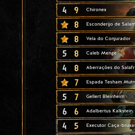
4
9
Chironex
8
Esconderijo de Sala
8
Vela do Conjurador
5
8
Caleb Menge
4
8
Aberrações do Salafr
7
Espada Tesham Mut
5
7
Gellert Bleinheim
6
6
Adalbertus Kalkstein
4
5
Executor Caça-bruxa