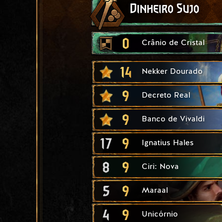
Dinheiro Sujo
0
Crânio de Cristal
14
Nekker Dourado
9
Decreto Real
9
Banco de Vivaldi
17
9
Ignatius Hales
8
9
Ciri: Nova
5
9
Maraal
4
9
Unicórnio