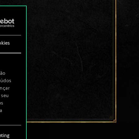
okies
são
eúdos
ançar
 seu
os
a
rá
ting