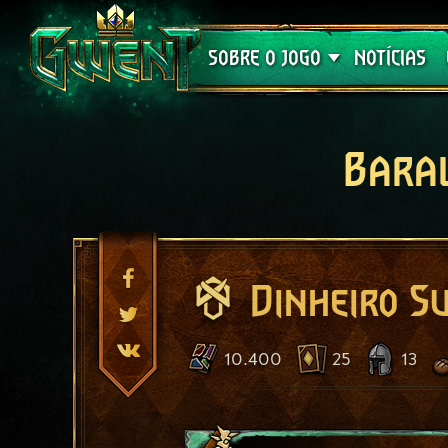
Suporte
SOBRE O JOGO
NOTÍCIAS
Bara
Dinheiro S
10.400
25
13