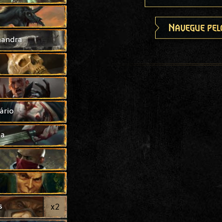
Navegue pel
mandra
ário
na
s
x
2