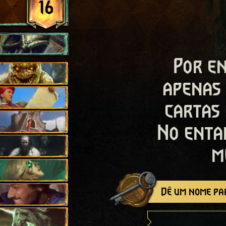
16
Por en
apenas
cartas
No enta
m
Dê um nome par