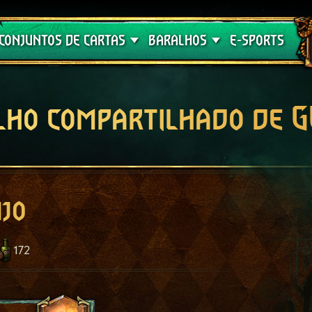
Crimson Curse
Guia de Baralhos
CONJUNTOS DE CARTAS
BARALHOS
E-SPORTS
lho compartilhado de 
ujo
172