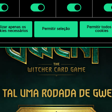
ar as suas preferências no menu "Configurações" abaixo.
mento
ilizar apenas os
Permitir todos
Permitir seleção
kies necessários
cookies
 TAL UMA RODADA DE GW