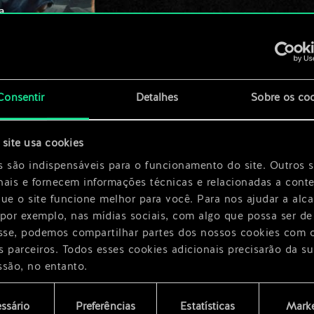
a
x
2
Consentir
Detalhes
Sobre os co
cer
site usa cookies
x
2
s são indispensáveis para o funcionamento do site. Outros 
h
nais e fornecem informações técnicas e relacionadas a cont
que o site funcione melhor para você. Para nos ajudar a alc
 por exemplo, nas mídias sociais, com algo que possa ser de
esse, podemos compartilhar partes dos nossos cookies com 
s parceiros. Todos esses cookies adicionais precisarão da su
ssão, no entanto.
encontrará todos os detalhes sobre o uso de cookies e pode
ssário
Preferências
Estatísticas
Marke