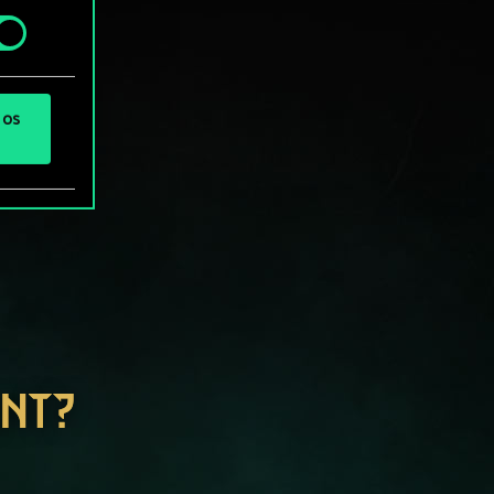
 os
ENT?