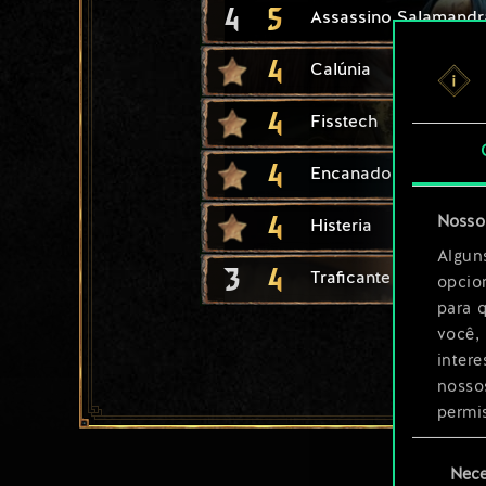
4
5
Assassino Salamandr
4
Calúnia
4
Fisstech
4
Encanador do Anoite
4
Nosso 
Histeria
Algun
3
4
Traficante de Fisstec
opcio
para 
você,
inter
nosso
permi
Seleção
Você 
Nece
de