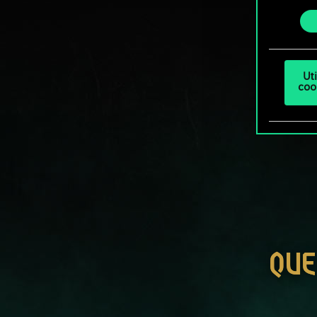
ajust
consenti
Ut
coo
QUE