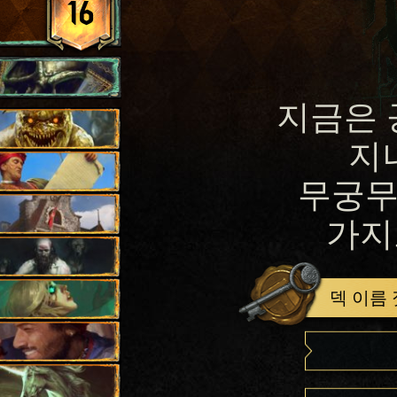
16
지금은 
지
무궁무
가지
덱 이름