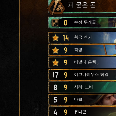
피 묻은 돈
0
수정 두개골
14
황금 넥커
9
칙령
9
비발디 은행
17
9
이그나티우스 헤일
8
9
시리: 노바
5
9
마랄
4
9
유니콘