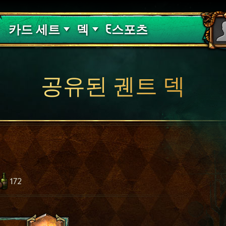
핏빛 저주
덱 가이드
카드 세트
덱
E스포츠
공유된 궨트 덱
172