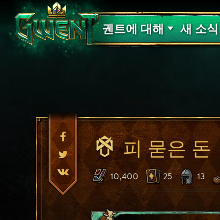
고객 지원
궨트에 대해
새 소식
피 묻은 돈
10,400
25
13