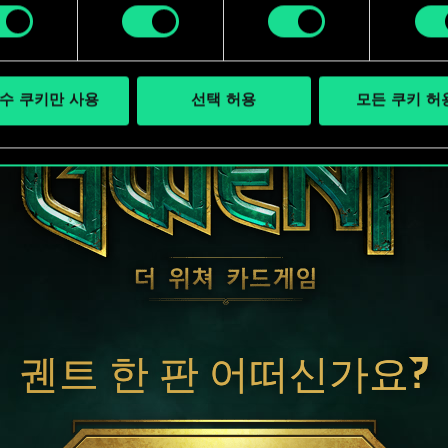
수 쿠키만 사용
선택 허용
모든 쿠키 허
궨트 한 판 어떠신가요?