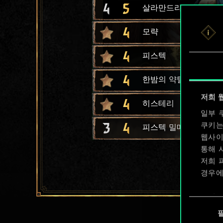
4
5
살라만드라 암살자
4
모략
4
피스텍
4
한밤의 약탈
저희 
4
히스테리
일부 
3
4
쿠키는
피스텍 밀매상
웹사이
통해 
저희 
경우에
쿠키 
동
확인할
의