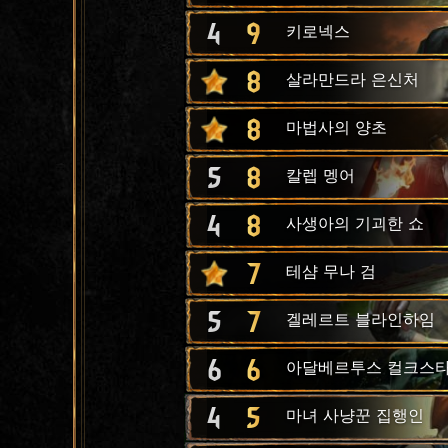
4
9
키로넥스
8
살라만드라 은신처
8
마법사의 양초
5
8
칼렙 멩어
4
8
사생아의 기괴한 쇼
7
테샴 무나 검
5
7
겔레르트 블라인하임
6
6
아달베르투스 컬크스
4
5
마녀 사냥꾼 집행인