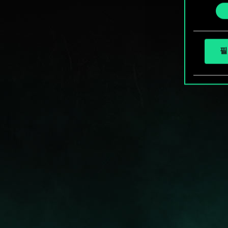
선
택
필