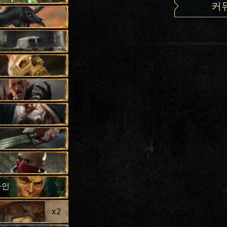
커
타인
x
2