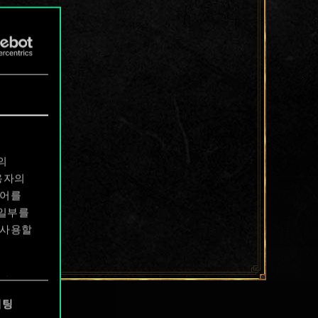
의
용자의
디어를
 일부를
 사용할
에서
케팅