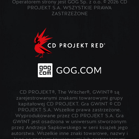
Operatorem strony jest GOG Sp. z o.o. © 2026 CD
PROJEKT S.A. WSZYSTKIE PRAWA
ZASTRZEŻONE
CD PROJEKT®, The Witcher®, GWINT® są
zarejestrowanymi znakami towarowymi grupy
kapitałowej CD PROJEKT. Gra GWINT © CD
PROJEKT S.A. Wszelkie prawa zastrzeżone.
Wyprodukowane przez CD PROJEKT S.A. Gra
GWINT jest osadzona w uniwersum stworzonym
przez Andrzeja Sapkowskiego w serii książek jego
autorstwa. Wszelkie inne znaki towarowe, nazwy i