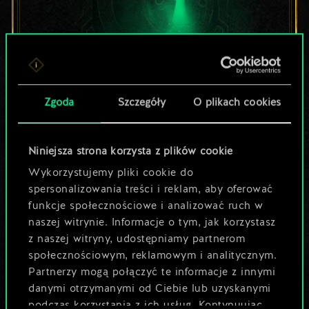
Zgoda
Szczegóły
O plikach cookies
Lubisz grać tą talią?
Pomóż społeczności
Niniejsza strona korzysta z plików cookie
odkryć jej
Wykorzystujemy pliki cookie do
spersonalizowania treści i reklam, aby oferować
potencjał!
funkcje społecznościowe i analizować ruch w
naszej witrynie. Informacje o tym, jak korzystasz
z naszej witryny, udostępniamy partnerom
Nazwij talię i opisz swoją strategię
społecznościowym, reklamowym i analitycznym.
Partnerzy mogą połączyć te informacje z innymi
danymi otrzymanymi od Ciebie lub uzyskanymi
Edytuj talię
podczas korzystania z ich usług. Kontynuując