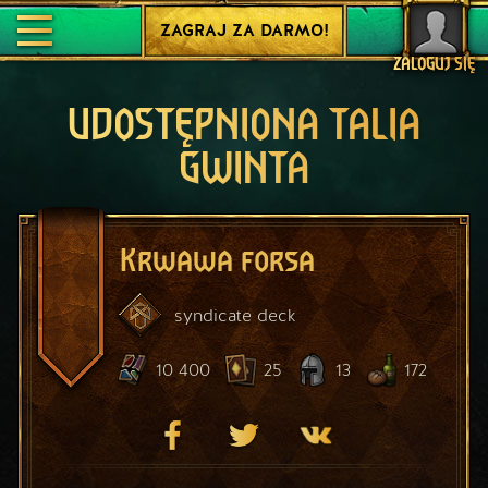
ZAGRAJ ZA DARMO!
ZALOGUJ SIĘ
UDOSTĘPNIONA TALIA
GWINTA
Krwawa forsa
syndicate
deck
10 400
25
13
172