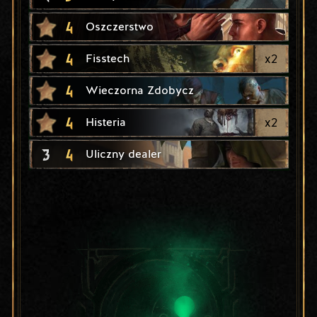
4
Oszczerstwo
4
x
2
Fisstech
4
Wieczorna Zdobycz
4
x
2
Histeria
3
4
Uliczny dealer