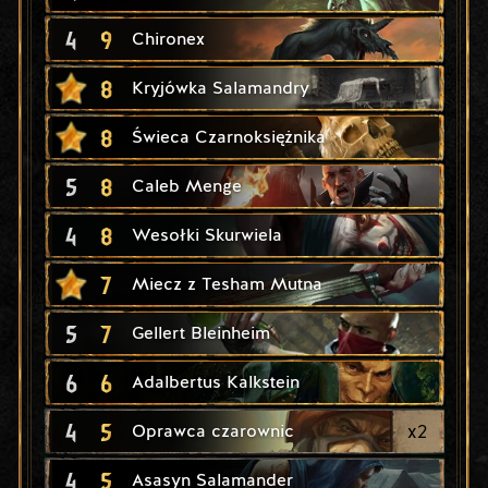
4
9
Chironex
8
Kryjówka Salamandry
8
Świeca Czarnoksiężnika
5
8
Caleb Menge
4
8
Wesołki Skurwiela
7
Miecz z Tesham Mutna
5
7
Gellert Bleinheim
6
6
Adalbertus Kalkstein
4
5
x
2
Oprawca czarownic
4
5
Asasyn Salamander