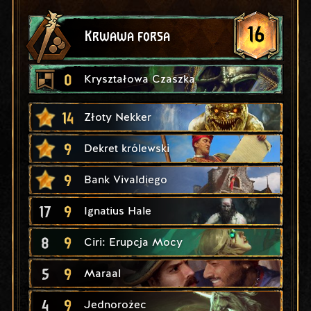
16
Krwawa forsa
0
Kryształowa Czaszka
14
Złoty Nekker
9
Dekret królewski
9
Bank Vivaldiego
17
9
Ignatius Hale
8
9
Ciri: Erupcja Mocy
5
9
Maraal
4
9
Jednorożec