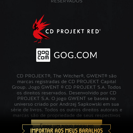
RESERVADOS
CD PROJEKT®, The Witcher®, GWENT® são
marcas registradas de CD PROJEKT Capital
Group. Jogo GWENT © CD PROJEKT S.A. Todos
os direitos reservados. Desenvolvido por CD
PROJEKT S.A. O jogo GWENT se baseia no
universo criado por Andrzej Sapkowski em sua
série de livros. Todos os outros direitos autorais e
marcas são de propriedade de seus respectivos
proprietários.
Criar um novo baralho
IMPORTAR AOS MEUS BARALHOS