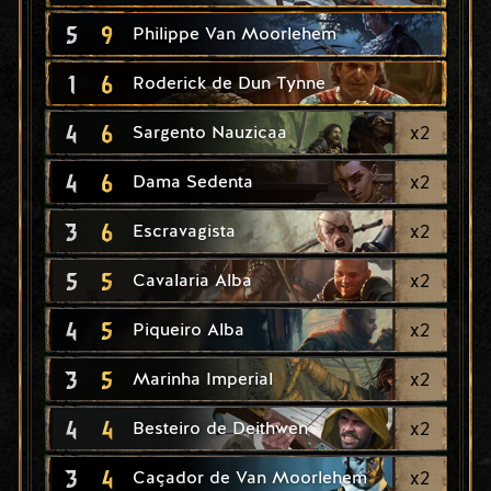
5
9
Philippe Van Moorlehem
1
6
Roderick de Dun Tynne
4
6
x
2
Sargento Nauzicaa
4
6
x
2
Dama Sedenta
3
6
x
2
Escravagista
5
5
x
2
Cavalaria Alba
4
5
x
2
Piqueiro Alba
3
5
x
2
Marinha Imperial
4
4
x
2
Besteiro de Deithwen
3
4
x
2
Caçador de Van Moorlehem