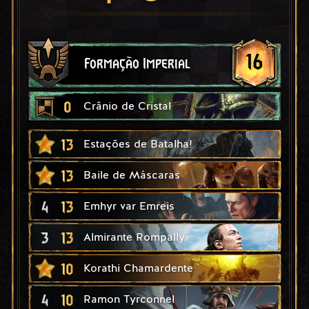
16
Formação Imperial
0
Crânio de Cristal
13
Estações de Batalha!
13
Baile de Máscaras
4
13
Emhyr var Emreis
3
13
Almirante Rompally
10
Korathi Chamardente
4
10
Ramon Tyrconnel