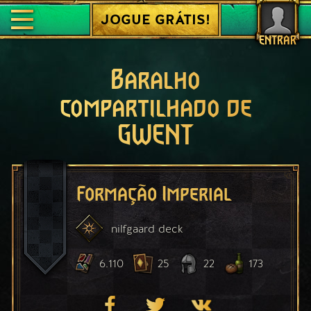
JOGUE GRÁTIS!
ENTRAR
Baralho
compartilhado de
GWENT
Formação Imperial
nilfgaard
deck
6.110
25
22
173