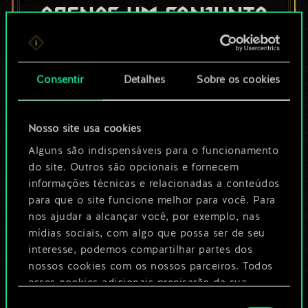
apenas um conjunto
de cartas
compartilhado.
Consentir
Detalhes
Sobre os cookies
No entanto, dá para
Nosso site usa cookies
ser muito mais!
Alguns são indispensáveis para o funcionamento
do site. Outros são opcionais e fornecem
informações técnicas e relacionadas a conteúdos
Dê um nome para este baralho e crie
para que o site funcione melhor para você. Para
um guia
nos ajudar a alcançar você, por exemplo, nas
mídias sociais, com algo que possa ser de seu
Editar baralho
interesse, podemos compartilhar partes dos
nossos cookies com os nossos parceiros. Todos
esses cookies adicionais precisarão da sua
OU
permissão, no entanto.
Seleção