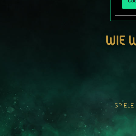
Coo
WIE 
SPIELE