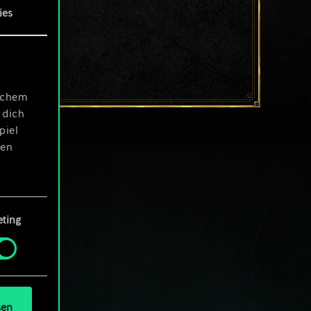
ies
ischem
 dich
piel
len
ting
 Menü
und
sen