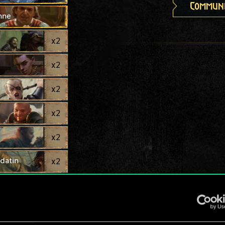
Communi
nne
x
2
x
2
x
2
x
2
x
2
datin
x
2
x
2
r
x
2