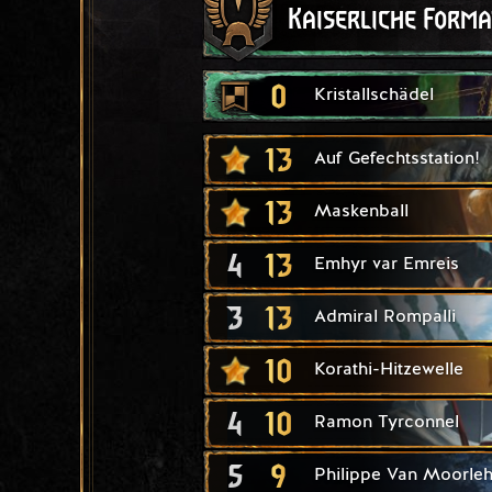
Kaiserliche Forma
0
Kristallschädel
13
Auf Gefechtsstation!
13
Maskenball
4
13
Emhyr var Emreis
3
13
Admiral Rompalli
10
Korathi-Hitzewelle
4
10
Ramon Tyrconnel
5
9
Philippe Van Moorle