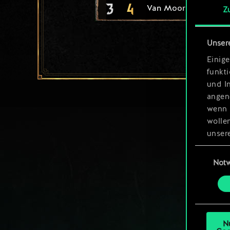
3
4
Van Moorlehem-Dien
Z
Unser
Einige
funkt
und I
angen
wenn 
wolle
unsere
aller
Einwillig
Not
Alle 
„Einst
um da
N