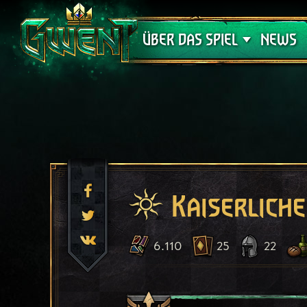
Support
ÜBER DAS SPIEL
NEWS
Kaiserlich
6.110
25
22