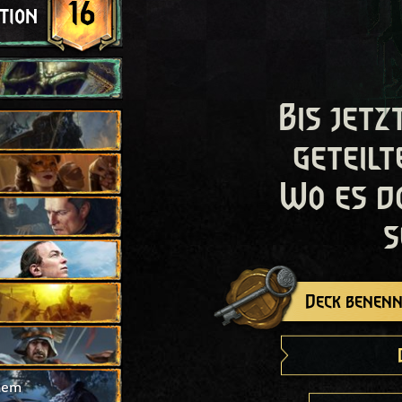
16
tion
Bis jetz
geteilt
Wo es d
s
Deck benenn
hem