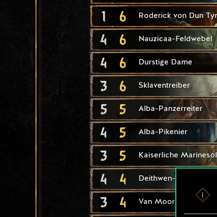
1
6
Roderick von Dun Ty
4
6
Nauzicaa-Feldwebel
4
6
Durstige Dame
3
6
Sklaventreiber
5
5
Alba-Panzerreiter
4
5
Alba-Pikenier
3
5
Kaiserliche Marinesol
4
4
Deithwen-Arbaleste
3
4
Van Moorlehem-Jäge