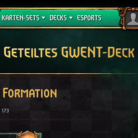
Crimson Curse
Deck-Leitfäden
KARTEN-SETS
DECKS
ESPORTS
Geteiltes GWENT-Deck
e Formation
173