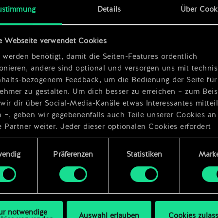
erin
ustimmung
Details
Über Cook
e Webseite verwendet Cookies
 werden benötigt, damit die Seiten-Features ordentlich
ionieren, andere sind optional und versorgen uns mit techn
nhalts-bezogenem Feedback, um die Bedienung der Seite für
ehmer zu gestalten. Um dich besser zu erreichen – zum Beis
wir dir über Social-Media-Kanäle etwas Interessantes mittei
n –, geben wir gegebenenfalls auch Teile unserer Cookies an
 Partner weiter. Jeder dieser optionalen Cookies erfordert
dings deine Zustimmung.
ungsauswahl
wendig
Präferenzen
Statistiken
Marke
Details zu unserer Nutzung von Cookies findest du unten im
ellungen“, wo du, falls gewünscht, auch alle Einstellungen r
s Thema Cookies ändern kannst.
ur notwendige
Auswahl erlauben
Cookies zulas