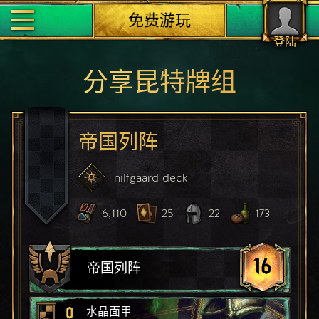
免费游玩
登陆
分享昆特牌组
帝国列阵
nilfgaard
deck
6,110
25
22
173
16
帝国列阵
0
水晶面甲