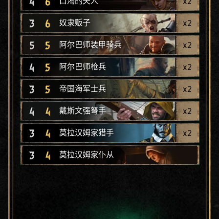
4
6
x
2
口渴的夫人
3
6
x
2
奴隶贩子
5
5
x
2
阿尔巴师装甲骑兵
4
5
x
2
阿尔巴师枪兵
3
5
x
2
帝国海军士兵
4
4
x
2
戴斯文强弩手
3
4
x
2
莫拉汉姆家猎手
3
4
莫拉汉姆家仆从