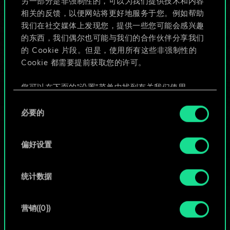
另一部分是非强制性的，可以为我们提供技术和内容
相关的反馈，以便网站将更好地服务于您。例如帮助
编辑牌组
我们在社交媒体上发现您，提供一些您可能会感兴趣
的东西，我们偶尔也可能与我们的合作伙伴分享我们
或
的 Cookie 片段。但是，使用所有这些非强制性的
Cookie 都需要提前获取您的许可。
浏览社区牌组
您可以在下面的"设置"菜单中找到有关我们使用
Cookie 的所有详细信息，并调整您对 Cookie 的偏
同
好。一旦您了解了其中的内容并准备好继续，请点
必要的
意
击"确定"。
选
择
偏好设置
统计数据
营销({0})