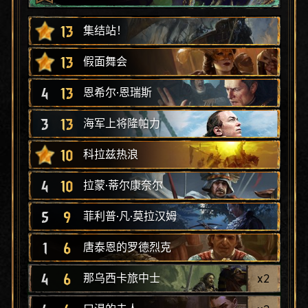
13
集结站！
13
假面舞会
4
13
恩希尔·恩瑞斯
3
13
海军上将隆帕力
10
科拉兹热浪
4
10
拉蒙·蒂尔康奈尔
5
9
菲利普·凡·莫拉汉姆
1
6
唐泰恩的罗德烈克
4
6
x
2
那乌西卡旅中士