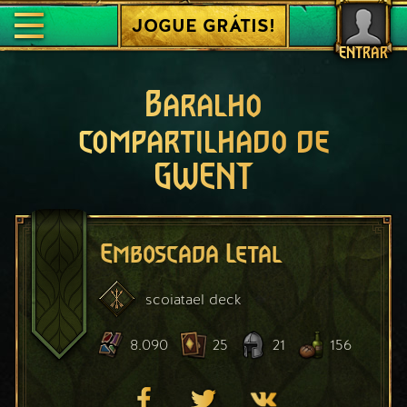
JOGUE GRÁTIS!
ENTRAR
Baralho
compartilhado de
GWENT
Emboscada Letal
scoiatael
deck
8.090
25
21
156