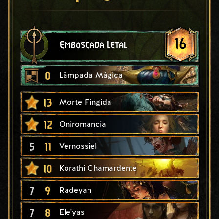
16
Emboscada Letal
0
Lâmpada Mágica
13
Morte Fingida
12
Oniromancia
5
11
Vernossiel
10
Korathi Chamardente
7
9
Radeyah
7
8
Ele'yas