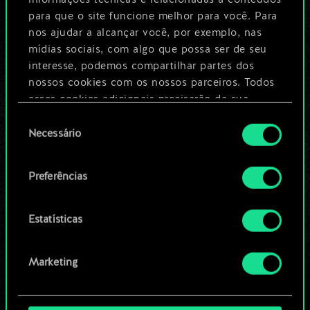
compartilhado.
para que o site funcione melhor para você. Para
nos ajudar a alcançar você, por exemplo, nas
No entanto, dá para
mídias sociais, com algo que possa ser de seu
interesse, podemos compartilhar partes dos
ser muito mais!
nossos cookies com os nossos parceiros. Todos
esses cookies adicionais precisarão da sua
permissão, no entanto.
Seleção
Dê um nome para este baralho e crie
Necessário
de
um guia
Você encontrará todos os detalhes sobre o uso
consentimento
de cookies e poderá ajustar as suas preferências
Preferências
no menu "Configurações" abaixo.
Editar baralho
Estatísticas
OU
Marketing
Navegue pelos baralhos da
comunidade