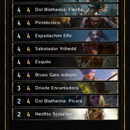
4
4
Dol Blathanna: Flecha
4
4
Pirotécnico
4
4
Espadachim Elfo
4
4
Sabotador Vrihedd
4
4
Esquilo
4
4
Bruxo Gato Adepto
3
4
Dríade Encantadora
2
4
Dol Blathanna: Pícara
2
4
Neófito Scoia'tael