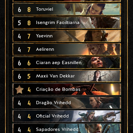
6
8
Toruviel
5
8
Isengrim Faoiltiarna
4
7
Yaevinn
4
7
Aelirenn
6
6
Ciaran aep Easnillen
6
5
Maxii Van Dekkar
4
Criação de Bombas
4
4
Dragão Vrihedd
4
4
Oficial Vrihedd
4
4
Sapadores Vrihedd