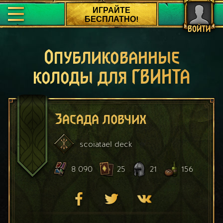
ИГРАЙТЕ
БЕСПЛАТНО!
ВОЙТИ
Опубликованные
колоды для ГВИНТА
Засада ловчих
scoiatael
deck
8 090
25
21
156