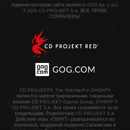
Администратором сайта является GOG Sp. z o.o.
© 2026 CD PROJEKT S.A. ВСЕ ПРАВА
СОХРАНЕНЫ.
CD PROJEKT®, The Witcher® и GWENT®
являются зарегистрированными товарными
знаками CD PROJEKT Capital Group. GWENT ©
CD PROJEKT S.A. Все права сохраняются за их
владельцами. Разработано CD PROJEKT S.A.
Действие игры «ГВИНТ» разворачивается во
вселенной, созданной Анджеем Сапковским в