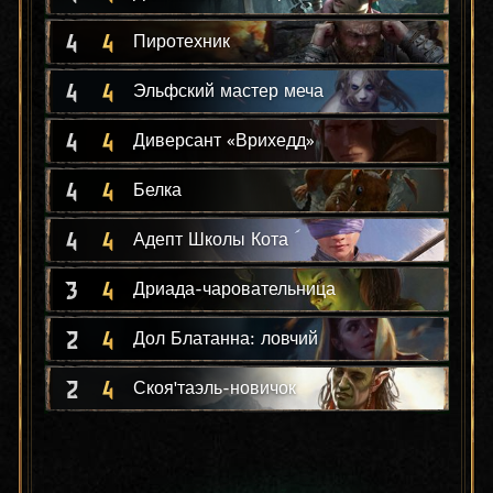
4
4
Пиротехник
4
4
Эльфский мастер меча
4
4
Диверсант «Врихедд»
4
4
Белка
4
4
Адепт Школы Кота
3
4
Дриада-чаровательница
2
4
Дол Блатанна: ловчий
2
4
Скоя'таэль-новичок