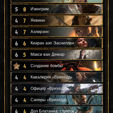
5
8
Изенгрим
4
7
Яевинн
4
7
Аэлирэнн
6
6
Киаран аэп Эасниллен
6
5
Макси ван Деккар
4
Создание бомбы
4
4
Кавалерия «Врихедд»
4
4
Офицер «Врихедд»
4
4
Саперы «Врихедд»
4
4
Дол Блатанна: стрелок