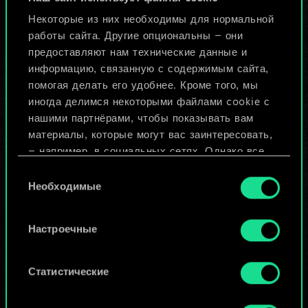
игроки.
Некоторые из них необходимы для нормальной
работы сайта. Другие опциональны — они
Но их может быть
предоставляют нам технические данные и
информацию, связанную с содержимым сайта,
больше!
помогая делать его удобнее. Кроме того, мы
иногда делимся некоторыми файлами cookie с
нашими партнёрами, чтобы показывать вам
Назвать колоду и описать её
материалы, которые могут вас заинтересовать,
— например, в социальных сетях. Однако все
опциональные файлы cookie требуют вашего
Изменить колоду
Выбор
разрешения.
Необходимые
согласия
ИЛИ
Найти подробную информацию о том, как мы
Настроечные
используем ваши файлы cookie, и изменить
связанные с ними параметры можно в меню
Просмотреть колоды
«Настройки» ниже.
Статистические