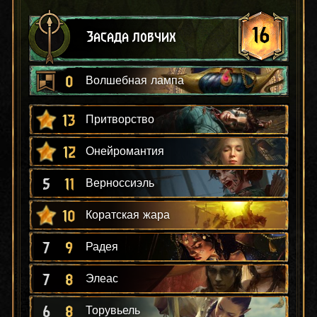
16
Засада ловчих
0
Волшебная лампа
13
Притворство
12
Онейромантия
5
11
Верноссиэль
10
Коратская жара
7
9
Радея
7
8
Элеас
6
8
Торувьель