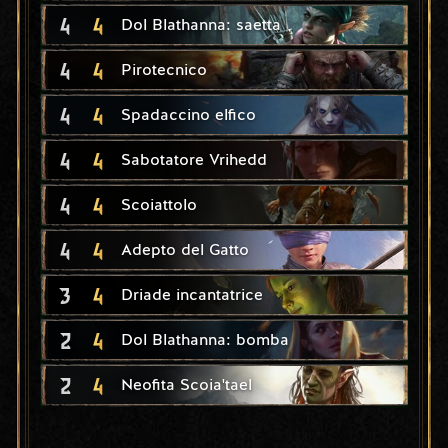
4
4
Dol Blathanna: saetta
4
4
Pirotecnico
4
4
Spadaccino elfico
4
4
Sabotatore Vrihedd
4
4
Scoiattolo
4
4
Adepto del Gatto
3
4
Driade incantatrice
2
4
Dol Blathanna: bomba
2
4
Neofita Scoia'tael