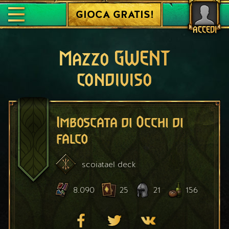
GIOCA GRATIS!
ACCEDI
Mazzo GWENT
condiviso
Imboscata di Occhi di
falco
scoiatael
deck
8.090
25
21
156