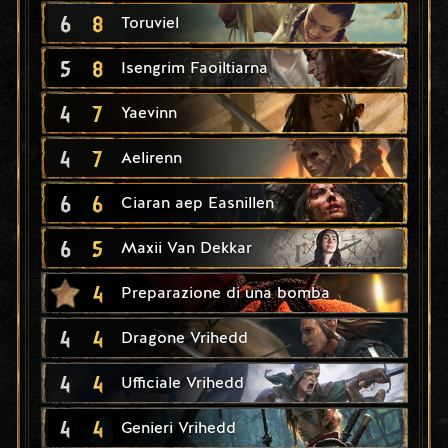
6
8
Toruviel
5
8
Isengrim Faoiltiarna
4
7
Yaevinn
4
7
Aelirenn
6
6
Ciaran aep Easnillen
6
5
Maxii Van Dekkar
4
Preparazione di una bomba
4
4
Dragone Vrihedd
4
4
Ufficiale Vrihedd
4
4
Genieri Vrihedd