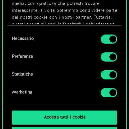
Ma può diventare
media, con qualcosa che potresti trovare
interessante, a volte potremmo condividere parte
molto altro!
dei nostri cookie con i nostri partner. Tuttavia,
questi eventuali cookie facoltativi richiederanno
la tua autorizzazione.
Selezione
Dai un nome al mazzo e crea una
Necessario
del
Tutti i dettagli su come utilizziamo i cookie e su
guida
consenso
come impostare le tue preferenze sono
Preferenze
disponibili nel menu "Impostazioni" qui sotto.
Modifica mazzo
Statistiche
OPPURE
Marketing
Esplora i mazzi della community
Accetta tutti i cookie