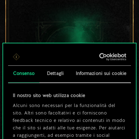
Consenso
Dettagli
Informazioni sui cookie
Il nostro sito web utilizza cookie
Per ora, è solo un
Alcuni sono necessari per la funzionalità del
sito. Altri sono facoltativi e ci forniscono
set di carte
feedback tecnico e relativo ai contenuti in modo
condiviso.
che il sito si adatti alle tue esigenze. Per aiutarci
a raggiungerti, ad esempio tramite i social