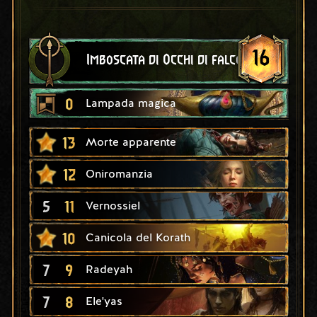
16
Imboscata di Occhi di falco
0
Lampada magica
13
Morte apparente
12
Oniromanzia
5
11
Vernossiel
10
Canicola del Korath
7
9
Radeyah
7
8
Ele'yas