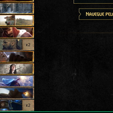
Navegue pel
x
2
x
2