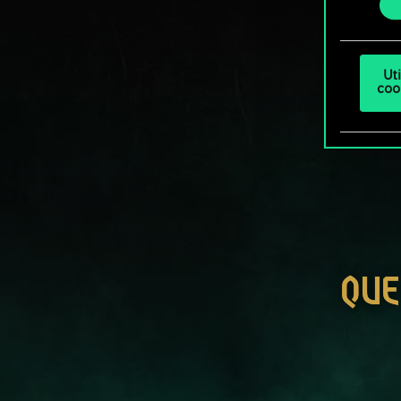
Ut
coo
QUE