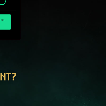
 os
ENT?