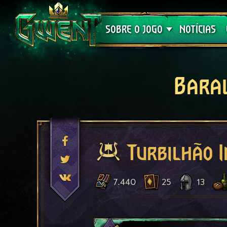
Suporte
SOBRE O JOGO
NOTÍCIAS
Bara
Turbilhão 
7.440
25
13