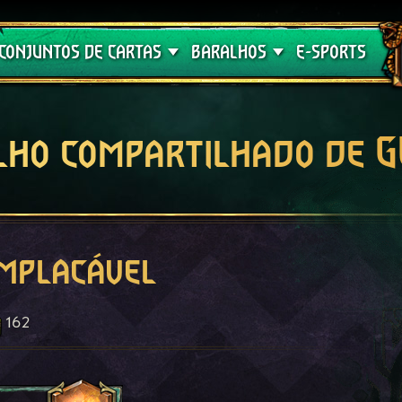
Crimson Curse
Guia de Baralhos
CONJUNTOS DE CARTAS
BARALHOS
E-SPORTS
lho compartilhado de 
Implacável
162