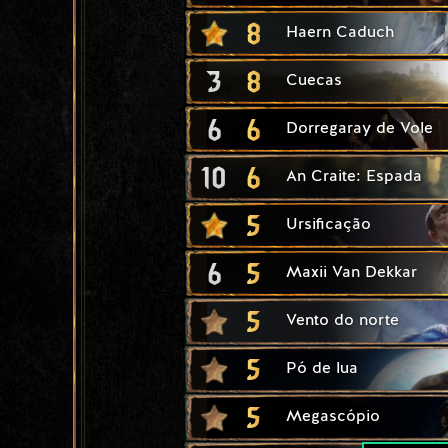
8
Haern Caduch
3
8
Cuecas
6
6
Dorregaray de Vole
10
6
An Craite: Espada
5
Ursificação
6
5
Maxii Van Dekkar
5
Vento do norte
5
Pó de lua
5
Megascópio