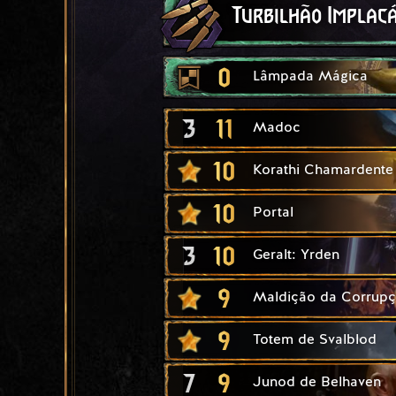
Turbilhão Implac
0
Lâmpada Mágica
3
11
Madoc
10
Korathi Chamardente
10
Portal
3
10
Geralt: Yrden
9
Maldição da Corrup
9
Totem de Svalblod
7
9
Junod de Belhaven