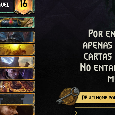
16
ável
Por en
apenas
cartas
No enta
m
ção
Dê um nome par