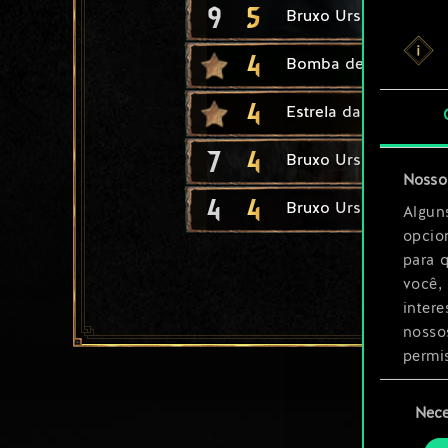
9
5
Bruxo Urso
4
Bomba de Dimerítio
4
Estrela dançante
7
4
Bruxo Urso Adepto
Nosso 
4
4
Bruxo Urso Comanda
Algun
opcio
para 
você,
inter
nosso
permi
Seleção
Você 
Nece
de
ajust
consenti