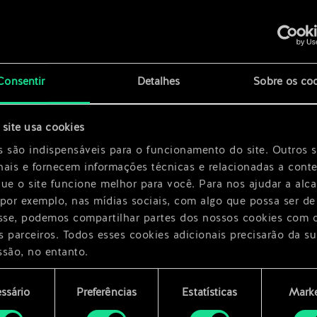
x
2
Consentir
Detalhes
Sobre os co
x
2
site usa cookies
nte
s são indispensáveis para o funcionamento do site. Outros 
nais e fornecem informações técnicas e relacionadas a cont
que o site funcione melhor para você. Para nos ajudar a alc
 por exemplo, nas mídias sociais, com algo que possa ser de
esse, podemos compartilhar partes dos nossos cookies com 
s parceiros. Todos esses cookies adicionais precisarão da su
ssão, no entanto.
encontrará todos os detalhes sobre o uso de cookies e pode
ssário
Preferências
Estatísticas
Marke
ar as suas preferências no menu "Configurações" abaixo.
mento