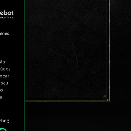
okies
são
eúdos
ançar
 seu
os
a
rá
ting